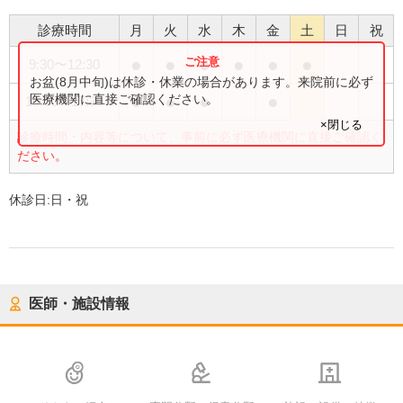
診療時間
月
火
水
木
金
土
日
祝
●
●
●
●
●
●
9:30
〜
12:30
お盆(8月中旬)は休診・休業の場合があります。来院前に必ず
●
●
●
●
医療機関に直接ご確認ください。
15:00
〜
17:30
×閉じる
診療時間・内容等について、事前に必ず医療機関に直接ご確認く
ださい。
休診日:
日・祝
医師・施設情報