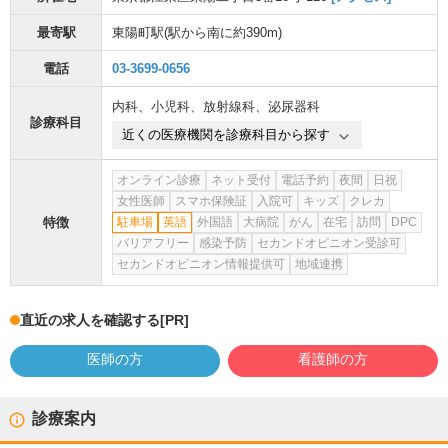
最寄駅
東陽町駅
(駅から
南に約390m
)
電話
03-3699-0656
内科
、
小児科
、
放射線科
、
泌尿器科
診療科目
近くの医療機関を診療科目から探す
オンライン診療
ネット受付
電話予約
夜間
日祝
女性医師
スマホ保険証
入院可
キッズ
クレカ
特徴
駐車場
英語
外国語
大病院
がん
在宅
訪問
DPC
バリアフリー
感染予防
セカンドオピニオン受診可
セカンドオピニオン情報提供可
地域連携
直近の求人を確認する
[PR]
医師の方
看護師の方
診療案内