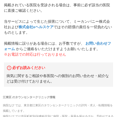
掲載されている医院を受診される場合は、事前に必ず該当の医院
に直接ご確認ください。
当サービスによって生じた損害について、ミーカンパニー株式会
社および
株式会社eヘルスケア
ではその賠償の責任を一切負わない
ものとします。
掲載情報に誤りがある場合には、お手数ですが、
お問い合わせフ
ォーム
からご連絡をいただけますようお願いいたします。
※お電話での対応は行っておりません
必ずお読みください
病気に関するご相談や各医院への個別のお問い合わせ・紹介な
どは受け付けておりません。
江東区
の
タウンセンタークリニック
情報
病院なび では、
東京都
江東区
の
タウンセンタークリニック
の
評判・求人・転職
情報を
掲載しています。
病院なび では市区町村別/診療科目別に病院・医院・薬局を探せるほか、予約ができる