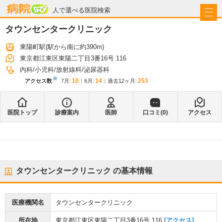
病院なび
人で選べる医院検索
タウンセンタークリニック
東陽町駅
(駅から
南に約390m
)
東京都江東区東陽二丁目3番16号 116
内科
小児科
放射線科
泌尿器科
※
10
14
253
アクセス数
7月
:
6月
:
過去12ヶ月:
医院トップ
診療案内
医師
口コミ(
0
)
アクセス
タウンセンタークリニック
の基本情報
医療機関名
タウンセンタークリニック
所在地
東京都江東区東陽二丁目3番16号 116
[アクセス]