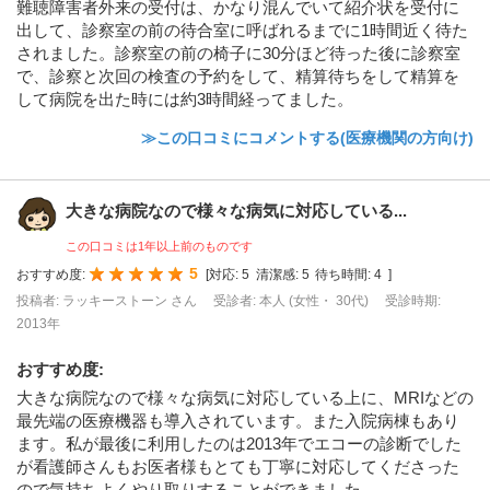
難聴障害者外来の受付は、かなり混んでいて紹介状を受付に
出して、診察室の前の待合室に呼ばれるまでに1時間近く待た
されました。診察室の前の椅子に30分ほど待った後に診察室
で、診察と次回の検査の予約をして、精算待ちをして精算を
して病院を出た時には約3時間経ってました。
≫この口コミにコメントする(医療機関の方向け)
大きな病院なので様々な病気に対応している...
この口コミは1年以上前のものです
5
おすすめ度:
[
対応:
5
清潔感:
5
待ち時間:
4
]
投稿者: ラッキーストーン さん
受診者: 本人 (女性・ 30代)
受診時期:
2013年
おすすめ度
:
大きな病院なので様々な病気に対応している上に、MRIなどの
最先端の医療機器も導入されています。また入院病棟もあり
ます。私が最後に利用したのは2013年でエコーの診断でした
が看護師さんもお医者様もとても丁寧に対応してくださった
ので気持ちよくやり取りすることができました。