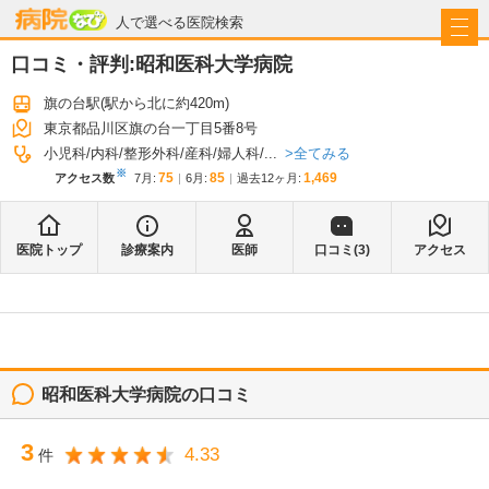
病院なび
人で選べる医院検索
口コミ・評判:
昭和医科大学病院
旗の台駅
(駅から
北に約420m
)
東京都品川区旗の台一丁目5番8号
全てみる
小児科
内科
整形外科
産科
婦人科
...
※
75
85
1,469
アクセス数
7月
:
6月
:
過去12ヶ月:
医院トップ
診療案内
医師
口コミ(
3
)
アクセス
昭和医科大学病院
の口コミ
3
4.33
件