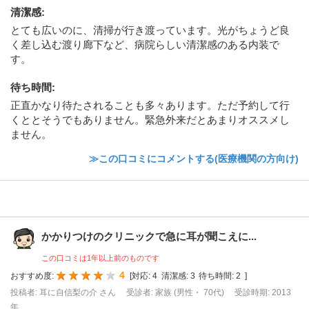
清潔感
:
とても広いのに、清掃が行き渡っています。光がちょうど良
く差し込む渡り廊下など、病院らしい清潔感のある内装で
す。
待ち時間
:
正直かなり待たされることも多々あります。ただ予約して行
くととそうでもありません。緊急外来だとあまりオススメし
ません。
≫この口コミにコメントする(医療機関の方向け)
かかりつけのクリニックで急に耳が聞こえに...
この口コミは1年以上前のものです
4
おすすめ度:
[
対応:
4
清潔感:
3
待ち時間:
2
]
投稿者: 耳に自信梨の介 さん
受診者: 家族 (男性・ 70代)
受診時期: 2013
年