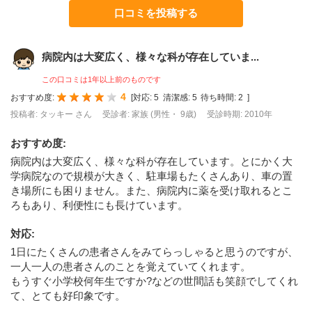
口コミを投稿する
病院内は大変広く、様々な科が存在していま...
この口コミは1年以上前のものです
4
おすすめ度:
[
対応:
5
清潔感:
5
待ち時間:
2
]
投稿者: タッキー さん
受診者: 家族 (男性・ 9歳)
受診時期: 2010年
おすすめ度
:
病院内は大変広く、様々な科が存在しています。とにかく大
学病院なので規模が大きく、駐車場もたくさんあり、車の置
き場所にも困りません。また、病院内に薬を受け取れるとこ
ろもあり、利便性にも長けています。
対応
:
1日にたくさんの患者さんをみてらっしゃると思うのですが、
一人一人の患者さんのことを覚えていてくれます。
もうすぐ小学校何年生ですか?などの世間話も笑顔でしてくれ
て、とても好印象です。