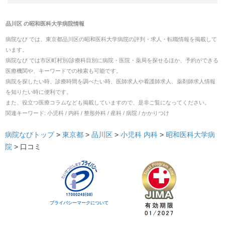
品川区
の
昭和医科大学病院
情報
病院なび では、
東京都
品川区
の
昭和医科大学病院
の
評判・求人・転職
情報を掲載して
います。
病院なび では市区町村別/診療科目別に病院・医院・薬局を探せるほか、予約ができる
医療機関や、キーワードでの検索も可能です。
病院を探したい時、診療時間を調べたい時、医師求人や看護師求人、薬剤師求人情報
を知りたい時に便利です。
また、役立つ医療コラムなども掲載していますので、是非ご覧になってください。
関連キーワード:
小児科 / 内科 / 整形外科 / 産科 / 病院 / かかりつけ
病院なびトップ
>
東京都
>
品川区
>
小児科
内科
>
昭和医科大学病
院
>
口コミ
プライバシーマークについて