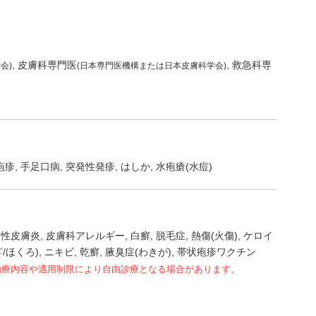
皮膚科専門医
救急科専
会)
(日本専門医機構または日本皮膚科学会)
疱疹
手足口病
突発性発疹
はしか
水疱瘡(水痘)
ー性皮膚炎
皮膚科アレルギー
白癬
脱毛症
熱傷(火傷)
ケロイ
/ほくろ)
ニキビ
乾癬
腋臭症(わきが)
帯状疱疹ワクチン
治療内容や適用制限により自由診療となる場合があります。