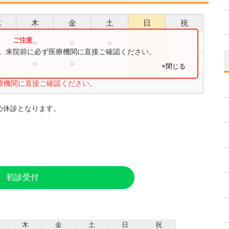
水
木
金
土
日
祝
●
●
●
す。来院前に必ず医療機関に直接ご確認ください。
●
●
×閉じる
療機関に直接ご確認ください。
め休診となります。
初診受付
木
金
土
日
祝