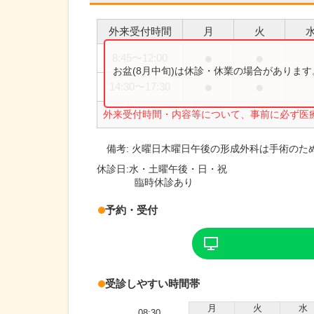
外来受付時間
月
火
●
●
8:45
〜
12:00
お盆(8月中旬)は休診・休業の場合がありま
●
●
14:30
〜
17:30
外来受付時間・内容等について、事前に必ず医
備考:
火曜日木曜日午後の形成外科は手術のた
休診日:
水・土曜午後・日・祝
臨時休診あり
予約・受付
受診しやすい時間帯
月
火
水
08:30