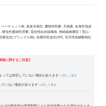
ベーチェット病
表皮水疱症
膿疱性乾癬
天疱瘡
全身性強皮
)
硬化性萎縮性苔癬
混合性結合組織病
神経線維腫症Ⅰ型(レ
性硬化症(プリングル病)
色素性乾皮症(XP)
先天性魚鱗癬様紅
情報に関するご注意】
よっては対応していない場合があります
詳しく見る
していない場合があります
詳しく見る
、または治療内容や適用制限により自由診療となる場合がありま