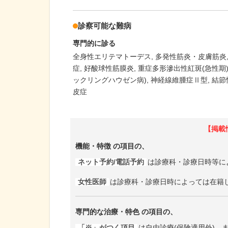
診察可能な難病
専門的に診る
全身性エリテマトーデス
多発性筋炎・皮膚筋炎
症
好酸球性筋膜炎
重症多形滲出性紅斑(急性期
ックリングハウゼン病)
神経線維腫症Ⅱ型
結節
皮症
【掲載
機能・特徴
の項目の、
ネット予約/電話予約
は診療科・診療日時等に
女性医師
は診療科・診療日時によっては在籍
専門的な治療・特色
の項目の、
「※」がつく項目
は自由診療(保険適用外)