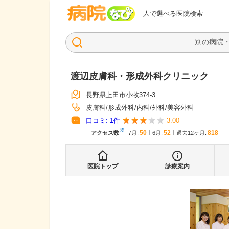
病院なび
人で選べる医院検索
渡辺皮膚科・形成外科クリニック
長野県上田市小牧374-3
皮膚科
形成外科
内科
外科
美容外科
口コミ:
1
件
3.00
※
50
52
818
アクセス数
7月
:
6月
:
過去12ヶ月:
医院トップ
診療案内