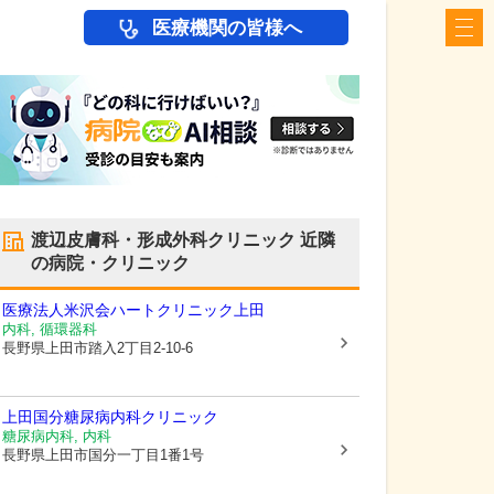
医療機関の皆様へ
渡辺皮膚科・形成外科クリニック
近隣
の病院・クリニック
医療法人米沢会
ハートクリニック上田
内科, 循環器科
長野県上田市
踏入2丁目2-10-6
上田国分糖尿病内科クリニック
糖尿病内科, 内科
長野県上田市
国分一丁目1番1号