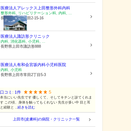
医療法人アレックス
上田整形外科内科
整形外科, リハビリテーション科, 内科, ...
長野県上田市
常田2-15-16
医療法人
諏訪形クリニック
内科, 消化器科, 小児科, ...
長野県上田市
諏訪形888
医療法人有和会
宮坂内科小児科医院
内科, 小児科
長野県上田市
常田2丁目5-3
5
口コミ:
1
件
本当にいい先生です 優しくて、そしてキチンと診てくれま
す この頃、身体を触ってもくれない 先生が多い中 目と耳
と経験と ...
続きを読む
上田市(皮膚科)の病院・クリニック一覧