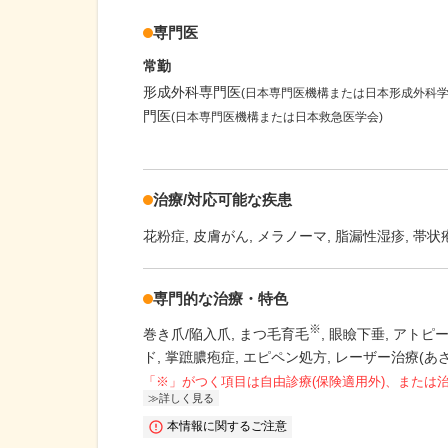
専門医
常勤
形成外科専門医
(日本専門医機構または日本形成外科学
門医
(日本専門医機構または日本救急医学会)
治療/対応可能な疾患
花粉症
皮膚がん
メラノーマ
脂漏性湿疹
帯状
専門的な治療・特色
※
巻き爪/陥入爪
まつ毛育毛
眼瞼下垂
アトピ
ド
掌蹠膿疱症
エピペン処方
レーザー治療(あざ
「※」がつく項目は自由診療(保険適用外)、または
詳しく見る
本情報に関するご注意