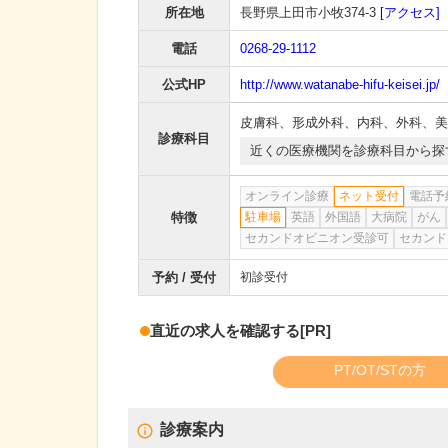
所在地
長野県上田市小牧374-3
[アクセス]
電話
0268-29-1112
公式HP
http://www.watanabe-hifu-keisei.jp/
皮膚科
、
形成外科
、
内科
、
外科
、
美
診療科目
近くの医療機関を診療科目から探
オンライン診療
ネット受付
電話予
特徴
駐車場
英語
外国語
大病院
がん
セカンドオピニオン受診可
セカンド
予約 / 受付
初診受付
直近の求人を確認する
[PR]
PT/OT/STの方
診療案内