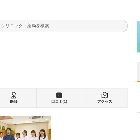
検索
医師
口コミ(
1
)
アクセス