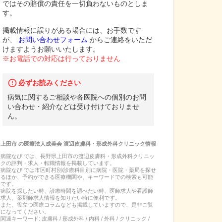
ではその賠償の責任を一切負わないものとしま
す。
掲載情報に誤りがある場合には、お手数です
が、
お問い合わせフォーム
からご連絡をいただ
けますようお願いいたします。
※お電話での対応は行っておりません
必ずお読みください
病気に関するご相談や各医院への個別のお問
い合わせ・紹介などは受け付けておりませ
ん。
上田市
の
医療法人成美会 渡辺皮膚科・形成外科クリニック
情報
病院なび では、
長野県
上田市
の
渡辺皮膚科・形成外科クリニッ
ク
の
評判・求人・転職
情報を掲載しています。
病院なび では市区町村別/診療科目別に病院・医院・薬局を探せ
るほか、予約ができる医療機関や、キーワードでの検索も可能
です。
病院を探したい時、診療時間を調べたい時、医師求人や看護師
求人、薬剤師求人情報を知りたい時に便利です。
また、役立つ医療コラムなども掲載していますので、是非ご覧
になってください。
関連キーワード:
皮膚科 / 形成外科 / 内科 / 外科 / クリニック /