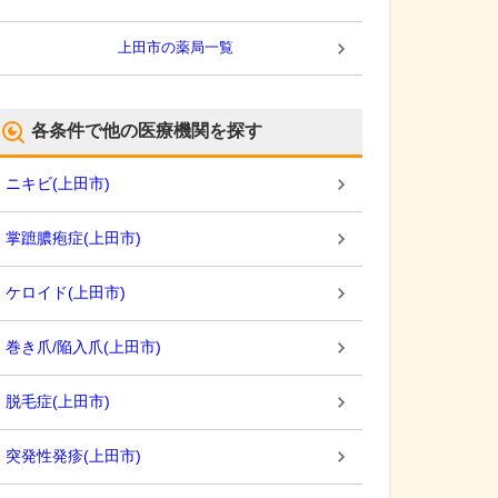
上田市
の薬局一覧
各条件で他の医療機関を探す
ニキビ
(
上田市
)
掌蹠膿疱症
(
上田市
)
ケロイド
(
上田市
)
巻き爪/陥入爪
(
上田市
)
脱毛症
(
上田市
)
突発性発疹
(
上田市
)