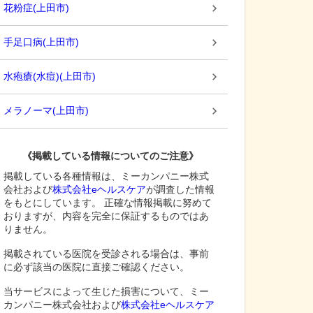
花粉症
(
上田市
)
手足口病
(
上田市
)
水疱瘡(水痘)
(
上田市
)
メラノーマ
(
上田市
)
《掲載している情報についてのご注意》
掲載している各種情報は、ミーカンパニー株式
会社および
株式会社eヘルスケア
が調査した情報
をもとにしています。 正確な情報掲載に努めて
おりますが、内容を完全に保証するものではあ
りません。
掲載されている医院を受診される場合は、事前
に必ず該当の医院に直接ご確認ください。
当サービスによって生じた損害について、ミー
カンパニー株式会社および
株式会社eヘルスケア