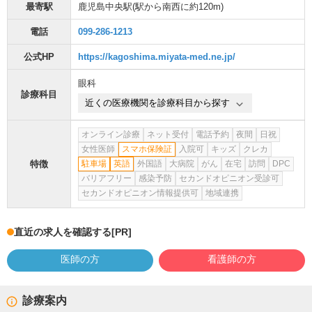
最寄駅
鹿児島中央駅
(駅から
南西に約120m
)
電話
099-286-1213
公式HP
https://kagoshima.miyata-med.ne.jp/
眼科
診療科目
近くの医療機関を診療科目から探す
オンライン診療
ネット受付
電話予約
夜間
日祝
女性医師
スマホ保険証
入院可
キッズ
クレカ
特徴
駐車場
英語
外国語
大病院
がん
在宅
訪問
DPC
バリアフリー
感染予防
セカンドオピニオン受診可
セカンドオピニオン情報提供可
地域連携
直近の求人を確認する
[PR]
医師の方
看護師の方
診療案内