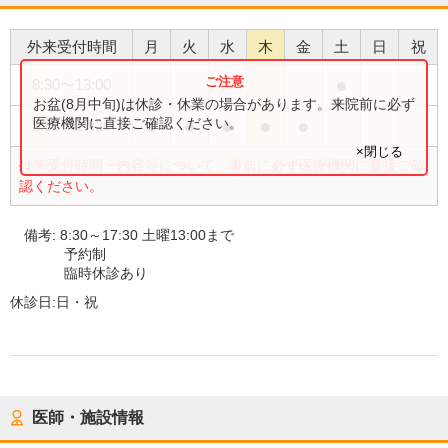
外来受付時間
月
火
水
木
金
土
日
祝
●
8:30
〜
13:00
お盆(8月中旬)は休診・休業の場合があります。来院前に必ず
●
●
●
●
●
医療機関に直接ご確認ください。
8:30
〜
17:30
×閉じる
外来受付時間・内容等について、事前に必ず医療機関に直接ご確
認ください。
備考:
8:30～17:30 土曜13:00まで
予約制
臨時休診あり
休診日:
日・祝
医師・施設情報