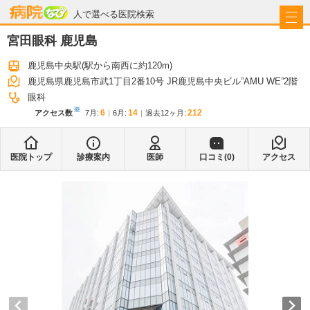
病院なび
人で選べる医院検索
宮田眼科 鹿児島
鹿児島中央駅
(駅から
南西に約120m
)
鹿児島県鹿児島市武1丁目2番10号 JR鹿児島中央ビル”AMU WE”2階
眼科
※
6
14
212
アクセス数
7月
:
6月
:
過去12ヶ月:
医院トップ
診療案内
医師
口コミ(
0
)
アクセス