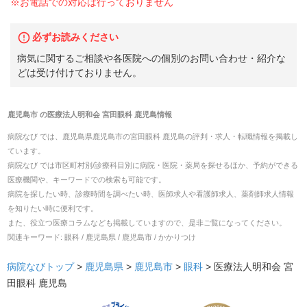
※お電話での対応は行っておりません
必ずお読みください
病気に関するご相談や各医院への個別のお問い合わせ・紹介な
どは受け付けておりません。
鹿児島市
の
医療法人明和会 宮田眼科 鹿児島
情報
病院なび では、
鹿児島県
鹿児島市
の
宮田眼科 鹿児島
の
評判・求人・転職
情報を掲載し
ています。
病院なび では市区町村別/診療科目別に病院・医院・薬局を探せるほか、予約ができる
医療機関や、キーワードでの検索も可能です。
病院を探したい時、診療時間を調べたい時、医師求人や看護師求人、薬剤師求人情報
を知りたい時に便利です。
また、役立つ医療コラムなども掲載していますので、是非ご覧になってください。
関連キーワード:
眼科 / 鹿児島県 / 鹿児島市 / かかりつけ
病院なびトップ
>
鹿児島県
>
鹿児島市
>
眼科
>
医療法人明和会 宮
田眼科 鹿児島