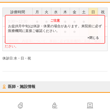
診療時間
月
火
水
木
金
土
日
祝
●
●
●
●
●
9:30
〜
12:30
お盆(8月中旬)は休診・休業の場合があります。来院前に必ず
●
●
●
●
医療機関に直接ご確認ください。
14:30
〜
18:00
×閉じる
診療時間・内容等について、事前に必ず医療機関に直接ご確認く
ださい。
休診日:
水・日・祝
医師・施設情報