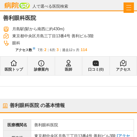
病院なび
人で選べる医院検索
善利眼科医院
月島駅
(駅から
南西に約430m
)
東京都中央区月島三丁目13番4号 善利ビル3階
眼科
※
2
3
114
アクセス数
7月
:
6月
:
過去12ヶ月:
医院トップ
診療案内
医師
口コミ(
0
)
アクセス
善利眼科医院
の基本情報
医療機関名
善利眼科医院
東京都中央区月島三丁目13番4号 善利ビル3階
[アクセ