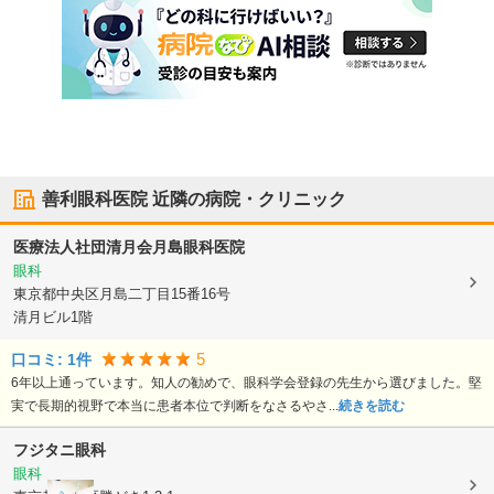
善利眼科医院
近隣の病院・クリニック
医療法人社団清月会月島眼科医院
眼科
東京都中央区
月島二丁目15番16号
清月ビル1階
5
口コミ:
1
件
6年以上通っています。知人の勧めで、眼科学会登録の先生から選びました。堅
実で長期的視野で本当に患者本位で判断をなさるやさ...
続きを読む
フジタニ眼科
眼科