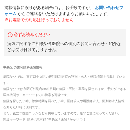
掲載情報に誤りがある場合には、お手数ですが、
お問い合わせフ
ォーム
からご連絡をいただけますようお願いいたします。
※お電話での対応は行っておりません
必ずお読みください
病気に関するご相談や各医院への個別のお問い合わせ・紹介な
どは受け付けておりません。
中央区
の
善利眼科医院
情報
病院なび では、
東京都
中央区
の
善利眼科医院
の
評判・求人・転職
情報を掲載していま
す。
病院なび では市区町村別/診療科目別に病院・医院・薬局を探せるほか、予約ができる
医療機関や、キーワードでの検索も可能です。
病院を探したい時、診療時間を調べたい時、医師求人や看護師求人、薬剤師求人情報
を知りたい時に便利です。
また、役立つ医療コラムなども掲載していますので、是非ご覧になってください。
関連キーワード:
眼科 / 東京都 / 中央区 / 医院 / かかりつけ