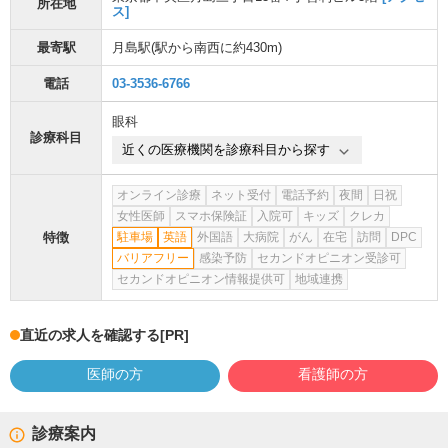
所在地
ス]
最寄駅
月島駅
(駅から
南西に約430m
)
電話
03-3536-6766
眼科
診療科目
近くの医療機関を診療科目から探す
オンライン診療
ネット受付
電話予約
夜間
日祝
女性医師
スマホ保険証
入院可
キッズ
クレカ
特徴
駐車場
英語
外国語
大病院
がん
在宅
訪問
DPC
バリアフリー
感染予防
セカンドオピニオン受診可
セカンドオピニオン情報提供可
地域連携
直近の求人を確認する
[PR]
医師の方
看護師の方
診療案内