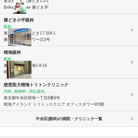
東京都中央区
勝どき1-3-1
Brillia ist Tower 勝どき3F
勝どき小平眼科
眼科
東京都中央区
勝どき1丁目8-1
勝どきビュータワー213号
晴海眼科
眼科
東京都中央区
晴海1-8-16
晴海トリトン2F
慈恵医大晴海トリトンクリニック
内科, 精神科, 消化器科, ...
東京都中央区
晴海一丁目8番8号
晴海アイランド トリトンスクエア オフィスタワーW3階
中央区(眼科)の病院・クリニック一覧