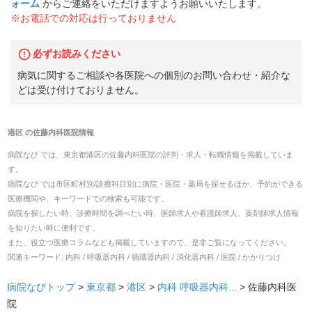
ォーム
からご連絡をいただけますようお願いいたします。
※お電話での対応は行っておりません
必ずお読みください
病気に関するご相談や各医院への個別のお問い合わせ・紹介な
どは受け付けておりません。
港区
の
佐藤内科医院
情報
病院なび では、
東京都
港区
の
佐藤内科医院
の
評判・求人・転職
情報を掲載していま
す。
病院なび では市区町村別/診療科目別に病院・医院・薬局を探せるほか、予約ができる
医療機関や、キーワードでの検索も可能です。
病院を探したい時、診療時間を調べたい時、医師求人や看護師求人、薬剤師求人情報
を知りたい時に便利です。
また、役立つ医療コラムなども掲載していますので、是非ご覧になってください。
関連キーワード:
内科 / 呼吸器内科 / 循環器内科 / 消化器内科 / 医院 / かかりつけ
病院なびトップ
>
東京都
>
港区
>
内科
呼吸器内科
... >
佐藤内科医
院