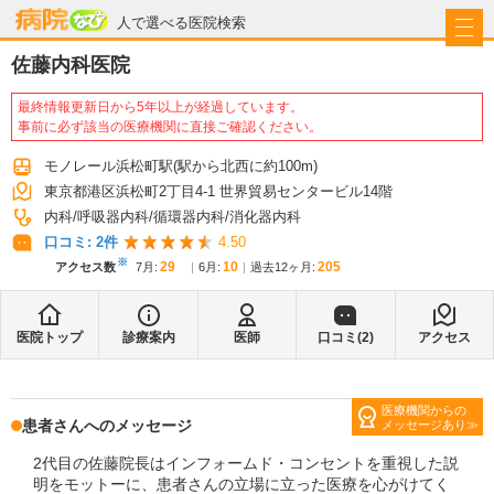
病院なび
人で選べる医院検索
佐藤内科医院
最終情報更新日から5年以上が経過しています。
事前に必ず該当の医療機関に直接ご確認ください。
モノレール浜松町駅
(駅から
北西に約100m
)
東京都港区浜松町2丁目4-1 世界貿易センタービル14階
内科
呼吸器内科
循環器内科
消化器内科
口コミ:
2
件
4.50
※
29
10
205
アクセス数
7月
:
6月
:
過去12ヶ月:
医院トップ
診療案内
医師
口コミ(
2
)
アクセス
医療機関からの
患者さんへのメッセージ
メッセージあり
2代目の佐藤院長はインフォームド・コンセントを重視した説
明をモットーに、患者さんの立場に立った医療を心がけてく