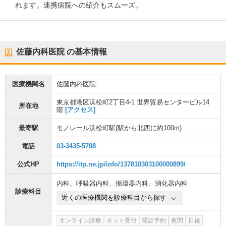
れます。連携病院への紹介もスムーズ。
佐藤内科医院
の基本情報
医療機関名
佐藤内科医院
東京都港区浜松町2丁目4-1 世界貿易センタービル14
所在地
階
[アクセス]
最寄駅
モノレール浜松町駅
(駅から
北西に約100m
)
電話
03-3435-5708
公式HP
https://itp.ne.jp/info/137810303100000899/
内科
、
呼吸器内科
、
循環器内科
、
消化器内科
診療科目
近くの医療機関を診療科目から探す
オンライン診療
ネット受付
電話予約
夜間
日祝