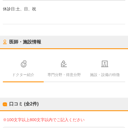
休診日:
土、日、祝
医師・施設情報
ドクター紹介
専門分野・得意分野
施設・設備の特徴
口コミ (全
2
件)
※100文字以上800文字以内でご記入ください