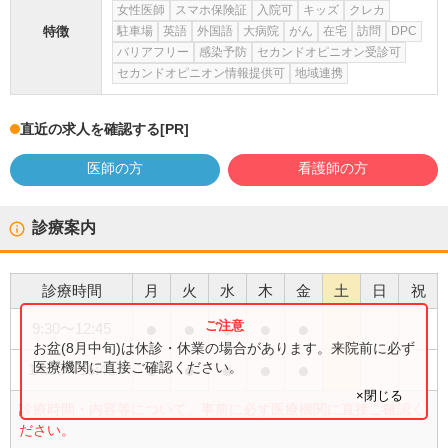
女性医師
スマホ保険証
入院可
キッズ
クレカ
特徴
駐車場
英語
外国語
大病院
がん
在宅
訪問
DPC
バリアフリー
感染予防
セカンドオピニオン受診可
セカンドオピニオン情報提供可
地域連携
直近の求人を確認する
[PR]
医師の方
看護師の方
診療案内
診療時間
月
火
水
木
金
土
日
祝
●
●
●
●
●
9:30
〜
12:45
お盆(8月中旬)は休診・休業の場合があります。来院前に必ず
●
●
●
●
●
医療機関に直接ご確認ください。
14:00
〜
16:45
×閉じる
診療時間・内容等について、事前に必ず医療機関に直接ご確認く
ださい。