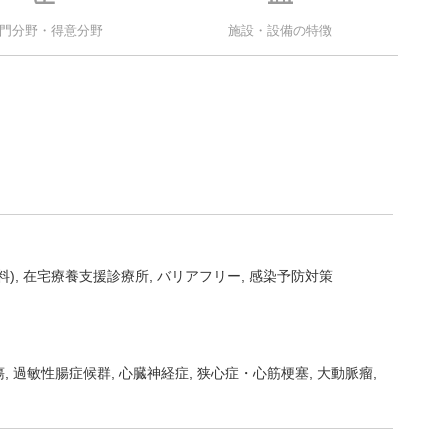
門分野・得意分野
施設・設備の特徴
料)
在宅療養支援診療所
バリアフリー
感染予防対策
瘍
過敏性腸症候群
心臓神経症
狭心症・心筋梗塞
大動脈瘤