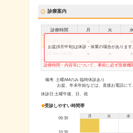
診療案内
診療時間
月
火
●
●
9:30
〜
12:30
お盆(8月中旬)は休診・休業の場合がありま
●
●
15:30
〜
18:30
診療時間・内容等について、事前に必ず医療機
備考:
土曜AMのみ 臨時休診あり
お盆、年末年始などは、直接お電話にて
休診日:
土曜午後、日、祝
受診しやすい時間帯
月
火
水
09:30
10:30