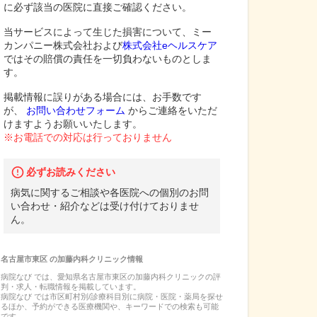
に必ず該当の医院に直接ご確認ください。
当サービスによって生じた損害について、ミー
カンパニー株式会社および
株式会社eヘルスケア
ではその賠償の責任を一切負わないものとしま
す。
掲載情報に誤りがある場合には、お手数です
が、
お問い合わせフォーム
からご連絡をいただ
けますようお願いいたします。
※お電話での対応は行っておりません
必ずお読みください
病気に関するご相談や各医院への個別のお問
い合わせ・紹介などは受け付けておりませ
ん。
名古屋市東区
の
加藤内科クリニック
情報
病院なび では、
愛知県
名古屋市東区
の
加藤内科クリニック
の
評
判・求人・転職
情報を掲載しています。
病院なび では市区町村別/診療科目別に病院・医院・薬局を探せ
るほか、予約ができる医療機関や、キーワードでの検索も可能
です。