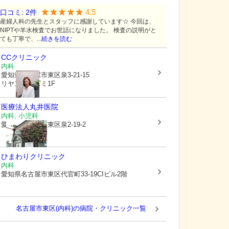
4.5
口コミ:
2
件
産婦人科の先生とスタッフに感謝しています☆ 今回は、
NIPTや羊水検査でお世話になりました。 検査の説明がと
ても丁寧で、...
続きを読む
CCクリニック
内科
愛知県名古屋市東区
泉3-21-15
リヤンドイズミ1F
医療法人丸井医院
内科, 小児科
愛知県名古屋市東区
泉2-19-2
ひまわりクリニック
内科
愛知県名古屋市東区
代官町33-19CIビル2階
名古屋市東区(内科)の病院・クリニック一覧