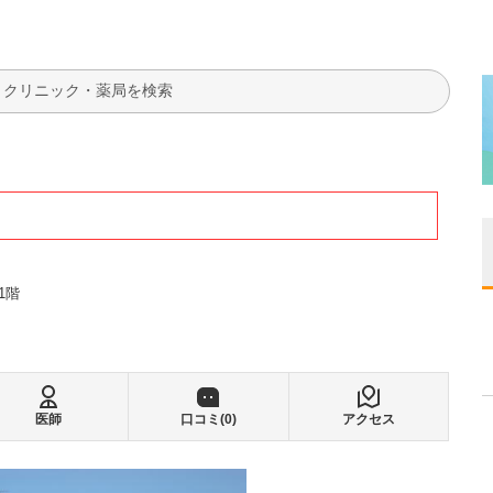
検索
1階
医師
口コミ(
0
)
アクセス