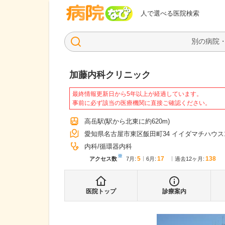
病院なび
人で選べる医院検索
加藤内科クリニック
最終情報更新日から5年以上が経過しています。
事前に必ず該当の医療機関に直接ご確認ください。
高岳駅
(駅から
北東に約620m
)
愛知県名古屋市東区飯田町34 イイダマチハウス
内科
循環器内科
※
5
17
138
アクセス数
7月
:
6月
:
過去12ヶ月:
医院トップ
診療案内