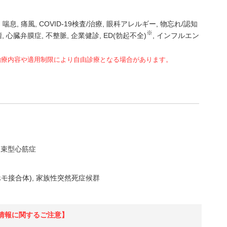
喘息
痛風
COVID-19検査/治療
眼科アレルギー
物忘れ/認知
※
瘤
心臓弁膜症
不整脈
企業健診
ED(勃起不全)
インフルエン
治療内容や適用制限により自由診療となる場合があります。
拘束型心筋症
モ接合体)
家族性突然死症候群
情報に関するご注意】