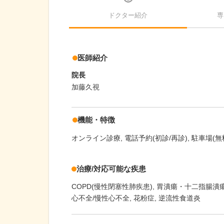
ドクター紹介
専
医師紹介
院長
加藤久視
機能・特徴
オンライン診療
電話予約(初診/再診)
駐車場(無
治療/対応可能な疾患
COPD(慢性閉塞性肺疾患)
胃潰瘍・十二指腸潰
心不全/慢性心不全
花粉症
逆流性食道炎