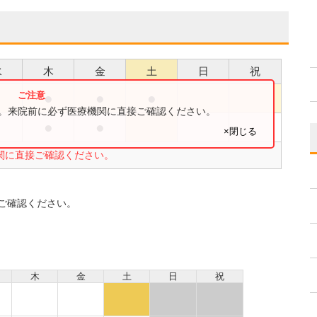
水
木
金
土
日
祝
●
●
●
●
す。来院前に必ず医療機関に直接ご確認ください。
●
●
●
×閉じる
関に直接ご確認ください。
ご確認ください。
木
金
土
日
祝