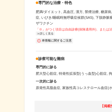
専門的な治療・特色
肥満/ダイエット
高血圧
漢方
禁煙治療
糖尿病
症
いびき/睡眠時無呼吸症候群(SAS)
下肢静脈
ザワクチン
「※」がつく項目は自由診療(保険適用外)、または
詳しく見る
本情報に関するご注意
診察可能な難病
専門的に診る
肥大型心筋症
特発性拡張型(うっ血型)心筋症
一次的に診る
原発性高脂血症
家族性高コレステロール血症(ホ
【掲載