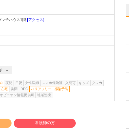
ダマチハウス1階
[アクセス]
す
約
夜間
日祝
女性医師
スマホ保険証
入院可
キッズ
クレカ
在宅
訪問
DPC
バリアフリー
感染予防
オピニオン情報提供可
地域連携
看護師の方