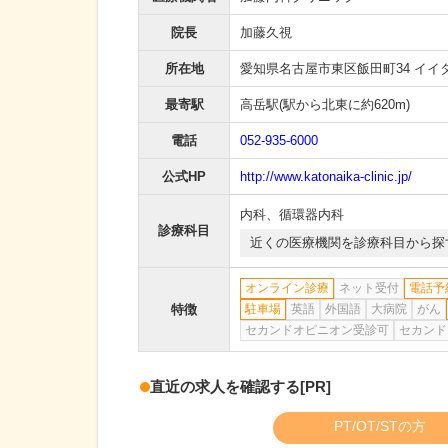
院長
加藤久視
所在地
愛知県名古屋市東区飯田町34 イイ
最寄駅
高岳駅
(駅から
北東に約620m
)
電話
052-935-6000
公式HP
http://www.katonaika-clinic.jp/
内科
、
循環器内科
診療科目
近くの医療機関を診療科目から探
オンライン診療
ネット受付
電話予
特徴
駐車場
英語
外国語
大病院
がん
セカンドオピニオン受診可
セカンド
直近の求人を確認する
[PR]
PT/OT/STの方