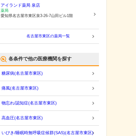
アイランド薬局 泉店
薬局
愛知県名古屋市東区
泉3-26-7山田ビル1階
名古屋市東区
の薬局一覧
各条件で他の医療機関を探す
糖尿病
(
名古屋市東区
)
痛風
(
名古屋市東区
)
物忘れ/認知症
(
名古屋市東区
)
高血圧
(
名古屋市東区
)
いびき/睡眠時無呼吸症候群(SAS)
(
名古屋市東区
)