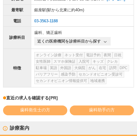
最寄駅
銀座駅
(駅から
北東に約40m
)
電話
03-3563-1188
歯科
、
矯正歯科
診療科目
近くの医療機関を診療科目から探す
オンライン診療
ネット受付
電話予約
夜間
日祝
女性医師
スマホ保険証
入院可
キッズ
クレカ
特徴
駐車場
英語
外国語
大病院
がん
在宅
訪問
DPC
バリアフリー
感染予防
セカンドオピニオン受診可
セカンドオピニオン情報提供可
地域連携
直近の求人を確認する
[PR]
歯科衛生士の方
歯科助手の方
診療案内