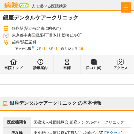
病院なび
人で選べる医院検索
銀座デンタルケアークリニック
銀座駅
(駅から
北東に約40m
)
東京都中央区銀座4丁目3-11 松崎ビル6F
歯科
矯正歯科
※
1
1
16
アクセス数
7月
:
6月
:
過去12ヶ月:
医院トップ
診療案内
医師
口コミ(
0
)
アクセス
銀座デンタルケアークリニック
の基本情報
医療機関名
医療法人社団純厚会 銀座デンタルケアークリニック
所在地
東京都中央区銀座4丁目3-11 松崎ビル6F
[アクセス]