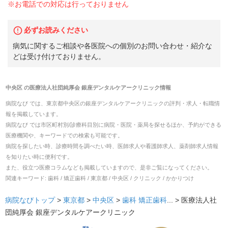
※お電話での対応は行っておりません
必ずお読みください
病気に関するご相談や各医院への個別のお問い合わせ・紹介な
どは受け付けておりません。
中央区
の
医療法人社団純厚会 銀座デンタルケアークリニック
情報
病院なび では、
東京都
中央区
の
銀座デンタルケアークリニック
の
評判・求人・転職
情
報を掲載しています。
病院なび では市区町村別/診療科目別に病院・医院・薬局を探せるほか、予約ができる
医療機関や、キーワードでの検索も可能です。
病院を探したい時、診療時間を調べたい時、医師求人や看護師求人、薬剤師求人情報
を知りたい時に便利です。
また、役立つ医療コラムなども掲載していますので、是非ご覧になってください。
関連キーワード:
歯科 / 矯正歯科 / 東京都 / 中央区 / クリニック / かかりつけ
病院なびトップ
>
東京都
>
中央区
>
歯科
矯正歯科
... >
医療法人社
団純厚会 銀座デンタルケアークリニック