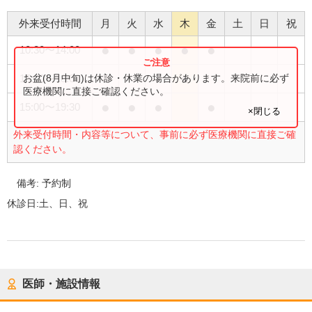
外来受付時間
月
火
水
木
金
土
日
祝
●
●
●
●
●
10:30
〜
14:00
●
お盆(8月中旬)は休診・休業の場合があります。来院前に必ず
15:00
〜
18:00
医療機関に直接ご確認ください。
●
●
●
●
15:00
〜
19:30
×閉じる
外来受付時間・内容等について、事前に必ず医療機関に直接ご確
認ください。
備考:
予約制
休診日:
土、日、祝
医師・施設情報