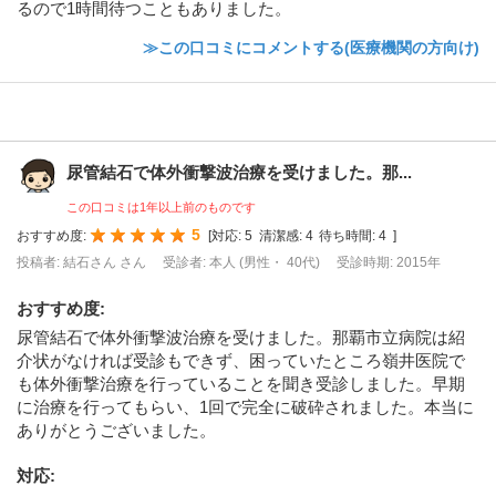
るので1時間待つこともありました。
≫この口コミにコメントする(医療機関の方向け)
尿管結石で体外衝撃波治療を受けました。那...
この口コミは1年以上前のものです
5
おすすめ度:
[
対応:
5
清潔感:
4
待ち時間:
4
]
投稿者: 結石さん さん
受診者: 本人 (男性・ 40代)
受診時期: 2015年
おすすめ度
:
尿管結石で体外衝撃波治療を受けました。那覇市立病院は紹
介状がなければ受診もできず、困っていたところ嶺井医院で
も体外衝撃治療を行っていることを聞き受診しました。早期
に治療を行ってもらい、1回で完全に破砕されました。本当に
ありがとうございました。
対応
: