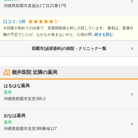
沖縄県那覇市
真嘉比1丁目21番17号
5
口コミ:
1
件
今回妻が初めての出産で、安座間産婦人科に入院しています。 最初は、普通分
娩の予定でしたが、なかなか進まないのと、心拍の問...
続きを読む
那覇市(泌尿器科)の病院・クリニック一覧
嶺井医院
近隣の薬局
はるはな薬局
薬局
沖縄県那覇市
安里395-2
おなは薬局
薬局
沖縄県那覇市
安里388番地127