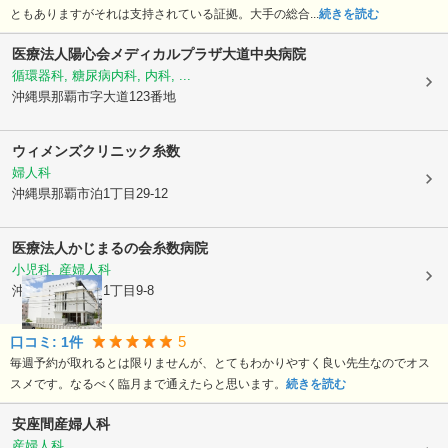
ともありますがそれは支持されている証拠。大手の総合...
続きを読む
医療法人陽心会メディカルプラザ大道中央病院
循環器科, 糖尿病内科, 内科, ...
沖縄県那覇市
字大道123番地
ウィメンズクリニック糸数
婦人科
沖縄県那覇市
泊1丁目29-12
医療法人かじまるの会
糸数病院
小児科, 産婦人科
沖縄県那覇市
泊1丁目9-8
5
口コミ:
1
件
毎週予約が取れるとは限りませんが、とてもわかりやすく良い先生なのでオス
スメです。なるべく臨月まで通えたらと思います。
続きを読む
安座間産婦人科
産婦人科