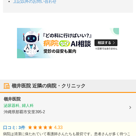
上記以外のお問い合わせ
嶺井医院
近隣の病院・クリニック
嶺井医院
泌尿器科, 婦人科
沖縄県那覇市
安里395-2
4.33
口コミ:
3
件
病院は清潔に保たれていて看護師さんたちも親切です。患者さんが多く待つこ