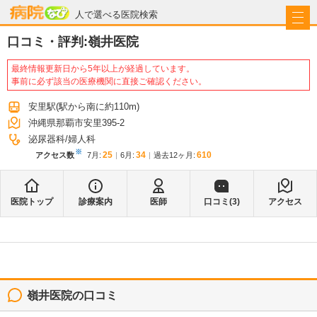
病院なび
人で選べる医院検索
口コミ・評判:
嶺井医院
最終情報更新日から5年以上が経過しています。
事前に必ず該当の医療機関に直接ご確認ください。
安里駅
(駅から
南に約110m
)
沖縄県那覇市安里395-2
泌尿器科
婦人科
※
25
34
610
アクセス数
7月
:
6月
:
過去12ヶ月:
医院トップ
診療案内
医師
口コミ(
3
)
アクセス
嶺井医院
の口コミ