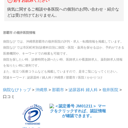
必ずお読みください
病気に関するご相談や各医院への個別のお問い合わせ・紹介な
どは受け付けておりません。
那覇市
の
嶺井医院
情報
病院なび では、
沖縄県
那覇市
の
嶺井医院
の
評判・求人・転職
情報を掲載しています。
病院なび では市区町村別/診療科目別に病院・医院・薬局を探せるほか、予約ができる
医療機関や、キーワードでの検索も可能です。
病院を探したい時、診療時間を調べたい時、医師求人や看護師求人、薬剤師求人情報
を知りたい時に便利です。
また、役立つ医療コラムなども掲載していますので、是非ご覧になってください。
関連キーワード:
泌尿器科 / 婦人科 / 沖縄県 / 那覇市 / 医院 / かかりつけ
病院なびトップ
>
沖縄県
>
那覇市
>
泌尿器科
婦人科
>
嶺井医院
>
口コミ