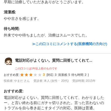
早期に治療していただきありがとうございます。
清潔感
:
やや古さを感じます。
待ち時間
:
外来でやや待ちましたが、治療はスムースでした。
≫この口コミにコメントする(医療機関の方向け)
電話対応がよくない。質問に回答してくれて...
この口コミは1年以上前のものです
3
おすすめ度:
[
対応:
3
清潔感:
5
待ち時間:
2
]
投稿者: やまだ さん
受診者: 本人 (女性・ 20代)
受診時期: 2015年
おすすめ度
:
電話対応がよくない。質問に回答してくれて、わかりました
ー、と言い終わる前にガチャ切りされた。言った言わないの
トラブルを自ら巻き起こすタイプの対応。医師は普通。