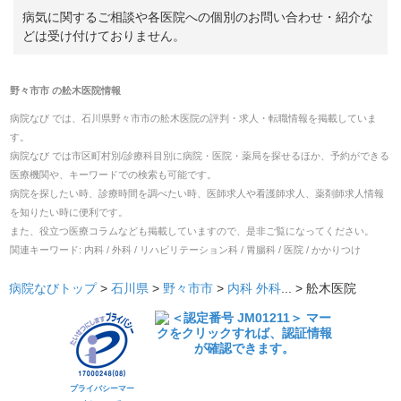
病気に関するご相談や各医院への個別のお問い合わせ・紹介な
どは受け付けておりません。
野々市市
の
舩木医院
情報
病院なび では、
石川県
野々市市
の
舩木医院
の
評判・求人・転職
情報を掲載していま
す。
病院なび では市区町村別/診療科目別に病院・医院・薬局を探せるほか、予約ができる
医療機関や、キーワードでの検索も可能です。
病院を探したい時、診療時間を調べたい時、医師求人や看護師求人、薬剤師求人情報
を知りたい時に便利です。
また、役立つ医療コラムなども掲載していますので、是非ご覧になってください。
関連キーワード:
内科 / 外科 / リハビリテーション科 / 胃腸科 / 医院 / かかりつけ
病院なびトップ
>
石川県
>
野々市市
>
内科
外科
... >
舩木医院
プライバシーマー