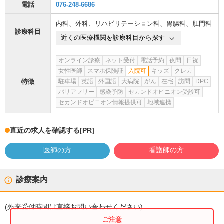
電話
076-248-6686
内科
、
外科
、
リハビリテーション科
、
胃腸科
、
肛門科
診療科目
近くの医療機関を診療科目から探す
オンライン診療
ネット受付
電話予約
夜間
日祝
女性医師
スマホ保険証
入院可
キッズ
クレカ
特徴
駐車場
英語
外国語
大病院
がん
在宅
訪問
DPC
バリアフリー
感染予防
セカンドオピニオン受診可
セカンドオピニオン情報提供可
地域連携
直近の求人を確認する
[PR]
医師の方
看護師の方
診療案内
(
外来受付時間
は直接お問い合わせください)