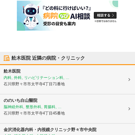
舩木医院
近隣の病院・クリニック
舩木医院
内科, 外科, リハビリテーション科, ...
石川県野々市市
太平寺4丁目71番地
ののいち白山醫院
脳神経外科, 整形外科, 胃腸科, ...
石川県野々市市
太平寺4丁目45番地
金沢消化器内科・内視鏡クリニック野々市中央院