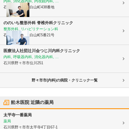
内科, 消化器内科, 内視鏡内科, ...
石川県野々市市
白山町438番地
ののいち整形外科 脊椎外科クリニック
整形外科, リハビリテーション科
石川県野々市市
白山町5番21号
医療法人社団辻川会
つじ川内科クリニック
内科, 呼吸器内科, 消化器内科, ...
石川県野々市市
位川251
野々市市(内科)の病院・クリニック一覧
舩木医院
近隣の薬局
太平寺一番薬局
薬局
石川県野々市市
太平寺4丁目67-1