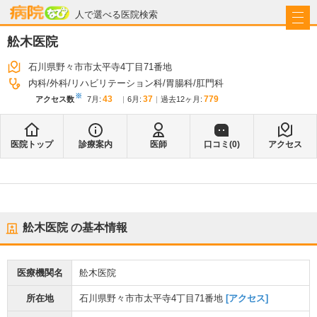
病院なび
人で選べる医院検索
舩木医院
石川県野々市市太平寺4丁目71番地
内科
外科
リハビリテーション科
胃腸科
肛門科
※
43
37
779
アクセス数
7月
:
6月
:
過去12ヶ月:
医院トップ
診療案内
医師
口コミ(
0
)
アクセス
舩木医院
の基本情報
医療機関名
舩木医院
所在地
石川県野々市市太平寺4丁目71番地
[アクセス]