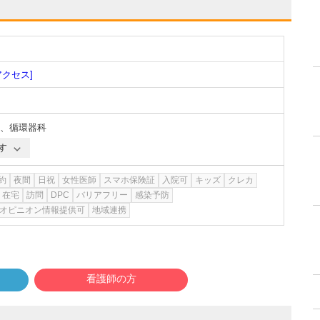
アクセス]
、
循環器科
す
約
夜間
日祝
女性医師
スマホ保険証
入院可
キッズ
クレカ
在宅
訪問
DPC
バリアフリー
感染予防
オピニオン情報提供可
地域連携
看護師の方