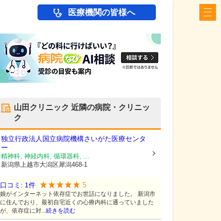
医療機関の皆様へ
山田クリニック
近隣の病院・クリニッ
ク
独立行政法人国立病院機構
さいがた医療センタ
ー
精神科, 神経内科, 循環器科, ...
新潟県上越市
大潟区犀潟468-1
5
口コミ:
1
件
娘がインターネット依存症でお世話になりました。 新潟市
に住んでおり、最初自宅近くの心療内科に通っていました
が、依存症に対...
続きを読む