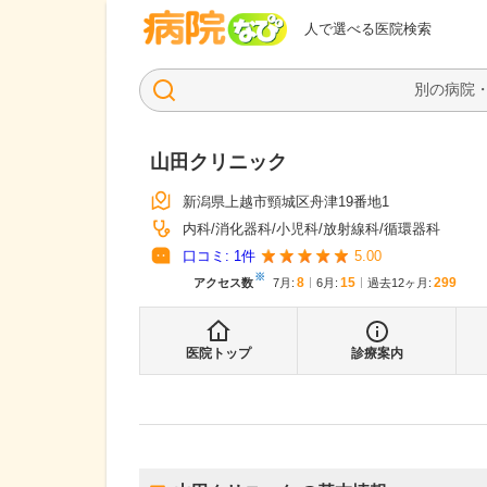
病院なび
人で選べる医院検索
山田クリニック
新潟県上越市頸城区舟津19番地1
内科
消化器科
小児科
放射線科
循環器科
口コミ:
1
件
5.00
※
8
15
299
アクセス数
7月
:
6月
:
過去12ヶ月:
医院トップ
診療案内