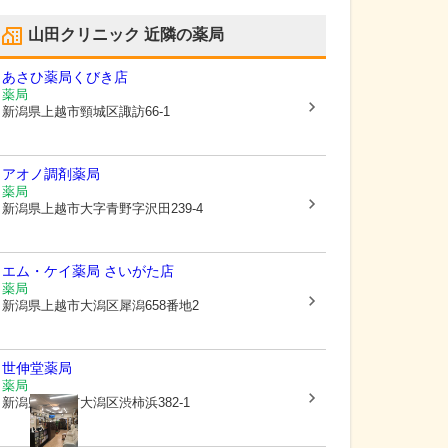
山田クリニック
近隣の薬局
あさひ薬局くびき店
薬局
新潟県上越市
頸城区諏訪66-1
アオノ調剤薬局
薬局
新潟県上越市
大字青野字沢田239-4
エム・ケイ薬局 さいがた店
薬局
新潟県上越市
大潟区犀潟658番地2
世伸堂薬局
薬局
新潟県上越市
大潟区渋柿浜382-1