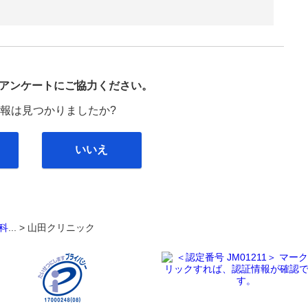
び
アンケートにご協力ください。
報は見つかりましたか?
いいえ
科
... >
山田クリニック