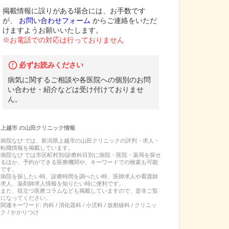
掲載情報に誤りがある場合には、お手数です
が、
お問い合わせフォーム
からご連絡をいただ
けますようお願いいたします。
※お電話での対応は行っておりません
必ずお読みください
病気に関するご相談や各医院への個別のお問
い合わせ・紹介などは受け付けておりませ
ん。
上越市
の
山田クリニック
情報
病院なび では、
新潟県
上越市
の
山田クリニック
の
評判・求人・
転職
情報を掲載しています。
病院なび では市区町村別/診療科目別に病院・医院・薬局を探せ
るほか、予約ができる医療機関や、キーワードでの検索も可能
です。
病院を探したい時、診療時間を調べたい時、医師求人や看護師
求人、薬剤師求人情報を知りたい時に便利です。
また、役立つ医療コラムなども掲載していますので、是非ご覧
になってください。
関連キーワード:
内科 / 消化器科 / 小児科 / 放射線科 / クリニッ
ク / かかりつけ