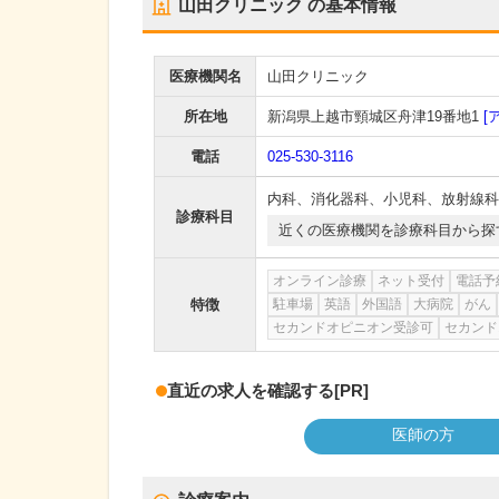
山田クリニック
の基本情報
医療機関名
山田クリニック
所在地
新潟県上越市頸城区舟津19番地1
[
電話
025-530-3116
内科
、
消化器科
、
小児科
、
放射線科
診療科目
近くの医療機関を診療科目から探
オンライン診療
ネット受付
電話予
特徴
駐車場
英語
外国語
大病院
がん
セカンドオピニオン受診可
セカンド
直近の求人を確認する
[PR]
医師の方