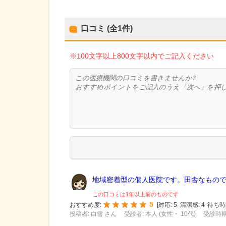
口コミ (全
1
件)
※100文字以上800文字以内でご記入ください
地域密着型の個人医院です。田舎なもので足
この口コミは1年以上前のものです
5
おすすめ度:
[
対応:
5
清潔感:
4
待ち時
投稿者: 白雪 さん
受診者: 本人 (女性・ 10代)
受診時期: