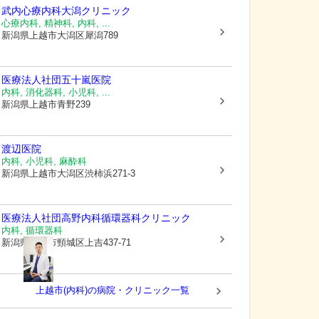
武内心療内科大潟クリニック
心療内科, 精神科, 内科, ...
新潟県上越市
大潟区犀潟789
医療法人社団
五十嵐医院
内科, 消化器科, 小児科, ...
新潟県上越市
青野239
渡辺医院
内科, 小児科, 麻酔科
新潟県上越市
大潟区渋柿浜271-3
医療法人社団
高野内科循環器科クリニック
内科, 循環器科
新潟県上越市
頸城区上吉437-71
上越市(内科)の病院・クリニック一覧