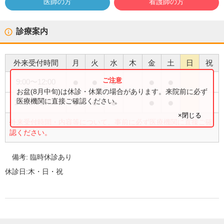
医師の方
看護師の方
診療案内
外来受付時間
月
火
水
木
金
土
日
祝
●
●
●
●
●
9:00
〜
12:00
お盆(8月中旬)は休診・休業の場合があります。来院前に必ず
●
●
●
●
●
医療機関に直接ご確認ください。
14:00
〜
18:00
×閉じる
外来受付時間・内容等について、事前に必ず医療機関に直接ご確
認ください。
備考:
臨時休診あり
休診日:
木・日・祝