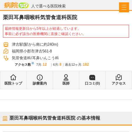
病院なび
人で選べる医院検索
栗田耳鼻咽喉科気管食道科医院
最終情報更新日から5年以上が経過しています。
事前に必ず該当の医療機関に直接ご確認ください。
津古駅
(駅から
南に約240m
)
福岡県小郡市津古561-8
気管食道科
耳鼻いんこう科
※
12
8
182
アクセス数
7月
:
6月
:
過去12ヶ月:
医院トップ
診療案内
医師
口コミ(
0
)
アクセス
栗田耳鼻咽喉科気管食道科医院
の基本情報