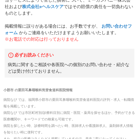
社および
株式会社eヘルスケア
ではその賠償の責任を一切負わない
ものとします。
掲載情報に誤りがある場合には、お手数ですが、
お問い合わせフ
ォーム
からご連絡をいただけますようお願いいたします。
※お電話での対応は行っておりません
必ずお読みください
病気に関するご相談や各医院への個別のお問い合わせ・紹介な
どは受け付けておりません。
小郡市
の
栗田耳鼻咽喉科気管食道科医院
情報
病院なび では、
福岡県
小郡市
の
栗田耳鼻咽喉科気管食道科医院
の
評判・求人・転職
情
報を掲載しています。
病院なび では市区町村別/診療科目別に病院・医院・薬局を探せるほか、予約ができる
医療機関や、キーワードでの検索も可能です。
病院を探したい時、診療時間を調べたい時、医師求人や看護師求人、薬剤師求人情報
を知りたい時に便利です。
また、役立つ医療コラムなども掲載していますので、是非ご覧になってください。