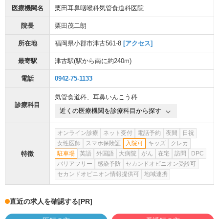
医療機関名
栗田耳鼻咽喉科気管食道科医院
院長
栗田茂二朗
所在地
福岡県小郡市津古561-8
[アクセス]
最寄駅
津古駅
(駅から
南に約240m
)
電話
0942-75-1133
気管食道科
、
耳鼻いんこう科
診療科目
近くの医療機関を診療科目から探す
オンライン診療
ネット受付
電話予約
夜間
日祝
女性医師
スマホ保険証
入院可
キッズ
クレカ
特徴
駐車場
英語
外国語
大病院
がん
在宅
訪問
DPC
バリアフリー
感染予防
セカンドオピニオン受診可
セカンドオピニオン情報提供可
地域連携
直近の求人を確認する
[PR]