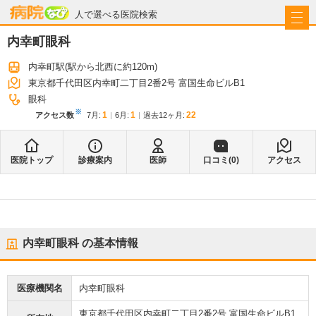
病院なび
人で選べる医院検索
内幸町眼科
内幸町駅
(駅から
北西に約120m
)
東京都千代田区内幸町二丁目2番2号 富国生命ビルB1
眼科
※
1
1
22
アクセス数
7月
:
6月
:
過去12ヶ月:
医院トップ
診療案内
医師
口コミ(
0
)
アクセス
内幸町眼科
の基本情報
医療機関名
内幸町眼科
東京都千代田区内幸町二丁目2番2号 富国生命ビルB1