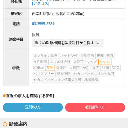
所在地
[アクセス]
最寄駅
内幸町駅
(駅から
北西に約120m
)
電話
03-3595-2784
眼科
診療科目
近くの医療機関を診療科目から探す
オンライン診療
ネット受付
電話予約
夜間
日祝
女性医師
スマホ保険証
入院可
キッズ
クレカ
特徴
駐車場
英語
外国語
大病院
がん
在宅
訪問
DPC
バリアフリー
感染予防
セカンドオピニオン受診可
セカンドオピニオン情報提供可
地域連携
直近の求人を確認する
[PR]
医師の方
看護師の方
診療案内