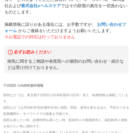
社および
株式会社eヘルスケア
ではその賠償の責任を一切負わない
ものとします。
掲載情報に誤りがある場合には、お手数ですが、
お問い合わせフ
ォーム
からご連絡をいただけますようお願いいたします。
※お電話での対応は行っておりません
必ずお読みください
病気に関するご相談や各医院への個別のお問い合わせ・紹介な
どは受け付けておりません。
千代田区
の
内幸町眼科
情報
病院なび では、
東京都
千代田区
の
内幸町眼科
の
評判・求人・転職
情報を掲載していま
す。
病院なび では市区町村別/診療科目別に病院・医院・薬局を探せるほか、予約ができる
医療機関や、キーワードでの検索も可能です。
病院を探したい時、診療時間を調べたい時、医師求人や看護師求人、薬剤師求人情報
を知りたい時に便利です。
また、役立つ医療コラムなども掲載していますので、是非ご覧になってください。