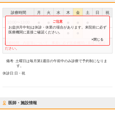
診療時間
月
火
水
木
金
土
日
祝
●
●
●
●
●
●
10:00
〜
13:00
お盆(8月中旬)は休診・休業の場合があります。来院前に必ず
●
●
●
●
●
医療機関に直接ご確認ください。
14:30
〜
17:30
×閉じる
診療時間・内容等について、事前に必ず医療機関に直接ご確認く
ださい。
備考:
土曜日は毎月第1週目の午前中のみ診療で予約制になりま
す。
休診日:
日・祝
医師・施設情報