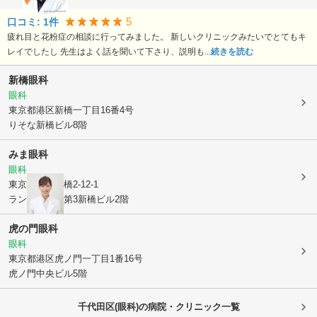
5
口コミ:
1
件
疲れ目と花粉症の相談に行ってみました。 新しいクリニックみたいでとてもキ
レイでしたし 先生はよく話を聞いて下さり、説明も...
続きを読む
新橋眼科
眼科
東京都港区
新橋一丁目16番4号
りそな新橋ビル8階
みま眼科
眼科
東京都港区
新橋2-12-1
ランディック第3新橋ビル2階
虎の門眼科
眼科
東京都港区
虎ノ門一丁目1番16号
虎ノ門中央ビル5階
千代田区(眼科)の病院・クリニック一覧