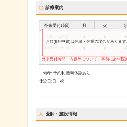
診療案内
外来受付時間
月
火
●
●
9:00
〜
12:00
お盆(8月中旬)は休診・休業の場合がありま
●
●
14:00
〜
16:00
外来受付時間・内容等について、事前に必ず医
備考:
予約制 臨時休診あり
休診日:
日、祝
医師・施設情報