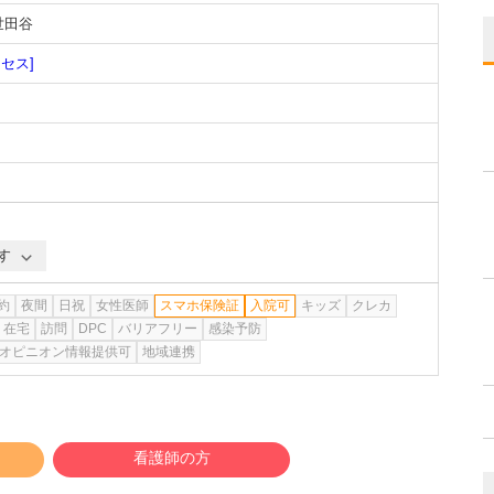
世田谷
クセス]
す
約
夜間
日祝
女性医師
スマホ保険証
入院可
キッズ
クレカ
在宅
訪問
DPC
バリアフリー
感染予防
オピニオン情報提供可
地域連携
看護師の方