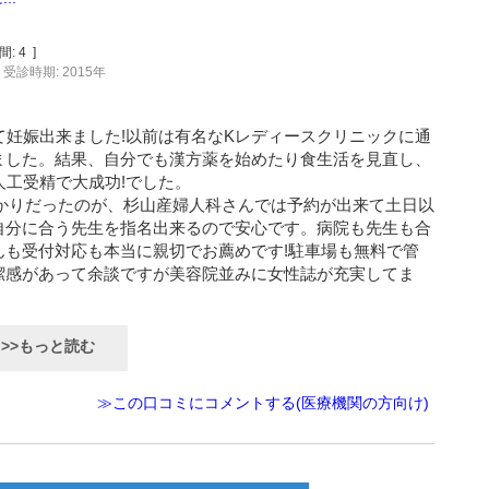
間:
4
]
受診時期: 2015年
て妊娠出来ました!以前は有名なKレディースクリニックに通
ました。結果、自分でも漢方薬を始めたり食生活を見直し、
人工受精で大成功!でした。
かりだったのが、杉山産婦人科さんでは予約が出来て土日以
自分に合う先生を指名出来るので安心です。病院も先生も合
んも受付対応も本当に親切でお薦めです!駐車場も無料で管
潔感があって余談ですが美容院並みに女性誌が充実してま
>>もっと読む
≫この口コミにコメントする(医療機関の方向け)