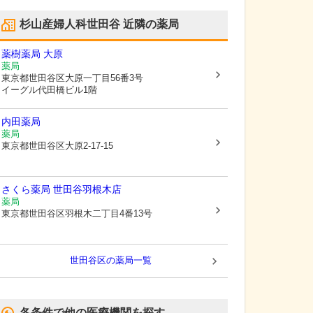
杉山産婦人科世田谷
近隣の薬局
薬樹薬局 大原
薬局
東京都世田谷区
大原一丁目56番3号
イーグル代田橋ビル1階
内田薬局
薬局
東京都世田谷区
大原2-17-15
さくら薬局 世田谷羽根木店
薬局
東京都世田谷区
羽根木二丁目4番13号
世田谷区
の薬局一覧
各条件で他の医療機関を探す