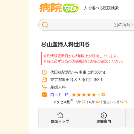
病院なび
人で選べる医院検索
杉山産婦人科世田谷
最終情報更新日から5年以上が経過しています。
事前に必ず該当の医療機関に直接ご確認ください。
代田橋駅
(駅から
南東に約300m
)
東京都世田谷区大原1丁目53-1
産婦人科
口コミ:
1
件
5.00
※
27
42
491
アクセス数
7月
:
6月
:
過去12ヶ月:
医院トップ
診療案内