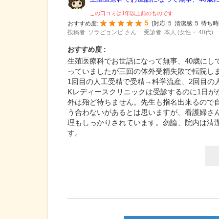
この口コミは1年以上前のものです
5
おすすめ度:
[
対応:
5
清潔感:
5
待ち時
投稿者: ソラピョンピ さん
受診者: 本人 (女性・ 40代)
おすすめ度 :
生殖医療科でお世話になって無事、40歳にし
っていましたが三回の体外受精失敗で転院し
1回目の人工受精で受精→科学流産、2回目の
Kレディースクリニックは受診するのに1日が
外は殆ど待ちません。先生も指名出来るので
う合わないがあるとは思いますが、看護婦さ
理もしっかりされています。勿論、院内は清
す。