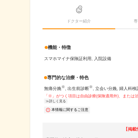
ドクター紹介
専
機能・特徴
スマホマイナ保険証利用
入院設備
専門的な治療・特色
※
※
無痛分娩
出生前診断
立会い分娩
婦人科検
「※」がつく項目は自由診療(保険適用外)、または
詳しく見る
本情報に関するご注意
【掲載