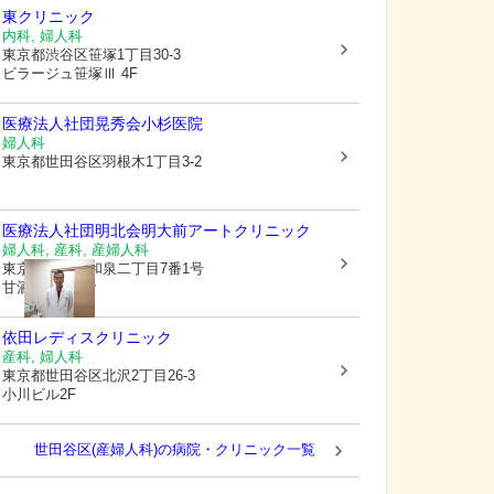
東クリニック
内科, 婦人科
東京都渋谷区
笹塚1丁目30-3
ビラージュ笹塚Ⅲ 4F
医療法人社団晃秀会
小杉医院
婦人科
東京都世田谷区
羽根木1丁目3-2
医療法人社団明北会明大前アートクリニック
婦人科, 産科, 産婦人科
東京都杉並区
和泉二丁目7番1号
甘酒屋ビル2階
依田レディスクリニック
産科, 婦人科
東京都世田谷区
北沢2丁目26-3
小川ビル2F
世田谷区(産婦人科)の病院・クリニック一覧