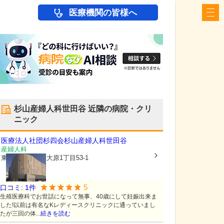
医療機関の皆様へ
杉山産婦人科世田谷
近隣の病院・クリ
ニック
医療法人社団杉四会
杉山産婦人科世田谷
産婦人科
東京都世田谷区
大原1丁目53-1
5
口コミ:
1
件
生殖医療科でお世話になって無事、40歳にして妊娠出来ま
した!以前は有名なKレディースクリニックに通っていまし
たが三回の体...
続きを読む