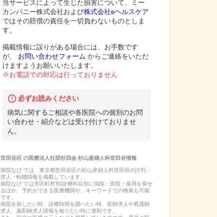
当サービスによって生じた損害について、ミー
カンパニー株式会社および
株式会社eヘルスケア
ではその賠償の責任を一切負わないものとしま
す。
掲載情報に誤りがある場合には、お手数です
が、
お問い合わせフォーム
からご連絡をいただ
けますようお願いいたします。
※お電話での対応は行っておりません
必ずお読みください
病気に関するご相談や各医院への個別のお問
い合わせ・紹介などは受け付けておりませ
ん。
世田谷区
の
医療法人社団杉四会 杉山産婦人科世田谷
情報
病院なび では、
東京都
世田谷区
の
杉山産婦人科世田谷
の
評判・
求人・転職
情報を掲載しています。
病院なび では市区町村別/診療科目別に病院・医院・薬局を探せ
るほか、予約ができる医療機関や、キーワードでの検索も可能
です。
病院を探したい時、診療時間を調べたい時、医師求人や看護師
求人、薬剤師求人情報を知りたい時に便利です。