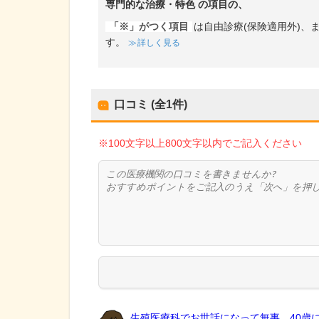
専門的な治療・特色
の項目の、
「※」がつく項目
は自由診療(保険適用外)
す。
詳しく見る
口コミ (全
1
件)
※100文字以上800文字以内でご記入ください
生殖医療科でお世話になって無事、40歳に.