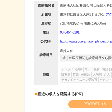
医療機関名
医療法人社団杉四会 杉山産婦人科
所在地
東京都世田谷区大原1丁目53-1
[ア
最寄駅
代田橋駅
(駅から
南東に約300m
)
電話
03-5454-8181
公式HP
http://www.sugiyama.or.jp/index.php
産婦人科
診療科目
近くの医療機関を診療科目から探
オンライン診療
ネット受付
電話予
特徴
駐車場
英語
外国語
大病院
がん
セカンドオピニオン受診可
セカンド
直近の求人を確認する
[PR]
PT/OT/STの方