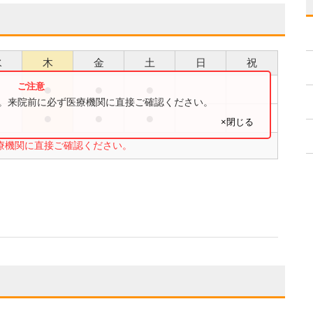
水
木
金
土
日
祝
●
●
●
●
す。来院前に必ず医療機関に直接ご確認ください。
●
●
●
●
×閉じる
療機関に直接ご確認ください。