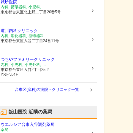
城所医院
内科, 循環器科, 小児科, ...
東京都台東区
北上野二丁目26番5号
道川内科クリニック
内科, 消化器科, 循環器科
東京都台東区
入谷二丁目24番11号
つちやファミリークリニック
内科, 小児科, 小児外科, ...
東京都台東区
入谷2丁目25-2
YSビル1F
台東区(産科)の病院・クリニック一覧
飯山医院
近隣の薬局
ウエルシア台東入谷調剤薬局
薬局