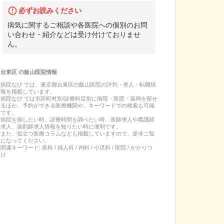
必ずお読みください
病気に関するご相談や各医院への個別のお問
い合わせ・紹介などは受け付けておりませ
ん。
台東区
の
飯山医院
情報
病院なび では、
東京都
台東区
の
飯山医院
の
評判・求人・転職
情
報を掲載しています。
病院なび では市区町村別/診療科目別に病院・医院・薬局を探せ
るほか、予約ができる医療機関や、キーワードでの検索も可能
です。
病院を探したい時、診療時間を調べたい時、医師求人や看護師
求人、薬剤師求人情報を知りたい時に便利です。
また、役立つ医療コラムなども掲載していますので、是非ご覧
になってください。
関連キーワード:
産科 / 婦人科 / 内科 / 小児科 / 医院 / かかりつ
け