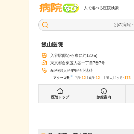
病院なび
人で選べる医院検索
飯山医院
入谷駅
(駅から
東に約120m
)
東京都台東区入谷一丁目7番7号
産科
婦人科
内科
小児科
※
12
12
173
アクセス数
7月
:
6月
:
過去12ヶ月:
医院トップ
診療案内