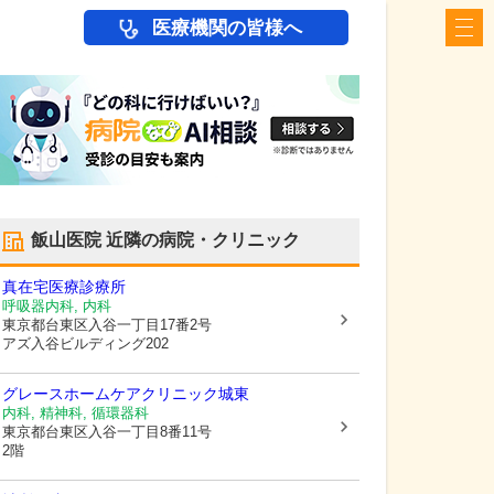
医療機関の皆様へ
飯山医院
近隣の病院・クリニック
真在宅医療診療所
呼吸器内科, 内科
東京都台東区
入谷一丁目17番2号
アズ入谷ビルディング202
グレースホームケアクリニック城東
内科, 精神科, 循環器科
東京都台東区
入谷一丁目8番11号
2階