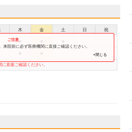
水
木
金
土
日
祝
●
●
●
●
す。来院前に必ず医療機関に直接ご確認ください。
●
●
●
×閉じる
関に直接ご確認ください。