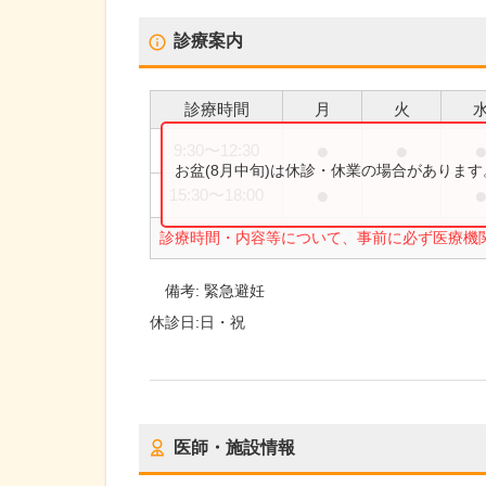
診療案内
診療時間
月
火
●
●
9:30
〜
12:30
お盆(8月中旬)は休診・休業の場合がありま
●
15:30
〜
18:00
診療時間・内容等について、事前に必ず医療機
備考:
緊急避妊
休診日:
日・祝
医師・施設情報