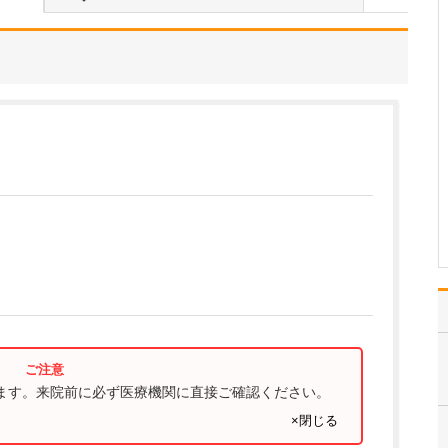
ください。
これまで耳を専門に研鑽
を積んできたこともあ
り、難聴や突発性難聴、
中耳炎をはじめ、耳鳴り
やめまいなどの診断・治
療には特に力を入れてい
ます。難聴は原因によっ
て治療法が異なるため、
まずは詳しい検査で「ど
こに…
>>記事全文を読む
ります。来院前に必ず医療機関に直接ご確認ください。
×閉じる