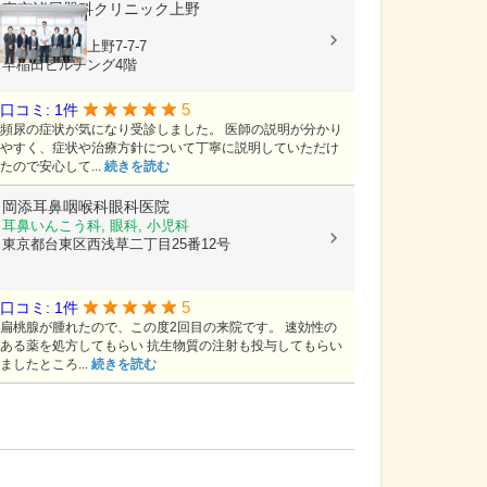
東京泌尿器科クリニック上野
泌尿器科
東京都台東区上野7-7-7
早稲田ビルヂング4階
5
口コミ: 1件
頻尿の症状が気になり受診しました。 医師の説明が分かり
やすく、症状や治療方針について丁寧に説明していただけ
たので安心して...
続きを読む
岡添耳鼻咽喉科眼科医院
耳鼻いんこう科, 眼科, 小児科
東京都台東区西浅草二丁目25番12号
5
口コミ: 1件
扁桃腺が腫れたので、この度2回目の来院です。 速効性の
ある薬を処方してもらい 抗生物質の注射も投与してもらい
ましたところ...
続きを読む