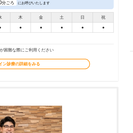
0
分ごろ
にお呼びいたします
水
木
金
土
日
祝
●
●
●
●
●
●
が困難な際にご利用ください
イン診療の詳細をみる