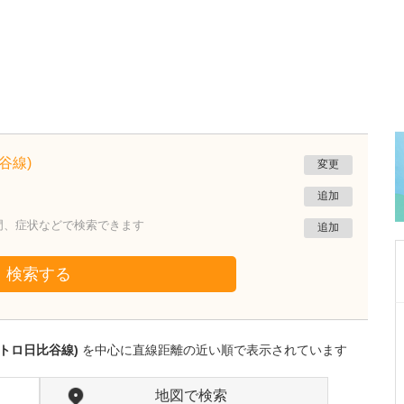
谷線)
変更
追加
門、症状などで検索できます
追加
検索する
東京都中野区
中野富士見町耳鼻咽喉科
トロ日比谷線)
を中心に直線距離の近い順で表示されています
冨岡 亮太
院長
取材記事
特に先生が力を入れている診療について教えて
地図で検索