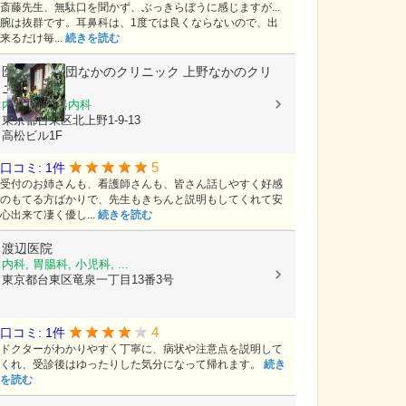
斎藤先生、無駄口を聞かず、ぶっきらぼうに感じますが...
腕は抜群です。耳鼻科は、1度では良くならないので、出
来るだけ毎...
続きを読む
医療法人社団なかのクリニック
上野なかのクリ
ニック
内科, 呼吸器内科
東京都台東区北上野1-9-13
高松ビル1F
5
口コミ: 1件
受付のお姉さんも、看護師さんも、皆さん話しやすく好感
のもてる方ばかりで、先生もきちんと説明もしてくれて安
心出来て凄く優し...
続きを読む
渡辺医院
内科, 胃腸科, 小児科, ...
東京都台東区竜泉一丁目13番3号
4
口コミ: 1件
ドクターがわかりやすく丁寧に、病状や注意点を説明して
くれ、受診後はゆったりした気分になって帰れます。
続き
を読む