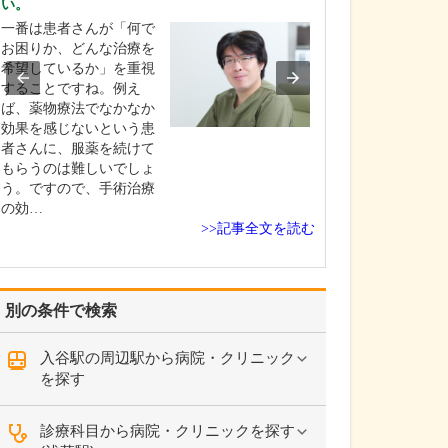
い。
こちらでは、さ
一番は患者さんが「何で
すね。
お困りか、どんな治療を
はい。感染症や
希望しているか」を重視
一般的な小児診
することですね。例え
に、「発達障害
ば、薬物療法でなかなか
患」、「アレル
効果を感じないという患
患」、「おねし
者さんに、服薬を続けて
いて専門外来を
もらうのは難しいでしょ
れぞれ専門の医
う。ですので、手術治療
を行っています。
の効…
先ほど理事長が
>>記事全文を読む
た…
別の条件で検索
入谷駅の周辺駅から病院・クリニック
を探す
診療科目から病院・クリニックを探す