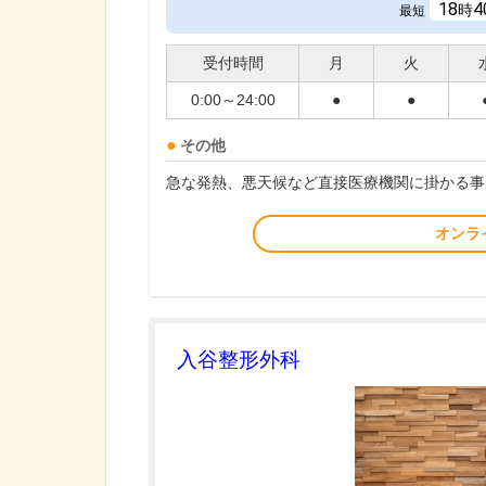
18
4
時
最短
受付時間
月
火
0:00～24:00
●
●
その他
急な発熱、悪天候など直接医療機関に掛かる事
オンラ
入谷整形外科