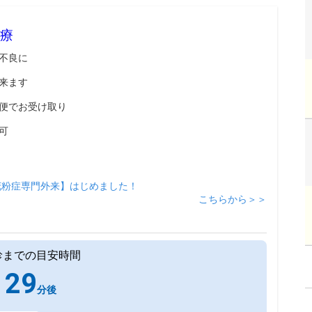
療
不良に
来ます
便でお受け取り
可
花粉症専門外来】はじめました！
こちらから＞＞
診までの目安時間
29
分後