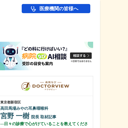
医療機関の皆様へ
医師(ドクター)の
東京都新宿区
東京都世田谷区
高田馬場みやの耳鼻咽喉科
いなみ小児科
稲見 誠
宮野 一樹
理事
院長
取材記事
市橋 いず
日々の診療で心がけていることを教えてくださ