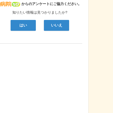
病院なび
からのアンケートにご協力ください。
知りたい情報は見つかりましたか?
はい
いいえ