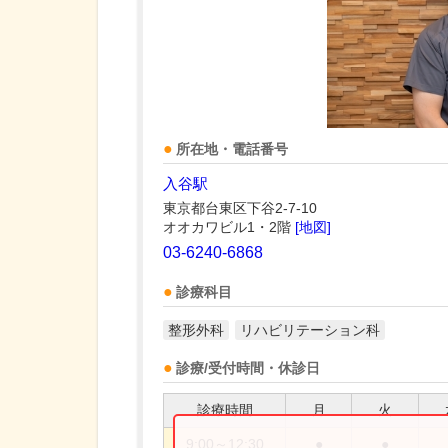
所在地・電話番号
入谷駅
東京都台東区下谷2-7-10
オオカワビル1・2階
[地図]
03-6240-6868
診療科目
整形外科
リハビリテーション科
診療/受付時間・休診日
診療時間
月
火
9:00～12:30
●
●