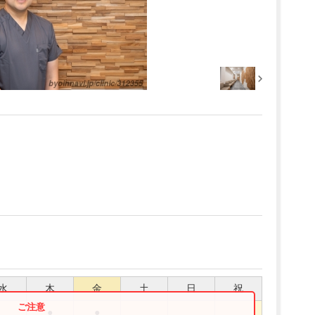
水
木
金
土
日
祝
●
●