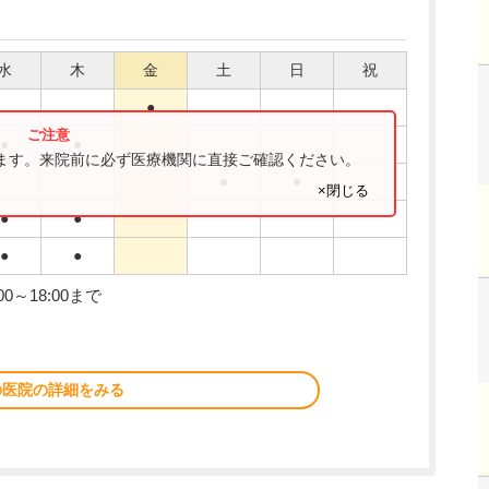
水
木
金
土
日
祝
●
●
●
ります。来院前に必ず医療機関に直接ご確認ください。
●
●
×閉じる
●
●
●
●
0～18:00まで
の医院の詳細をみる