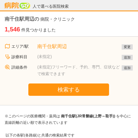
病院なび
人で選べる医院検索
南千住駅周辺の
病院・クリニック
1,546
件見つかりました
南千住駅周辺
エリア/駅
変更
(未指定)
診療科目
追加
(未指定)フリーワード、予約、専門、症状など
詳細条件
追加
で検索できます
検索する
※このページの医療機関・薬局は
南千住駅(JR常磐線(上野～取手))
を中心に
直線距離の近い順で表示されています
以下の各駅(各路線)と共通の検索結果です