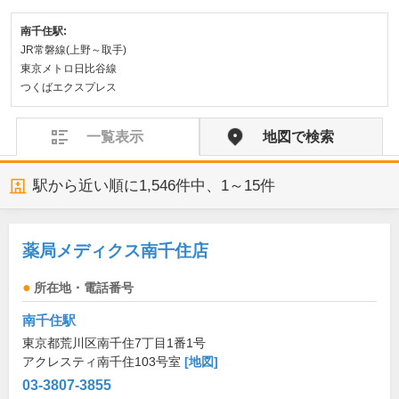
南千住駅:
JR常磐線(上野～取手)
東京メトロ日比谷線
つくばエクスプレス
一覧表示
地図で検索
駅から近い順に
1,546
件中、
1～15件
薬局メディクス南千住店
所在地・電話番号
南千住駅
東京都荒川区南千住7丁目1番1号
アクレスティ南千住103号室
[地図]
03-3807-3855