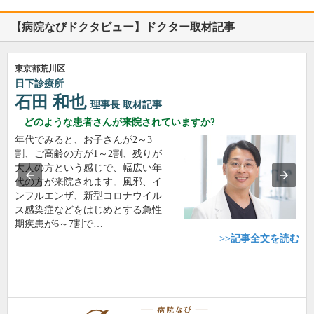
【病院なびドクタビュー】ドクター取材記事
東京都荒川区
日下診療所
石田 和也
理事長
取材記事
どのような患者さんが来院されていますか?
年代でみると、お子さんが2～3
割、ご高齢の方が1～2割、残りが
大人の方という感じで、幅広い年
代の方が来院されます。風邪、イ
ンフルエンザ、新型コロナウイル
ス感染症などをはじめとする急性
期疾患が6～7割で…
>>記事全文を読む