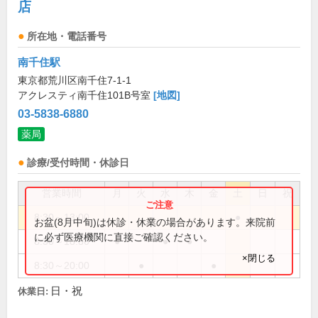
店
所在地・電話番号
南千住駅
東京都荒川区南千住7-1-1
アクレスティ南千住101B号室
[地図]
03-5838-6880
薬局
診療/受付時間・休診日
営業時間
月
火
水
木
金
土
日
祝
8:30～13:00
●
お盆(8月中旬)は休診・休業の場合があります。来院前
に必ず医療機関に直接ご確認ください。
8:30～18:30
●
●
●
×閉じる
8:30～20:00
●
●
日・祝
休業日: