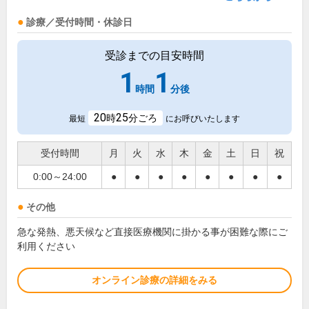
診療／受付時間・休診日
受診までの目安時間
1
1
時間
分後
20
25
時
分ごろ
最短
にお呼びいたします
受付時間
月
火
水
木
金
土
日
祝
0:00～24:00
●
●
●
●
●
●
●
●
その他
急な発熱、悪天候など直接医療機関に掛かる事が困難な際にご
利用ください
オンライン診療の詳細をみる