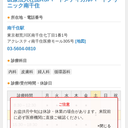
ニック南千住
所在地・電話番号
南千住駅
東京都荒川区南千住七丁目1番1号
アクレスティ南千住医療モール305号
[地図]
03-5604-0810
診療科目
内科
皮膚科
婦人科
循環器科
診療/受付時間・休診日
診療時間
月
火
水
木
金
土
日
祝
8:30～12:30
●
●
●
●
お盆(8月中旬)は休診・休業の場合があります。来院前
8:30～13:00
●
に必ず医療機関に直接ご確認ください。
15:30～18:30
●
●
●
●
×閉じる