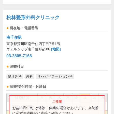
松林整形外科クリニック
所在地・電話番号
南千住駅
東京都荒川区南千住四丁目7番1号
ウェルシップ南千住1階106
[地図]
03-3805-7168
診療科目
整形外科
外科
リハビリテーション科
診療/受付時間・休診日
診療時間
月
火
水
木
金
土
日
祝
9:00～12:00
●
●
●
●
お盆(8月中旬)は休診・休業の場合があります。来院前
に必ず医療機関に直接ご確認ください。