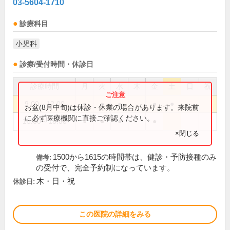
03-5604-1710
診療科目
小児科
診療/受付時間・休診日
診療時間
月
火
水
木
金
土
日
祝
9:00～12:00
●
●
●
●
●
お盆(8月中旬)は休診・休業の場合があります。来院前
に必ず医療機関に直接ご確認ください。
15:00～18:00
●
●
●
●
×閉じる
1500から1615の時間帯は、健診・予防接種のみ
備考:
の受付で、完全予約制になっています。
木・日・祝
休診日:
この医院の詳細をみる