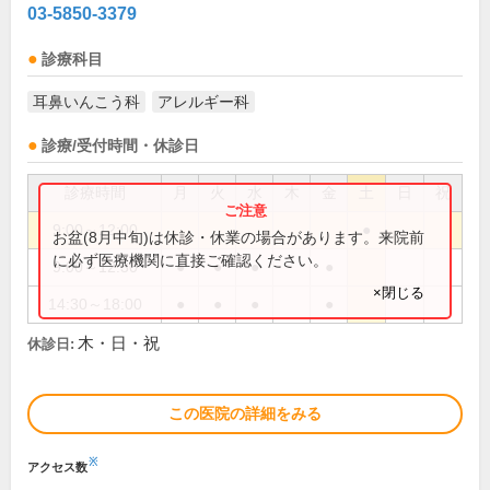
03-5850-3379
診療科目
耳鼻いんこう科
アレルギー科
診療/受付時間・休診日
診療時間
月
火
水
木
金
土
日
祝
9:00～12:00
●
お盆(8月中旬)は休診・休業の場合があります。来院前
に必ず医療機関に直接ご確認ください。
9:00～12:30
●
●
●
●
×閉じる
14:30～18:00
●
●
●
●
木・日・祝
休診日:
この医院の詳細をみる
※
アクセス数