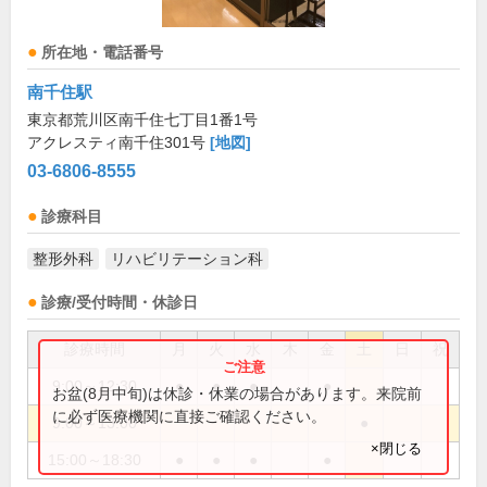
所在地・電話番号
南千住駅
東京都荒川区南千住七丁目1番1号
アクレスティ南千住301号
[地図]
03-6806-8555
診療科目
整形外科
リハビリテーション科
診療/受付時間・休診日
診療時間
月
火
水
木
金
土
日
祝
9:00～12:30
●
●
●
●
お盆(8月中旬)は休診・休業の場合があります。来院前
に必ず医療機関に直接ご確認ください。
9:00～13:00
●
×閉じる
15:00～18:30
●
●
●
●