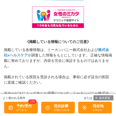
《掲載している情報についてのご注意》
掲載している各種情報は、ミーカンパニー株式会社および
株式会
社eヘルスケア
が調査した情報をもとにしています。 正確な情報掲
載に努めておりますが、内容を完全に保証するものではありませ
ん。
掲載されている医院を受診される場合は、事前に必ず該当の医院
に直接ご確認ください。
当サービスによって生じた損害について、ミーカンパニー株式会
条件変更
社および
株式会社eヘルスケア
ではその賠償の責任を一切負わない
176
ものとします。
予約/受付
現在診療
現在地
掲載情報に誤りがある場合には、お手数ですが、
お問い合わせフ