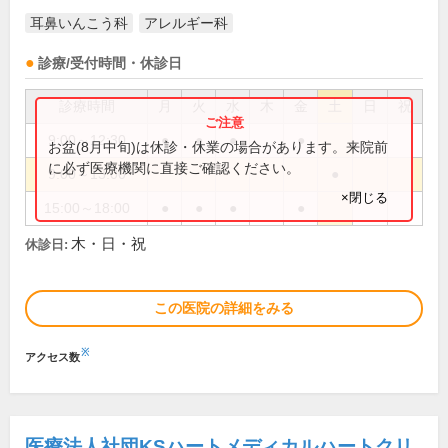
耳鼻いんこう科
アレルギー科
診療/受付時間・休診日
診療時間
月
火
水
木
金
土
日
祝
9:00～12:30
●
●
●
●
お盆(8月中旬)は休診・休業の場合があります。来院前
に必ず医療機関に直接ご確認ください。
9:00～13:00
●
×閉じる
15:00～18:00
●
●
●
●
木・日・祝
休診日:
この医院の詳細をみる
※
アクセス数
医療法人社団KSハートメディカルハートクリ