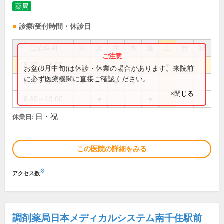
薬局
診療/受付時間・休診日
営業時間
月
火
水
木
金
土
日
祝
8:30～13:00
●
お盆(8月中旬)は休診・休業の場合があります。来院前
に必ず医療機関に直接ご確認ください。
8:30～18:30
●
●
●
×閉じる
8:30～19:00
●
●
日・祝
休業日:
この医院の詳細をみる
※
アクセス数
調剤薬局日本メディカルシステム南千住駅前