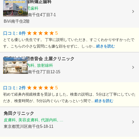
南千住小児歯科矯正歯科
矯正歯科, 小児歯科
東京都荒川区南千住4丁目7-1
BiVi南千住2階
5
口コミ: 8件
とても優しい先生です。 丁寧に説明していただき、すごくわかりやすかったで
す。こちらの小さな質問にも嫌な顔をせずに、しっか...
続きを読む
医療法人社団杏音会
土屋クリニック
内科, 消化器内科, 放射線科
東京都荒川区南千住7丁目12-15
5
口コミ: 2件
初めて経鼻内視鏡検査を受診しました。検査の説明は、5分ほど丁寧にしていた
だき、検査時間が、5分以内ぐらいであっという間で...
続きを読む
角田クリニック
皮膚科, 美容皮膚科, 代謝内科, ...
東京都荒川区南千住5-18-11