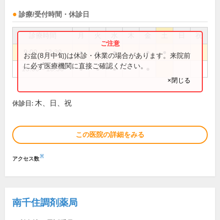
診療/受付時間・休診日
診療時間
月
火
水
木
金
土
日
祝
9:00～12:30
●
●
●
●
●
お盆(8月中旬)は休診・休業の場合があります。来院前
に必ず医療機関に直接ご確認ください。
15:00～18:30
●
●
●
●
×閉じる
木、日、祝
休診日:
この医院の詳細をみる
※
アクセス数
南千住調剤薬局