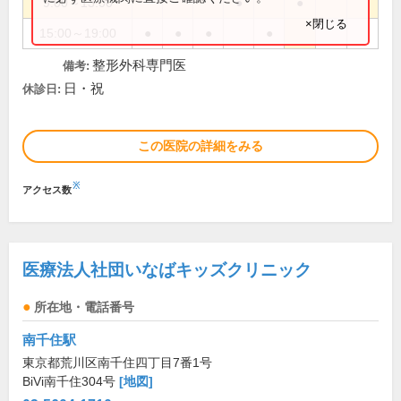
9:00～13:00
●
●
×閉じる
15:00～19:00
●
●
●
●
整形外科専門医
備考:
日・祝
休診日:
この医院の詳細をみる
※
アクセス数
医療法人社団いなばキッズクリニック
所在地・電話番号
南千住駅
東京都荒川区南千住四丁目7番1号
BiVi南千住304号
[地図]