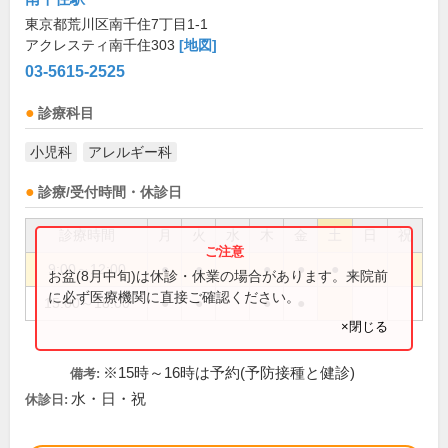
東京都荒川区南千住7丁目1-1
アクレスティ南千住303
[地図]
03-5615-2525
診療科目
小児科
アレルギー科
診療/受付時間・休診日
診療時間
月
火
水
木
金
土
日
祝
9:00～12:00
●
●
●
●
●
お盆(8月中旬)は休診・休業の場合があります。来院前
に必ず医療機関に直接ご確認ください。
15:00～18:00
●
●
●
●
×閉じる
※15時～16時は予約(予防接種と健診)
備考:
水・日・祝
休診日: