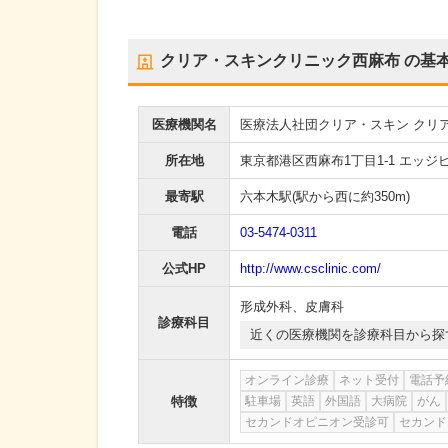
クリア・スキンクリニック西麻布
の基
医療機関名
医療法人社団クリア・スキン クリ
所在地
東京都港区西麻布1丁目1-1 エッジ
最寄駅
六本木駅
(駅から
西に約350m
)
電話
03-5474-0311
公式HP
http://www.csclinic.com/
形成外科
、
皮膚科
診療科目
近くの医療機関を診療科目から探
オンライン診療
ネット受付
電話予
特徴
駐車場
英語
外国語
大病院
がん
セカンドオピニオン受診可
セカンド