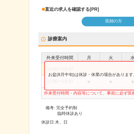
直近の求人を確認する
[PR]
医師の方
診療案内
外来受付時間
月
火
10:00
〜
18:30
お盆(8月中旬)は休診・休業の場合がありま
●
●
11:00
〜
19:30
外来受付時間・内容等について、事前に必ず医
備考:
完全予約制
臨時休診あり
休診日:
木、日