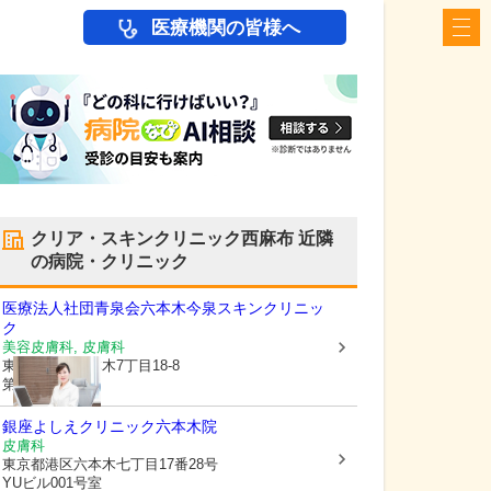
医療機関の皆様へ
クリア・スキンクリニック西麻布
近隣
の病院・クリニック
医療法人社団青泉会
六本木今泉スキンクリニッ
ク
美容皮膚科, 皮膚科
東京都港区
六本木7丁目18-8
第3大栄ビル6F
銀座よしえクリニック六本木院
皮膚科
東京都港区
六本木七丁目17番28号
YUビル001号室