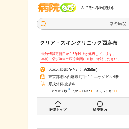
病院なび
人で選べる医院検索
クリア・スキンクリニック西麻布
最終情報更新日から5年以上が経過しています。
事前に必ず該当の医療機関に直接ご確認ください。
六本木駅
(駅から
西に約350m
)
東京都港区西麻布1丁目1-1 エッジビル4階
形成外科
皮膚科
※
--
1
11
アクセス数
7月
:
6月
:
過去12ヶ月:
医院トップ
診療案内