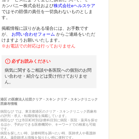
カンパニー株式会社および
株式会社eヘルスケア
ではその賠償の責任を一切負わないものとしま
す。
掲載情報に誤りがある場合には、お手数です
が、
お問い合わせフォーム
からご連絡をいただ
けますようお願いいたします。
※お電話での対応は行っておりません
必ずお読みください
病気に関するご相談や各医院への個別のお問
い合わせ・紹介などは受け付けておりませ
ん。
港区
の
医療法人社団クリア・スキン クリア・スキンクリニック
西麻布
情報
病院なび では、
東京都
港区
の
クリア・スキンクリニック西麻布
の
評判・求人・転職
情報を掲載しています。
病院なび では市区町村別/診療科目別に病院・医院・薬局を探せ
るほか、予約ができる医療機関や、キーワードでの検索も可能
です。
病院を探したい時、診療時間を調べたい時、医師求人や看護師
求人、薬剤師求人情報を知りたい時に便利です。