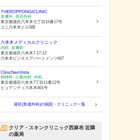
THEROPPONGICLINIC
皮膚科, 美容外科
東京都港区
六本木七丁目15番17号
ユニ六本木ビル5階
六本木メディカルクリニック
内科, 皮膚科
東京都港区
六本木7-17-12
六本木ビジネスアパートメンツ607
ClinicNeoVista
精神科, 心療内科, 内科, ...
東京都港区
六本木7丁目11番12号
ピュアシティ六本木401号
港区(形成外科)の病院・クリニック一覧
クリア・スキンクリニック西麻布
近隣
の薬局