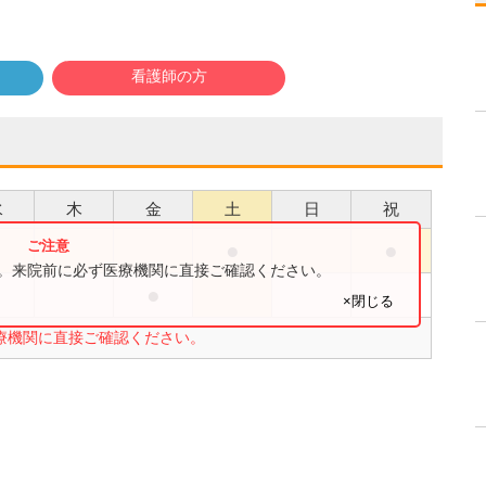
看護師の方
水
木
金
土
日
祝
●
●
す。来院前に必ず医療機関に直接ご確認ください。
●
●
×閉じる
療機関に直接ご確認ください。