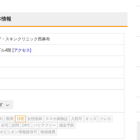
本情報
ア・スキンクリニック西麻布
ビル4階
[アクセス]
す
約
夜間
日祝
女性医師
スマホ保険証
入院可
キッズ
クレカ
在宅
訪問
DPC
バリアフリー
感染予防
オピニオン情報提供可
地域連携