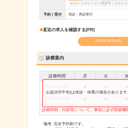
セカンドオピニオン受診可
セカンド
予約 / 受付
初診・再診受付
直近の求人を確認する
[PR]
PT/OT/STの方
診療案内
診療時間
月
火
●
●
9:00
〜
12:00
お盆(8月中旬)は休診・休業の場合がありま
●
●
15:00
〜
17:00
診療時間・内容等について、事前に必ず医療機
備考:
完全予約制です。