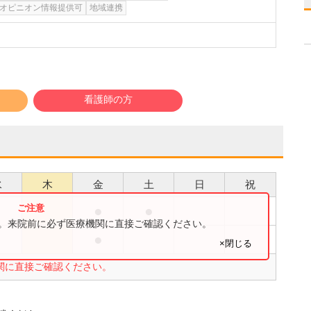
オピニオン情報提供可
地域連携
看護師の方
水
木
金
土
日
祝
●
●
●
す。来院前に必ず医療機関に直接ご確認ください。
●
●
×閉じる
関に直接ご確認ください。