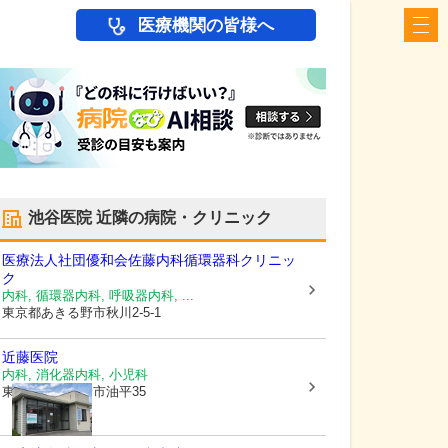
医療機関の皆様へ
池谷医院
近隣の病院・クリニック
医療法人社団優和会
佐藤内科循環器科クリニッ
ク
内科, 循環器内科, 呼吸器内科, ...
東京都あきる野市
秋川2-5-1
近藤医院
内科, 消化器内科, 小児科
東京都あきる野市
油平35