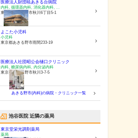
医療法人財団暁
あきる台病院
内科, 循環器内科, 消化器内科, ...
東京都あきる野市
秋川6丁目5-1
よこた小児科
小児科
東京都あきる野市
雨間233-19
医療法人社団昭公会
樋口クリニック
内科, 糖尿病内科, 内分泌内科
東京都あきる野市
秋川3-7-5
あきる野市(内科)の病院・クリニック一覧
池谷医院
近隣の薬局
東京堂栄光調剤薬局
薬局