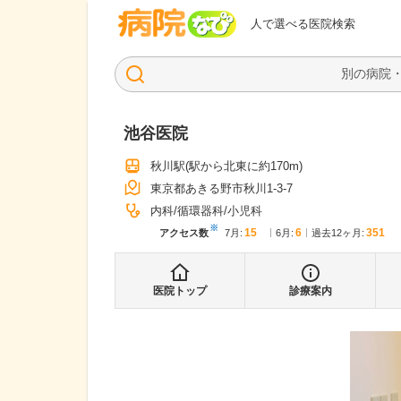
病院なび
人で選べる医院検索
池谷医院
秋川駅
(駅から
北東に約170m
)
東京都あきる野市秋川1-3-7
内科
循環器科
小児科
※
15
6
351
アクセス数
7月
:
6月
:
過去12ヶ月:
医院トップ
診療案内