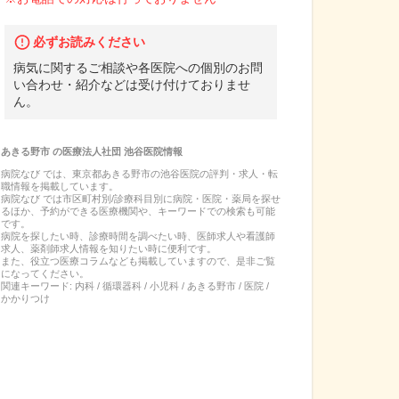
必ずお読みください
病気に関するご相談や各医院への個別のお問
い合わせ・紹介などは受け付けておりませ
ん。
あきる野市
の
医療法人社団 池谷医院
情報
病院なび では、
東京都
あきる野市
の
池谷医院
の
評判・求人・転
職
情報を掲載しています。
病院なび では市区町村別/診療科目別に病院・医院・薬局を探せ
るほか、予約ができる医療機関や、キーワードでの検索も可能
です。
病院を探したい時、診療時間を調べたい時、医師求人や看護師
求人、薬剤師求人情報を知りたい時に便利です。
また、役立つ医療コラムなども掲載していますので、是非ご覧
になってください。
関連キーワード:
内科 / 循環器科 / 小児科 / あきる野市 / 医院 /
かかりつけ