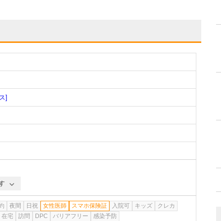
ス]
す
約
夜間
日祝
女性医師
スマホ保険証
入院可
キッズ
クレカ
在宅
訪問
DPC
バリアフリー
感染予防