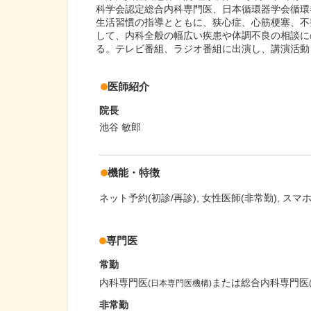
科学会認定総合内科専門医、日本循環器学会循環
生活習慣の指導とともに、狭心症、心筋梗塞、不
して、内科全般の幅広い疾患や体調不良の相談に
る。テレビ番組、ラジオ番組に出演し、講演活動
医師紹介
院長
池谷 敏郎
機能・特徴
ネット予約(初診/再診)
女性医師(非常勤)
スマ
専門医
常勤
内科専門医
または総合内科専門医
(日本専門医機構)
非常勤