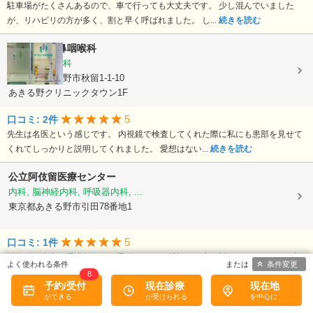
駐車場がたくさんあるので、車で行っても大丈夫です。 少し混んでいました
が、リハビリの方が多く、割と早く呼ばれました。 し...
続きを読む
まつもと耳鼻咽喉科
耳鼻いんこう科
東京都あきる野市秋留1-1-10
あきる野クリニックタウン1F
5
口コミ: 2件
先生は名医という感じです。 内視鏡で検査してくれた際に私にも患部を見せて
くれてしっかりと説明してくれました。 愛想はない...
続きを読む
公立阿伎留医療センター
内科, 脳神経内科, 呼吸器内科, ...
東京都あきる野市引田78番地1
5
口コミ: 1件
耳鼻科の先生・看護師さん・受付 みなさん親切で丁寧に対処してくださり、初
条件変更
めての症状で不安な私でしたが安心して帰ってきまし...
続きを読む
8
予約/受付
現在診療
現在地