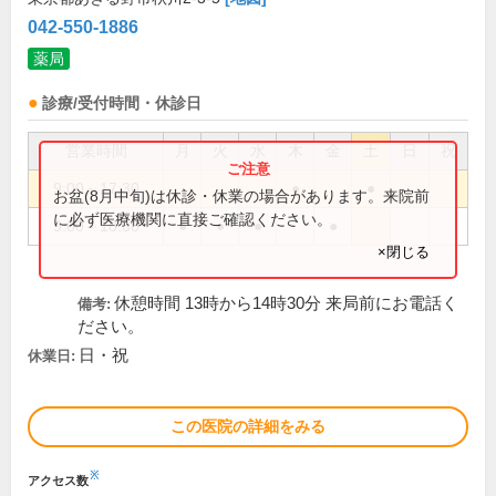
042-550-1886
薬局
診療/受付時間・休診日
営業時間
月
火
水
木
金
土
日
祝
9:00～17:30
●
●
お盆(8月中旬)は休診・休業の場合があります。来院前
に必ず医療機関に直接ご確認ください。
9:00～18:30
●
●
●
●
×閉じる
休憩時間 13時から14時30分 来局前にお電話く
備考:
ださい。
日・祝
休業日:
この医院の詳細をみる
※
アクセス数