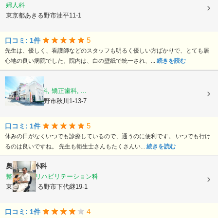
婦人科
東京都あきる野市油平11-1
5
口コミ: 1件
先生は、優しく、看護師などのスタッフも明るく優しい方ばかりで、とても居
心地の良い病院でした。院内は、白の壁紙で統一され、...
続きを読む
きらら歯科
歯科, 小児歯科, 矯正歯科, ...
東京都あきる野市秋川1-13-7
5
口コミ: 1件
休みの日がなくいつでも診療しているので、通うのに便利です。 いつでも行け
るのは良いですね。 先生も衛生士さんもたくさんい...
続きを読む
奥村整形外科
整形外科, リハビリテーション科
東京都あきる野市下代継19-1
4
口コミ: 1件