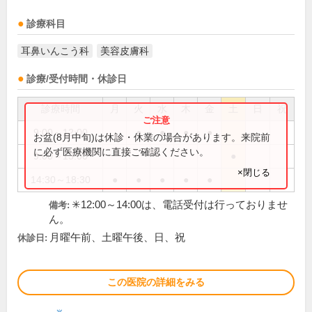
診療科目
耳鼻いんこう科
美容皮膚科
診療/受付時間・休診日
診療時間
月
火
水
木
金
土
日
祝
9:00～12:00
●
●
●
●
お盆(8月中旬)は休診・休業の場合があります。来院前
に必ず医療機関に直接ご確認ください。
9:00～13:00
●
×閉じる
14:30～18:30
●
●
●
●
●
✳︎12:00～14:00は、電話受付は行っておりませ
備考:
ん。
月曜午前、土曜午後、日、祝
休診日:
この医院の詳細をみる