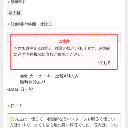
診療科目
婦人科
診療/受付時間・休診日
外来受付時間
月
火
水
木
金
土
日
祝
9:00～12:00
●
●
●
●
●
●
お盆(8月中旬)は休診・休業の場合があります。来院前
に必ず医療機関に直接ご確認ください。
15:00～18:00
●
●
×閉じる
火・水・木・土曜AMのみ
備考:
臨時休診あり
日・祝
休診日:
口コミ
先生は、優しく、看護師などのスタッフも明るく優しい
方ばかりで、とても居心地の良い病院でした。院内は、白の