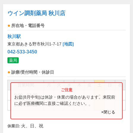
ウイン調剤薬局 秋川店
所在地・電話番号
秋川駅
東京都あきる野市秋川1-7-17
[地図]
042-533-3450
薬局
診療/受付時間・休診日
営業時間
月
火
水
木
金
土
日
祝
9:00～13:00
●
お盆(8月中旬)は休診・休業の場合があります。来院前
に必ず医療機関に直接ご確認ください。
9:00～18:30
●
●
●
●
×閉じる
火、日、祝
休業日: