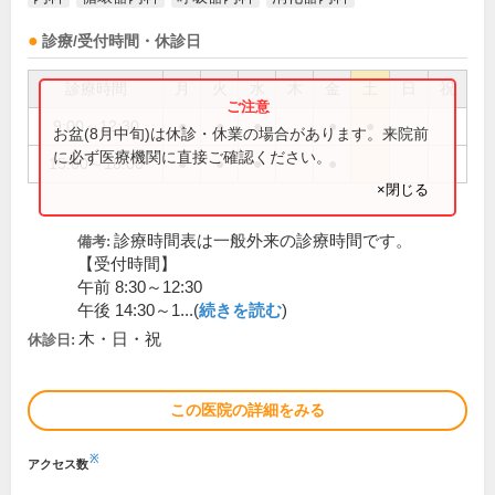
診療/受付時間・休診日
診療時間
月
火
水
木
金
土
日
祝
9:00～12:30
●
●
●
●
●
お盆(8月中旬)は休診・休業の場合があります。来院前
に必ず医療機関に直接ご確認ください。
15:00～18:00
●
●
●
●
×閉じる
診療時間表は一般外来の診療時間です。
備考:
【受付時間】
午前 8:30～12:30
午後 14:30～1...(
続きを読む
)
木・日・祝
休診日:
この医院の詳細をみる
※
アクセス数