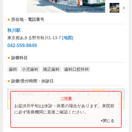
所在地・電話番号
秋川駅
東京都あきる野市秋川1-13-7
[地図]
042-559-8849
診療科目
歯科
小児歯科
矯正歯科
歯科口腔外科
診療/受付時間・休診日
診療時間
月
火
水
木
金
土
日
祝
7:00～22:00
●
●
●
●
●
●
●
●
お盆(8月中旬)は休診・休業の場合があります。来院前
に必ず医療機関に直接ご確認ください。
×閉じる