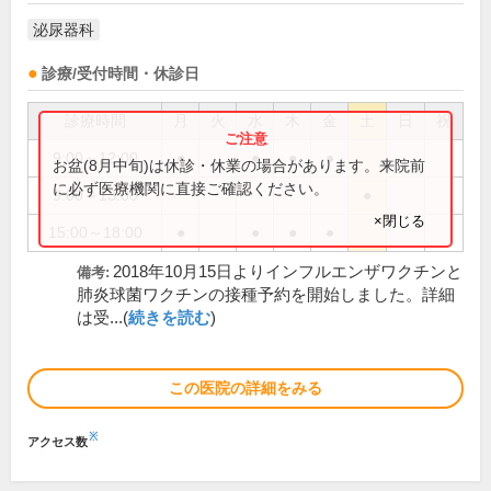
泌尿器科
診療/受付時間・休診日
診療時間
月
火
水
木
金
土
日
祝
9:00～12:00
●
●
●
●
お盆(8月中旬)は休診・休業の場合があります。来院前
に必ず医療機関に直接ご確認ください。
9:00～13:00
●
×閉じる
15:00～18:00
●
●
●
●
2018年10月15日よりインフルエンザワクチンと
備考:
肺炎球菌ワクチンの接種予約を開始しました。詳細
は受...(
続きを読む
)
この医院の詳細をみる
※
アクセス数