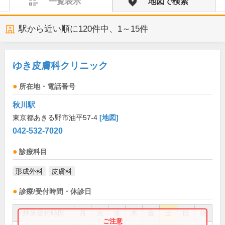
一覧表示
地図で検索
駅から近い順に
120
件中、
1～15件
ゆき皮膚科クリニック
所在地・電話番号
秋川駅
東京都あきる野市油平57-4
[地図]
042-532-7020
診療科目
形成外科
皮膚科
診療/受付時間・休診日
外来受付時間
月
火
水
木
金
土
日
祝