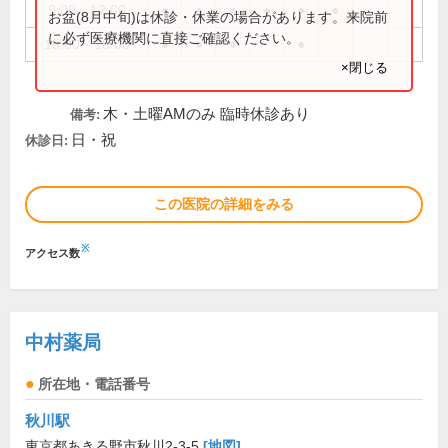
9:00～12:00
●
●
●
●
●
●
お盆(8月中旬)は休診・休業の場合があります。来院前
に必ず医療機関に直接ご確認ください。
15:00～18:00
●
●
●
●
×閉じる
木・土曜AMのみ 臨時休診あり
備考:
日・祝
休診日:
この医院の詳細をみる
※
アクセス数
中村薬局
所在地・電話番号
秋川駅
東京都あきる野市秋川2-3-5
[地図]