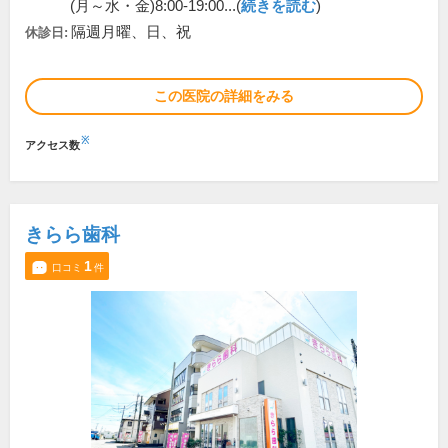
(月～水・金)8:00-19:00...(
続きを読む
)
隔週月曜、日、祝
休診日:
この医院の詳細をみる
※
アクセス数
きらら歯科
1
口コミ
件