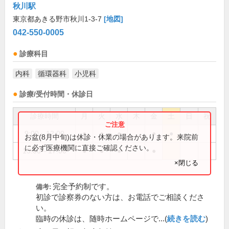
秋川駅
東京都あきる野市秋川1-3-7
[地図]
042-550-0005
診療科目
内科
循環器科
小児科
診療/受付時間・休診日
診療時間
月
火
水
木
金
土
日
祝
9:00～12:00
●
●
●
●
●
お盆(8月中旬)は休診・休業の場合があります。来院前
に必ず医療機関に直接ご確認ください。
15:00～17:00
●
●
●
●
×閉じる
完全予約制です。
備考:
初診で診察券のない方は、お電話でご相談くださ
い。
臨時の休診は、随時ホームページで...(
続きを読む
)