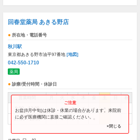
回春堂薬局 あきる野店
所在地・電話番号
秋川駅
東京都あきる野市油平97番地
[地図]
042-550-1710
薬局
診療/受付時間・休診日
営業時間
月
火
水
木
金
土
日
祝
9:00～12:00
●
●
●
●
●
●
お盆(8月中旬)は休診・休業の場合があります。来院前
に必ず医療機関に直接ご確認ください。
17:00～19:00
●
●
●
●
×閉じる