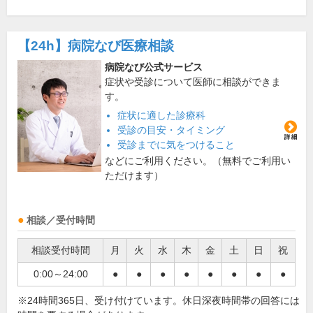
【24h】
病院なび医療相談
病院なび公式サービス
症状や受診について医師に相談ができま
す。
症状に適した診療科
受診の目安・タイミング
受診までに気をつけること
などにご利用ください。（無料でご利用い
ただけます）
相談／受付時間
相談受付時間
月
火
水
木
金
土
日
祝
0:00～24:00
●
●
●
●
●
●
●
●
※24時間365日、受け付けています。休日深夜時間帯の回答には