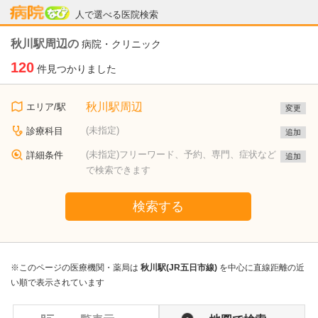
病院なび
人で選べる医院検索
秋川駅周辺の
病院・クリニック
120
件見つかりました
秋川駅周辺
エリア/駅
変更
(未指定)
診療科目
追加
(未指定)フリーワード、予約、専門、症状など
詳細条件
追加
で検索できます
検索する
※このページの医療機関・薬局は
秋川駅(JR五日市線)
を中心に直線距離の近
い順で表示されています