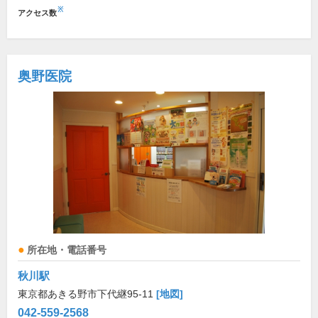
※
アクセス数
奥野医院
所在地・電話番号
秋川駅
東京都あきる野市下代継95-11
[地図]
042-559-2568