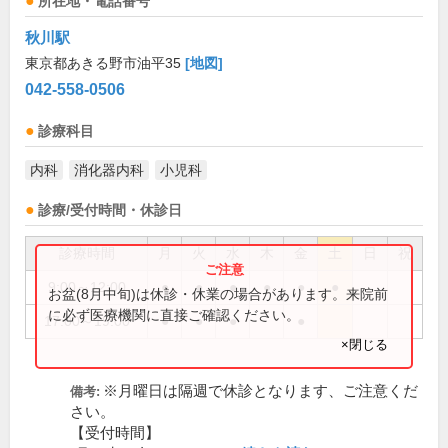
所在地・電話番号
秋川駅
東京都あきる野市油平35
[地図]
042-558-0506
診療科目
内科
消化器内科
小児科
診療/受付時間・休診日
診療時間
月
火
水
木
金
土
日
祝
9:00～12:00
●
●
●
●
●
●
お盆(8月中旬)は休診・休業の場合があります。来院前
に必ず医療機関に直接ご確認ください。
17:00～19:00
●
●
●
●
×閉じる
※月曜日は隔週で休診となります、ご注意くだ
備考:
さい。
【受付時間】