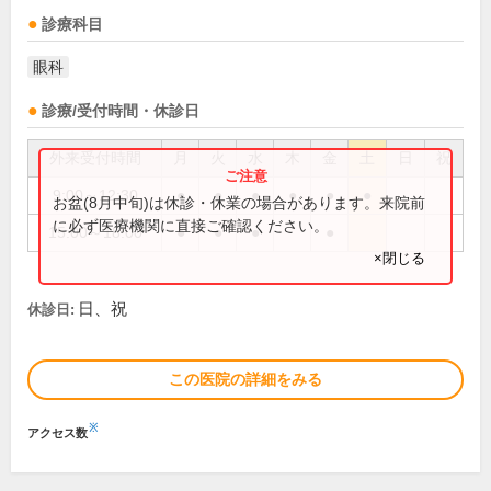
診療科目
眼科
診療/受付時間・休診日
外来受付時間
月
火
水
木
金
土
日
祝
9:00～12:30
●
●
●
●
●
●
お盆(8月中旬)は休診・休業の場合があります。来院前
に必ず医療機関に直接ご確認ください。
15:00～18:00
●
●
●
●
×閉じる
日、祝
休診日:
この医院の詳細をみる
※
アクセス数