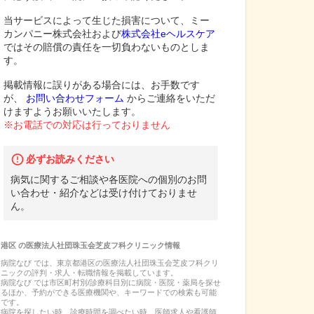
当サービスによって生じた損害について、ミー
カンパニー株式会社および
株式会社eヘルスケア
ではその賠償の責任を一切負わないものとしま
す。
掲載情報に誤りがある場合には、お手数です
が、
お問い合わせフォーム
からご連絡をいただ
けますようお願いいたします。
※お電話での対応は行っておりません
必ずお読みください
病気に関するご相談や各医院への個別のお問
い合わせ・紹介などは受け付けておりませ
ん。
港区
の
医療法人社団珠玉会芝皮フ科クリニック
情報
病院なび では、
東京都
港区
の
医療法人社団珠玉会芝皮フ科クリ
ニック
の
評判・求人・転職
情報を掲載しています。
病院なび では市区町村別/診療科目別に病院・医院・薬局を探せ
るほか、予約ができる医療機関や、キーワードでの検索も可能
です。
病院を探したい時、診療時間を調べたい時、医師求人や看護師