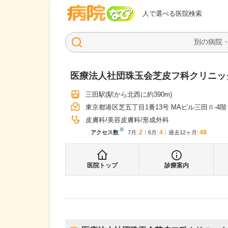
病院なび
人で選べる医院検索
医療法人社団珠玉会芝皮フ科クリニッ
三田駅
(駅から
北西に約390m
)
東京都港区芝五丁目1番13号 MAビル三田Ⅱ-4階
皮膚科
美容皮膚科
形成外科
※
2
4
48
アクセス数
7月
:
6月
:
過去12ヶ月:
医院トップ
診療案内