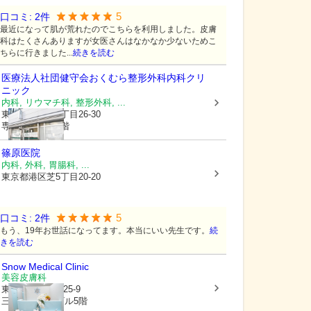
5
口コミ:
2
件
最近になって肌が荒れたのでこちらを利用しました。皮膚
科はたくさんありますが女医さんはなかなか少ないためこ
ちらに行きました...
続きを読む
医療法人社団健守会
おくむら整形外科内科クリ
ニック
内科, リウマチ科, 整形外科, ...
東京都港区
芝5丁目26-30
専売会館ビル1階
篠原医院
内科, 外科, 胃腸科, ...
東京都港区
芝5丁目20-20
5
口コミ:
2
件
もう、19年お世話になってます。本当にいい先生です。
続
きを読む
Snow Medical Clinic
美容皮膚科
東京都港区
芝5-25-9
三田スクエアビル5階