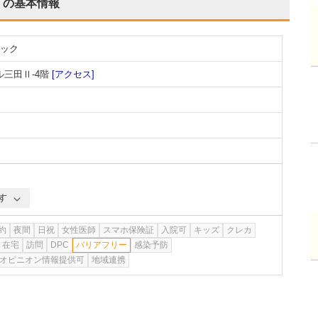
の基本情報
ック
ル三田Ⅱ-4階
[アクセス]
す
約
夜間
日祝
女性医師
スマホ保険証
入院可
キッズ
クレカ
在宅
訪問
DPC
バリアフリー
感染予防
オピニオン情報提供可
地域連携