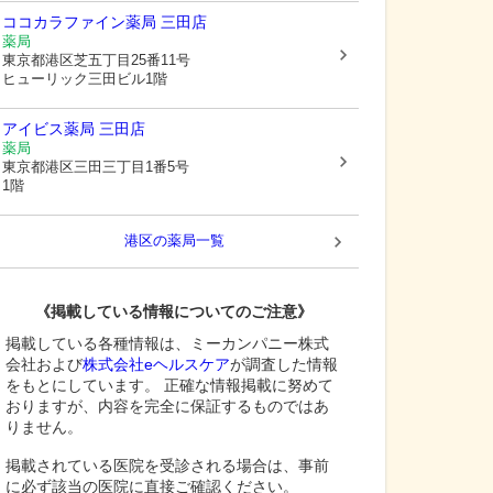
ココカラファイン薬局 三田店
薬局
東京都港区
芝五丁目25番11号
ヒューリック三田ビル1階
アイビス薬局 三田店
薬局
東京都港区
三田三丁目1番5号
1階
港区
の薬局一覧
《掲載している情報についてのご注意》
掲載している各種情報は、ミーカンパニー株式
会社および
株式会社eヘルスケア
が調査した情報
をもとにしています。 正確な情報掲載に努めて
おりますが、内容を完全に保証するものではあ
りません。
掲載されている医院を受診される場合は、事前
に必ず該当の医院に直接ご確認ください。