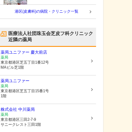
港区(皮膚科)の病院・クリニック一覧
医療法人社団珠玉会芝皮フ科クリニック
近隣の薬局
薬局ユニファー 慶大前店
薬局
東京都港区
芝五丁目1番12号
MAビル芝1階
薬局ユニファー
薬局
東京都港区
芝五丁目15番1号
1階
株式会社 中川薬局
薬局
東京都港区
三田2-7-9
サニークレスト三田1階