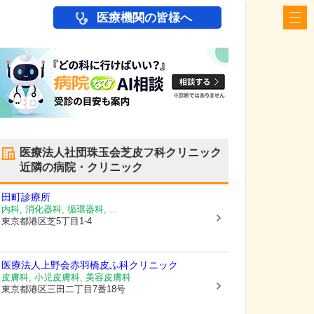
医療機関の皆様へ
医療法人社団珠玉会芝皮フ科クリニック
近隣の病院・クリニック
田町診療所
内科, 消化器科, 循環器科, ...
東京都港区
芝5丁目1-4
医療法人上野会赤羽橋皮ふ科クリニック
皮膚科, 小児皮膚科, 美容皮膚科
東京都港区
三田二丁目7番18号