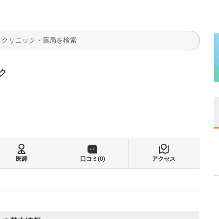
検索
ク
医師
口コミ(
0
)
アクセス