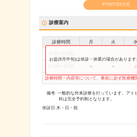
PT/OT/STの方
診療案内
診療時間
月
火
9:00
〜
13:00
お盆(8月中旬)は休診・休業の場合がありま
●
●
11:30
〜
18:30
診療時間・内容等について、事前に必ず医療機
備考:
一般的な外来診療を行っています。アト
科は完全予約制となります。
休診日:
木・日・祝