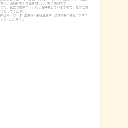
求人、薬剤師求人情報を知りたい時に便利です。
また、役立つ医療コラムなども掲載していますので、是非ご覧
になってください。
関連キーワード:
皮膚科 / 美容皮膚科 / 形成外科 / 港区 / クリニ
ック / かかりつけ