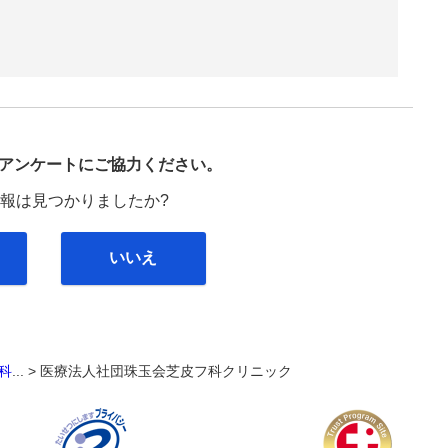
び
アンケートにご協力ください。
報は見つかりましたか?
いいえ
科
... >
医療法人社団珠玉会芝皮フ科クリニック