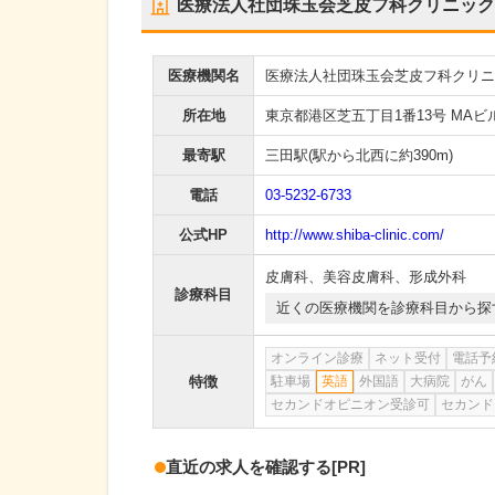
医療法人社団珠玉会芝皮フ科クリニック
医療機関名
医療法人社団珠玉会芝皮フ科クリニ
所在地
東京都港区芝五丁目1番13号 MAビ
最寄駅
三田駅
(駅から
北西に約390m
)
電話
03-5232-6733
公式HP
http://www.shiba-clinic.com/
皮膚科
、
美容皮膚科
、
形成外科
診療科目
近くの医療機関を診療科目から探
オンライン診療
ネット受付
電話予
特徴
駐車場
英語
外国語
大病院
がん
セカンドオピニオン受診可
セカンド
直近の求人を確認する
[PR]