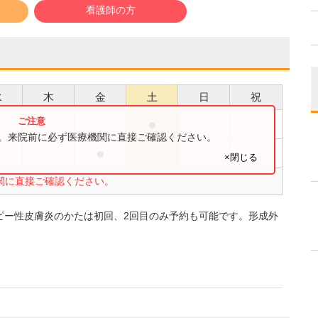
看護師の方
水
木
金
土
日
祝
●
す。来院前に必ず医療機関に直接ご確認ください。
●
●
×閉じる
関に直接ご確認ください。
ピー性皮膚炎のかたは初回、2回目のみ予約も可能です。形成外