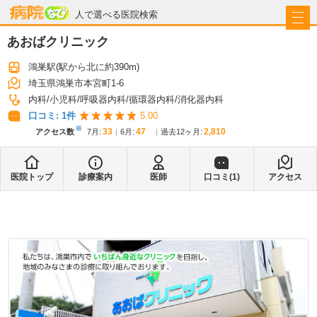
病院なび
人で選べる医院検索
あおばクリニック
鴻巣駅
(駅から
北に約390m
)
埼玉県鴻巣市本宮町1-6
内科
小児科
呼吸器内科
循環器内科
消化器内科
口コミ:
1
件
5.00
※
33
47
2,810
アクセス数
7月
:
6月
:
過去12ヶ月:
医院トップ
診療案内
医師
口コミ(
1
)
アクセス