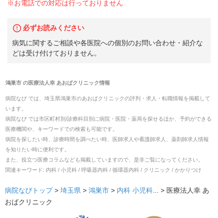
※お電話での対応は行っておりません
必ずお読みください
病気に関するご相談や各医院への個別のお問い合わせ・紹介な
どは受け付けておりません。
鴻巣市
の
医療法人幸 あおばクリニック
情報
病院なび では、
埼玉県
鴻巣市
の
あおばクリニック
の
評判・求人・転職
情報を掲載して
います。
病院なび では市区町村別/診療科目別に病院・医院・薬局を探せるほか、予約ができる
医療機関や、キーワードでの検索も可能です。
病院を探したい時、診療時間を調べたい時、医師求人や看護師求人、薬剤師求人情報
を知りたい時に便利です。
また、役立つ医療コラムなども掲載していますので、是非ご覧になってください。
関連キーワード:
内科 / 小児科 / 呼吸器内科 / 循環器内科 / クリニック / かかりつけ
病院なびトップ
>
埼玉県
>
鴻巣市
>
内科
小児科
... >
医療法人幸 あ
おばクリニック