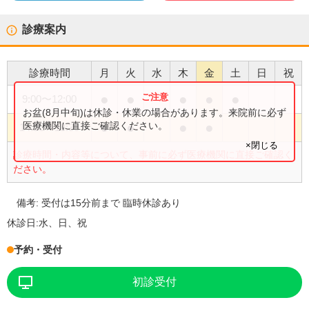
診療案内
診療時間
月
火
水
木
金
土
日
祝
●
●
●
●
●
9:00
〜
12:00
お盆(8月中旬)は休診・休業の場合があります。来院前に必ず
●
●
●
●
医療機関に直接ご確認ください。
14:30
〜
18:30
×閉じる
診療時間・内容等について、事前に必ず医療機関に直接ご確認く
ださい。
備考:
受付は15分前まで 臨時休診あり
休診日:
水、日、祝
予約・受付
初診受付