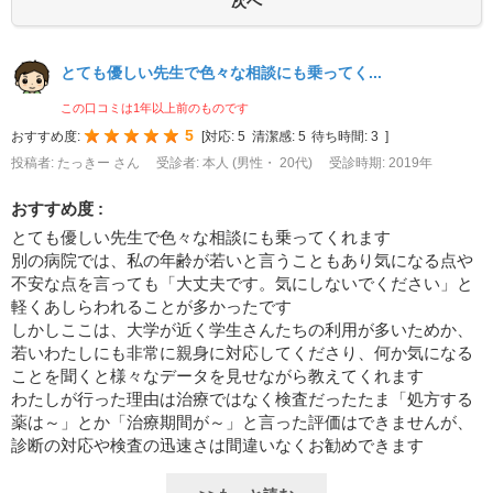
とても優しい先生で色々な相談にも乗ってく...
この口コミは1年以上前のものです
5
おすすめ度:
[
対応:
5
清潔感:
5
待ち時間:
3
]
投稿者: たっきー さん
受診者: 本人 (男性・ 20代)
受診時期: 2019年
おすすめ度 :
とても優しい先生で色々な相談にも乗ってくれます
別の病院では、私の年齢が若いと言うこともあり気になる点や
不安な点を言っても「大丈夫です。気にしないでください」と
軽くあしらわれることが多かったです
しかしここは、大学が近く学生さんたちの利用が多いためか、
若いわたしにも非常に親身に対応してくださり、何か気になる
ことを聞くと様々なデータを見せながら教えてくれます
わたしが行った理由は治療ではなく検査だったたま「処方する
薬は～」とか「治療期間が～」と言った評価はできませんが、
診断の対応や検査の迅速さは間違いなくお勧めできます