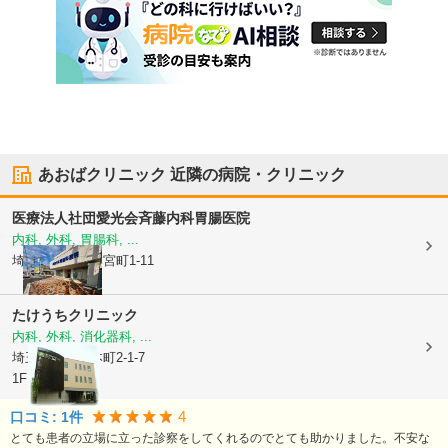
あおばクリニック
近隣の病院・クリニック
医療法人社団愛光会
斉藤内科胃腸医院
内科, 外科, 胃腸科, ...
埼玉県鴻巣市
本宮町1-11
たけうちクリニック
内科, 外科, 消化器科, ...
埼玉県鴻巣市
本町2-1-7
1F
4
口コミ:
1
件
とても患者の立場に立った診察をしてくれるのでとても助かりました。不安な