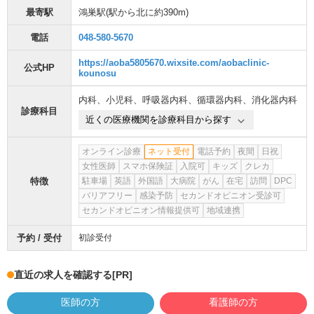
最寄駅
鴻巣駅
(駅から
北に約390m
)
電話
048-580-5670
https://aoba5805670.wixsite.com/aobaclinic-
公式HP
kounosu
内科
、
小児科
、
呼吸器内科
、
循環器内科
、
消化器内科
診療科目
近くの医療機関を診療科目から探す
オンライン診療
ネット受付
電話予約
夜間
日祝
女性医師
スマホ保険証
入院可
キッズ
クレカ
特徴
駐車場
英語
外国語
大病院
がん
在宅
訪問
DPC
バリアフリー
感染予防
セカンドオピニオン受診可
セカンドオピニオン情報提供可
地域連携
予約 / 受付
初診受付
直近の求人を確認する
[PR]
医師の方
看護師の方