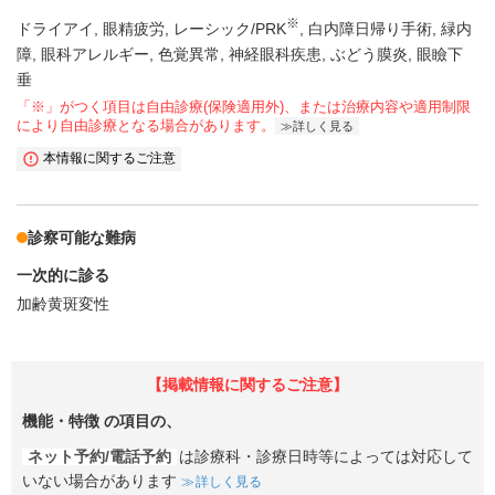
※
ドライアイ
眼精疲労
レーシック/PRK
白内障日帰り手術
緑内
障
眼科アレルギー
色覚異常
神経眼科疾患
ぶどう膜炎
眼瞼下
垂
「※」がつく項目は自由診療(保険適用外)、または治療内容や適用制限
により自由診療となる場合があります。
詳しく見る
本情報に関するご注意
診察可能な難病
一次的に診る
加齢黄斑変性
【掲載情報に関するご注意】
機能・特徴
の項目の、
ネット予約/電話予約
は診療科・診療日時等によっては対応して
いない場合があります
詳しく見る