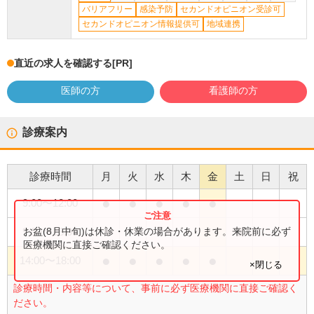
バリアフリー
感染予防
セカンドオピニオン受診可
セカンドオピニオン情報提供可
地域連携
直近の求人を確認する
[PR]
医師の方
看護師の方
診療案内
診療時間
月
火
水
木
金
土
日
祝
●
●
●
●
●
9:00
〜
12:00
●
お盆(8月中旬)は休診・休業の場合があります。来院前に必ず
9:00
〜
13:00
医療機関に直接ご確認ください。
●
●
●
●
●
14:00
〜
18:00
×閉じる
診療時間・内容等について、事前に必ず医療機関に直接ご確認く
ださい。