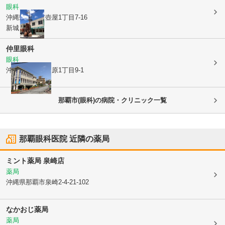
眼科
沖縄県那覇市
壺屋1丁目7-16
新城ビル1F
仲里眼科
眼科
沖縄県那覇市
田原1丁目9-1
那覇市(眼科)の病院・クリニック一覧
那覇眼科医院
近隣の薬局
ミント薬局 泉崎店
薬局
沖縄県那覇市
泉崎2-4-21-102
なかおじ薬局
薬局