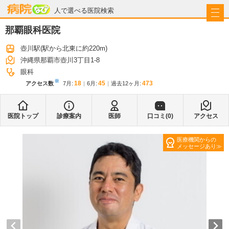
病院なび
人で選べる医院検索
那覇眼科医院
壺川駅
(駅から
北東に約220m
)
沖縄県那覇市壺川3丁目1-8
眼科
※
18
45
473
アクセス数
7月
:
6月
:
過去12ヶ月:
医院トップ
診療案内
医師
口コミ(
0
)
アクセス
医療機関からの
メッセージあり