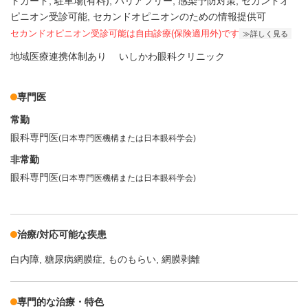
トカード
駐車場(有料)
バリアフリー
感染予防対策
セカンドオ
ピニオン受診可能
セカンドオピニオンのための情報提供可
セカンドオピニオン受診可能
は自由診療(保険適用外)です
詳しく見る
地域医療連携体制あり
いしかわ眼科クリニック
専門医
常勤
眼科専門医
(日本専門医機構または日本眼科学会)
非常勤
眼科専門医
(日本専門医機構または日本眼科学会)
治療/対応可能な疾患
白内障
糖尿病網膜症
ものもらい
網膜剥離
専門的な治療・特色