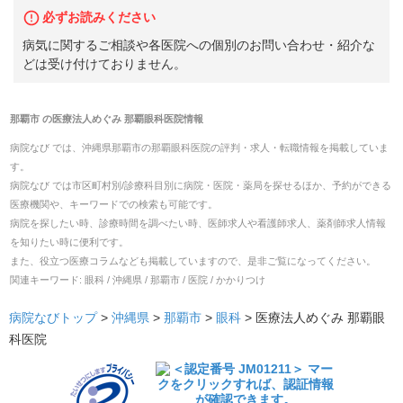
必ずお読みください
病気に関するご相談や各医院への個別のお問い合わせ・紹介な
どは受け付けておりません。
那覇市
の
医療法人めぐみ 那覇眼科医院
情報
病院なび では、
沖縄県
那覇市
の
那覇眼科医院
の
評判・求人・転職
情報を掲載していま
す。
病院なび では市区町村別/診療科目別に病院・医院・薬局を探せるほか、予約ができる
医療機関や、キーワードでの検索も可能です。
病院を探したい時、診療時間を調べたい時、医師求人や看護師求人、薬剤師求人情報
を知りたい時に便利です。
また、役立つ医療コラムなども掲載していますので、是非ご覧になってください。
関連キーワード:
眼科 / 沖縄県 / 那覇市 / 医院 / かかりつけ
病院なびトップ
>
沖縄県
>
那覇市
>
眼科
>
医療法人めぐみ 那覇眼
科医院