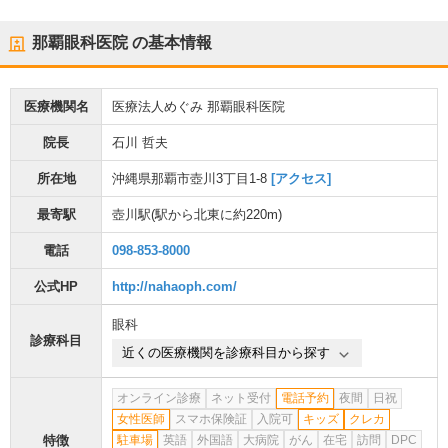
那覇眼科医院
の基本情報
医療機関名
医療法人めぐみ 那覇眼科医院
院長
石川 哲夫
所在地
沖縄県那覇市壺川3丁目1-8
[アクセス]
最寄駅
壺川駅
(駅から
北東に約220m
)
電話
098-853-8000
公式HP
http://nahaoph.com/
眼科
診療科目
近くの医療機関を診療科目から探す
オンライン診療
ネット受付
電話予約
夜間
日祝
女性医師
スマホ保険証
入院可
キッズ
クレカ
特徴
駐車場
英語
外国語
大病院
がん
在宅
訪問
DPC