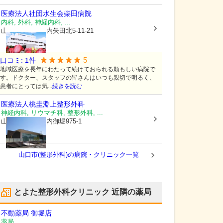
医療法人社団水生会
柴田病院
内科, 外科, 神経内科, ...
山口県山口市
大内矢田北5-11-21
5
口コミ:
1
件
地域医療を長年にわたって続けておられる頼もしい病院で
す。ドクター、スタッフの皆さんはいつも親切で明るく、
患者にとっては気...
続きを読む
医療法人桃圭
淵上整形外科
神経内科, リウマチ科, 整形外科, ...
山口県山口市
大内御堀975-1
山口市(整形外科)の病院・クリニック一覧
とよた整形外科クリニック
近隣の薬局
不動薬局 御堀店
薬局