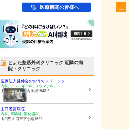
医療機関の皆様へ
とよた整形外科クリニック
近隣の病
院・クリニック
医療法人健伸会
おおうちクリニック
内科, アレルギー科, リウマチ科, ...
山口県山口市
大内御堀1943-2
山口若宮病院
内科, 胃腸科, 消化器科, ...
山口県山口市
下小鯖1522