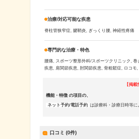
治療/対応可能な疾患
脊柱管狭窄症
腱鞘炎
ぎっくり腰
神経性疼痛
専門的な治療・特色
腰痛
スポーツ整形外科/スポーツクリニック
巻
疾患
肩関節疾患
肘関節疾患
骨粗鬆症
ロコモ
【掲載
機能・特徴
の項目の、
ネット予約/電話予約
は診療科・診療日時等に
口コミ (0件)