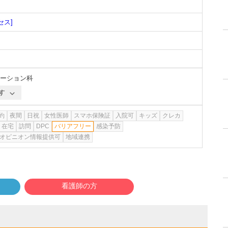
セス]
ーション科
す
約
夜間
日祝
女性医師
スマホ保険証
入院可
キッズ
クレカ
在宅
訪問
DPC
バリアフリー
感染予防
オピニオン情報提供可
地域連携
看護師の方