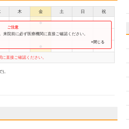
水
木
金
土
日
祝
●
●
●
●
す。来院前に必ず医療機関に直接ご確認ください。
×閉じる
●
●
関に直接ご確認ください。
で)。