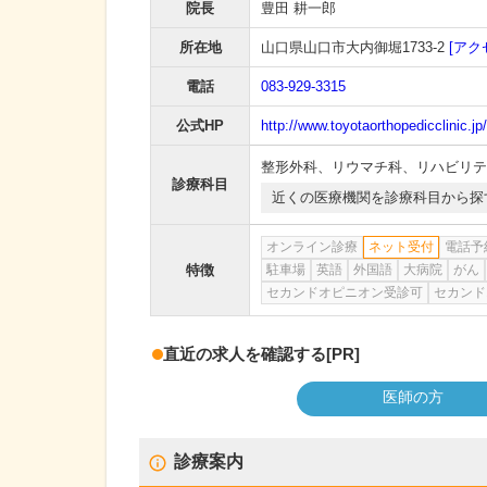
院長
豊田 耕一郎
所在地
山口県山口市大内御堀1733-2
[アク
電話
083-929-3315
公式HP
http://www.toyotaorthopedicclinic.jp/
整形外科
、
リウマチ科
、
リハビリテ
診療科目
近くの医療機関を診療科目から探
オンライン診療
ネット受付
電話予
特徴
駐車場
英語
外国語
大病院
がん
セカンドオピニオン受診可
セカンド
直近の求人を確認する
[PR]
医師の方
診療案内