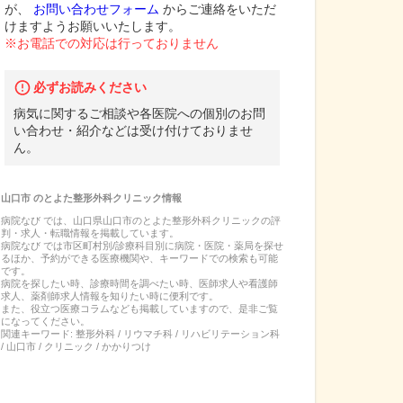
が、
お問い合わせフォーム
からご連絡をいただ
けますようお願いいたします。
※お電話での対応は行っておりません
必ずお読みください
病気に関するご相談や各医院への個別のお問
い合わせ・紹介などは受け付けておりませ
ん。
山口市
の
とよた整形外科クリニック
情報
病院なび では、
山口県
山口市
の
とよた整形外科クリニック
の
評
判・求人・転職
情報を掲載しています。
病院なび では市区町村別/診療科目別に病院・医院・薬局を探せ
るほか、予約ができる医療機関や、キーワードでの検索も可能
です。
病院を探したい時、診療時間を調べたい時、医師求人や看護師
求人、薬剤師求人情報を知りたい時に便利です。
また、役立つ医療コラムなども掲載していますので、是非ご覧
になってください。
関連キーワード:
整形外科 / リウマチ科 / リハビリテーション科
/ 山口市 / クリニック / かかりつけ