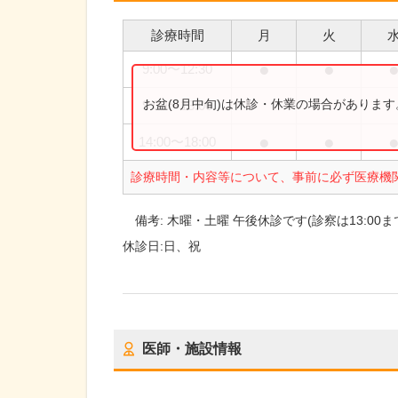
診療時間
月
火
●
●
9:00
〜
12:30
お盆(8月中旬)は休診・休業の場合がありま
9:00
〜
13:00
●
●
14:00
〜
18:00
診療時間・内容等について、事前に必ず医療機
備考:
木曜・土曜 午後休診です(診察は13:00ま
休診日:
日、祝
医師・施設情報