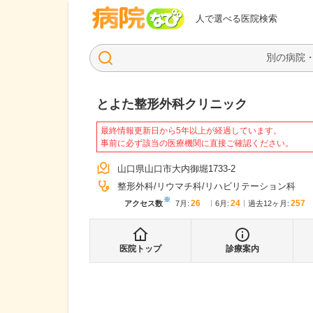
病院なび
人で選べる医院検索
とよた整形外科クリニック
最終情報更新日から5年以上が経過しています。
事前に必ず該当の医療機関に直接ご確認ください。
山口県山口市大内御堀1733-2
整形外科
リウマチ科
リハビリテーション科
※
26
24
257
アクセス数
7月
:
6月
:
過去12ヶ月:
医院トップ
診療案内