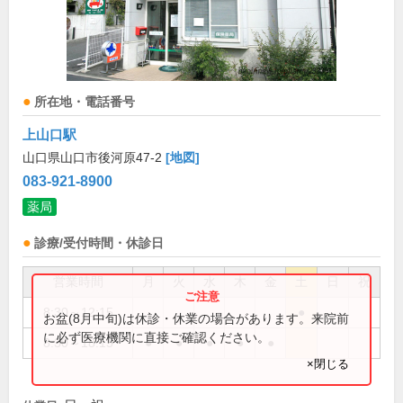
所在地・電話番号
上山口駅
山口県山口市後河原47-2
[地図]
083-921-8900
薬局
診療/受付時間・休診日
営業時間
月
火
水
木
金
土
日
祝
8:30～12:15
●
お盆(8月中旬)は休診・休業の場合があります。来院前
に必ず医療機関に直接ご確認ください。
8:30～18:15
●
●
●
●
●
×閉じる