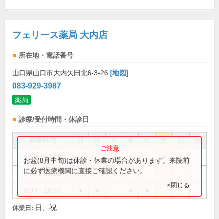
フェリース薬局 大内店
所在地・電話番号
山口県山口市大内矢田北6-3-26
[地図]
083-929-3987
薬局
診療/受付時間・休診日
営業時間
月
火
水
木
金
土
日
祝
9:00～13:00
●
お盆(8月中旬)は休診・休業の場合があります。来院前
に必ず医療機関に直接ご確認ください。
9:00～17:00
●
×閉じる
9:00～18:00
●
●
●
●
日、祝
休業日: