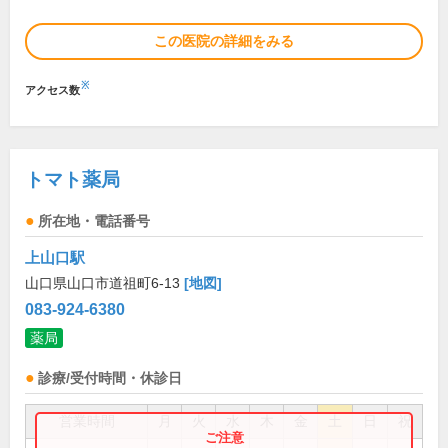
この医院の詳細をみる
※
アクセス数
トマト薬局
所在地・電話番号
上山口駅
山口県山口市道祖町6-13
[地図]
083-924-6380
薬局
診療/受付時間・休診日
営業時間
月
火
水
木
金
土
日
祝