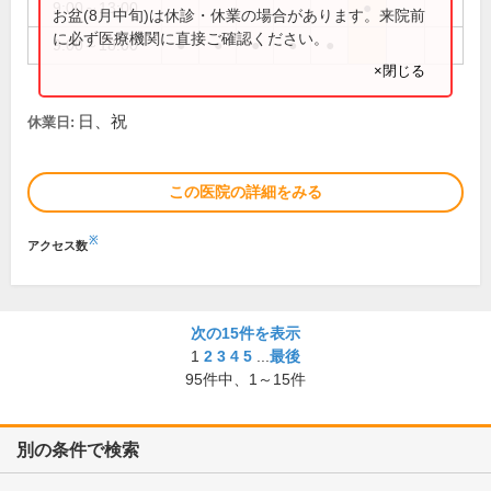
9:00～13:00
●
お盆(8月中旬)は休診・休業の場合があります。来院前
に必ず医療機関に直接ご確認ください。
9:00～18:00
●
●
●
●
●
×閉じる
日、祝
休業日:
この医院の詳細をみる
※
アクセス数
次の15件を表示
1
2
3
4
5
...
最後
95
件中、
1～15件
別の条件で検索