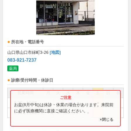
所在地・電話番号
山口県山口市緑町3-26
[地図]
083-921-7237
薬局
診療/受付時間・休診日
営業時間
月
火
水
木
金
土
日
祝
8:30～12:30
●
●
お盆(8月中旬)は休診・休業の場合があります。来院前
に必ず医療機関に直接ご確認ください。
8:30～18:00
●
●
●
●
×閉じる