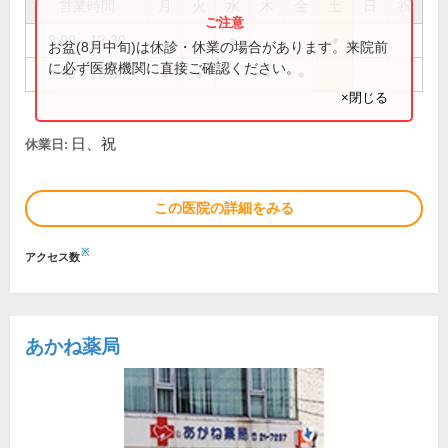
営業時間
月
火
水
木
金
土
日
祝
9:00～12:30
●
●
お盆(8月中旬)は休診・休業の場合があります。来院前
に必ず医療機関に直接ご確認ください。
9:00～18:30
●
●
●
●
×閉じる
日、祝
休業日:
この医院の詳細をみる
※
アクセス数
あかね薬局