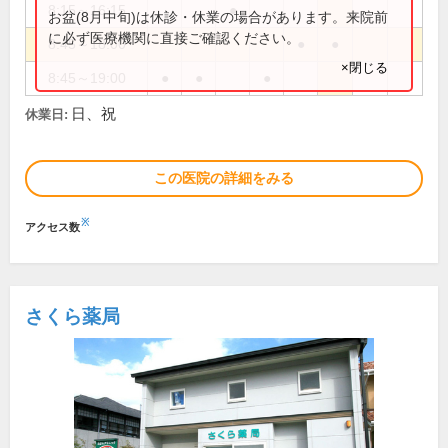
8:15～16:15
●
お盆(8月中旬)は休診・休業の場合があります。来院前
に必ず医療機関に直接ご確認ください。
8:45～18:00
●
●
×閉じる
8:45～19:00
●
●
●
日、祝
休業日:
この医院の詳細をみる
※
アクセス数
さくら薬局