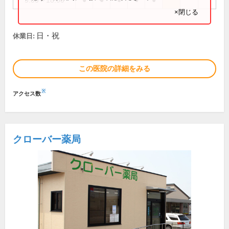
9:00～18:00
●
●
●
●
●
×閉じる
日・祝
休業日:
この医院の詳細をみる
※
アクセス数
クローバー薬局