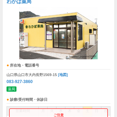
わかば薬局
所在地・電話番号
山口県山口市大内長野1569-15
[地図]
083-927-3860
薬局
診療/受付時間・休診日
営業時間
月
火
水
木
金
土
日
祝