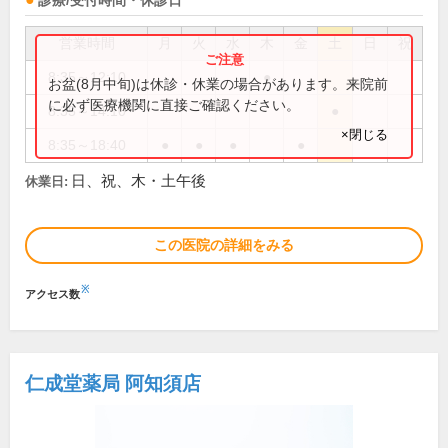
診療/受付時間・休診日
営業時間
月
火
水
木
金
土
日
祝
8:35～12:10
●
お盆(8月中旬)は休診・休業の場合があります。来院前
に必ず医療機関に直接ご確認ください。
8:35～14:10
●
×閉じる
8:35～18:40
●
●
●
●
日、祝、木・土午後
休業日:
この医院の詳細をみる
※
アクセス数
仁成堂薬局 阿知須店