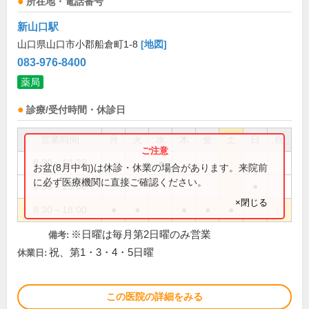
所在地・電話番号
新山口駅
山口県山口市小郡船倉町1-8
[地図]
083-976-8400
薬局
診療/受付時間・休診日
営業時間
月
火
水
木
金
土
日
祝
8:30～12:30
●
お盆(8月中旬)は休診・休業の場合があります。来院前
に必ず医療機関に直接ご確認ください。
8:30～13:00
●
×閉じる
8:30～18:00
●
●
●
●
●
※日曜は毎月第2日曜のみ営業
備考:
祝、第1・3・4・5日曜
休業日:
この医院の詳細をみる