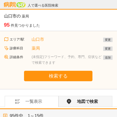
病院なび
人で選べる医院検索
山口市の
薬局
95
件見つかりました
山口市
エリア/駅
変更
薬局
診療科目
変更
(未指定)フリーワード、予約、専門、症状など
詳細条件
追加
で検索できます
検索する
一覧表示
地図で検索
95
件中、
1～15件