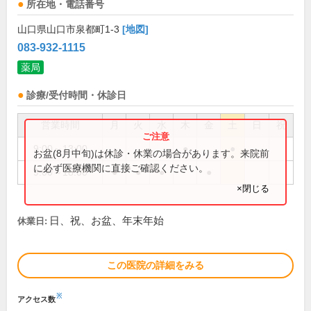
所在地・電話番号
山口県山口市泉都町1-3
[地図]
083-932-1115
薬局
診療/受付時間・休診日
営業時間
月
火
水
木
金
土
日
祝
9:00～13:00
●
●
お盆(8月中旬)は休診・休業の場合があります。来院前
に必ず医療機関に直接ご確認ください。
9:00～18:00
●
●
●
●
×閉じる
日、祝、お盆、年末年始
休業日:
この医院の詳細をみる
※
アクセス数