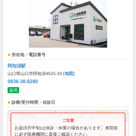
所在地・電話番号
阿知須駅
山口県山口市阿知須4515-10
[地図]
0836-38-8280
薬局
診療/受付時間・休診日
営業時間
月
火
水
木
金
土
日
祝
9:00～13:00
●
お盆(8月中旬)は休診・休業の場合があります。来院前
に必ず医療機関に直接ご確認ください。