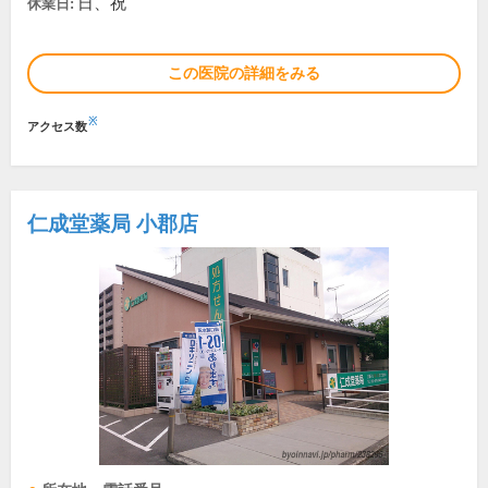
日、祝
休業日:
この医院の詳細をみる
※
アクセス数
仁成堂薬局 小郡店