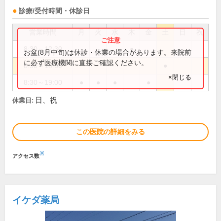
診療/受付時間・休診日
営業時間
月
火
水
木
金
土
日
祝
8:30～12:30
●
お盆(8月中旬)は休診・休業の場合があります。来院前
に必ず医療機関に直接ご確認ください。
8:30～18:30
●
×閉じる
8:30～19:00
●
●
●
●
日、祝
休業日:
この医院の詳細をみる
※
アクセス数
イケダ薬局