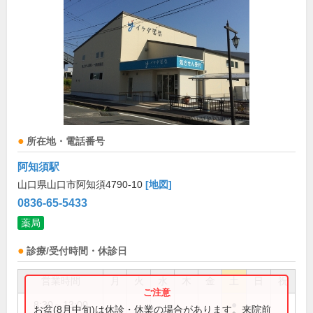
所在地・電話番号
阿知須駅
山口県山口市阿知須4790-10
[地図]
0836-65-5433
薬局
診療/受付時間・休診日
営業時間
月
火
水
木
金
土
日
祝
8:30～13:00
●
お盆(8月中旬)は休診・休業の場合があります。来院前