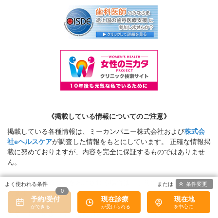
《掲載している情報についてのご注意》
掲載している各種情報は、ミーカンパニー株式会社および
株式会
社eヘルスケア
が調査した情報をもとにしています。 正確な情報掲
載に努めておりますが、内容を完全に保証するものではありませ
ん。
掲載されている薬局を来店される場合は、事前に必ず該当の薬局
条件変更
0
に直接ご確認ください。
予約/受付
現在診療
現在地
当サービスによって生じた損害について、ミーカンパニー株式会