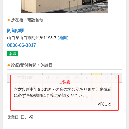
所在地・電話番号
阿知須駅
山口県山口市阿知須1198-7
[地図]
0836-66-0017
薬局
診療/受付時間・休診日
営業時間
月
火
水
木
金
土
日
祝
8:45～12:30
●
●
お盆(8月中旬)は休診・休業の場合があります。来院前
に必ず医療機関に直接ご確認ください。
8:45～18:00
●
●
●
●
×閉じる
日、祝
休業日: