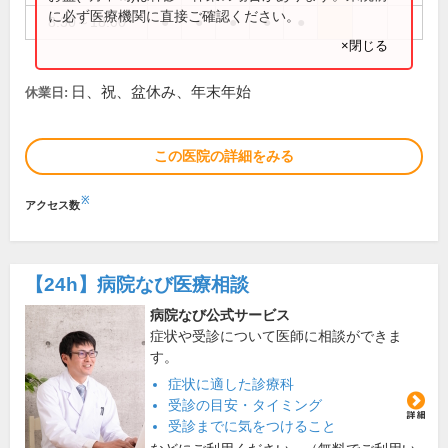
に必ず医療機関に直接ご確認ください。
8:30～18:00
●
●
●
●
●
×閉じる
日、祝、盆休み、年末年始
休業日:
この医院の詳細をみる
※
アクセス数
【24h】
病院なび医療相談
病院なび公式サービス
症状や受診について医師に相談ができま
す。
症状に適した診療科
受診の目安・タイミング
受診までに気をつけること