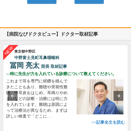
【病院なびドクタビュー】ドクター取材記事
東京都中野区
中野富士見町耳鼻咽喉科
冨岡 亮太
院長
取材記事
特に先生が力を入れている診療について教えてください。
これまで耳を専門に研鑽を積んで
きたこともあり、難聴や突発性難
聴、中耳炎をはじめ、耳鳴りやめ
まいなどの診断・治療には特に力
を入れています。難聴は原因によ
って治療法が異なるため、まずは
詳しい検査で「どこに…
>>記事全文を読む