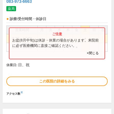
083-973-6663
薬局
診療/受付時間・休診日
営業時間
月
火
水
木
金
土
日
祝
8:30～17:00
●
お盆(8月中旬)は休診・休業の場合があります。来院前
に必ず医療機関に直接ご確認ください。
8:30～18:00
●
●
●
●
●
×閉じる
日、祝
休業日:
この医院の詳細をみる
※
アクセス数