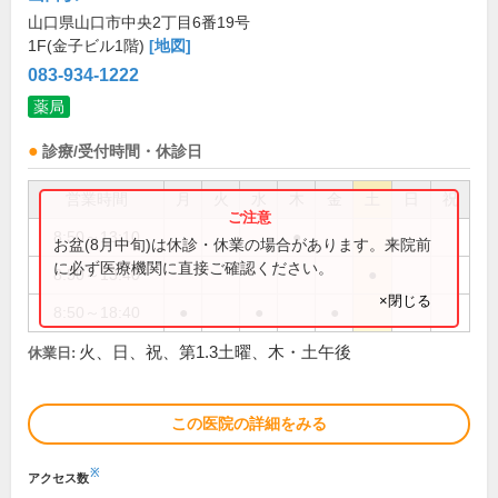
山口県山口市中央2丁目6番19号
1F(金子ビル1階)
[地図]
083-934-1222
薬局
診療/受付時間・休診日
営業時間
月
火
水
木
金
土
日
祝
8:50～13:10
●
お盆(8月中旬)は休診・休業の場合があります。来院前
に必ず医療機関に直接ご確認ください。
8:50～13:40
●
×閉じる
8:50～18:40
●
●
●
火、日、祝、第1.3土曜、木・土午後
休業日:
この医院の詳細をみる
※
アクセス数