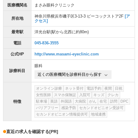
医療機関名
まさみ眼科クリニック
神奈川県横浜市磯子区3-13-3 ピーコックストア2F
[ア
所在地
クセス]
最寄駅
洋光台駅
(駅から
北西に約80m
)
電話
045-836-3555
公式HP
http://www.masami-eyeclinic.com
眼科
診療科目
近くの医療機関を診療科目から探す
オンライン診療
ネット受付
電話予約
夜間
日祝
女性医師
スマホ保険証
入院可
キッズ
クレカ
特徴
駐車場
英語
外国語
大病院
がん
在宅
訪問
DPC
バリアフリー
感染予防
セカンドオピニオン受診可
セカンドオピニオン情報提供可
地域連携
直近の求人を確認する
[PR]