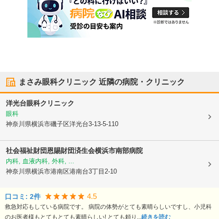
まさみ眼科クリニック
近隣の病院・クリニック
洋光台眼科クリニック
眼科
神奈川県横浜市磯子区
洋光台3-13-5-110
社会福祉財団恩賜財団
済生会横浜市南部病院
内科, 血液内科, 外科, ...
神奈川県横浜市港南区
港南台3丁目2-10
4.5
口コミ:
2
件
救急対応もしている病院です。 病院の体勢がとても素晴らしいですし、小児科
のお医者様もとてもとても素晴らしい! とても頼り...
続きを読む