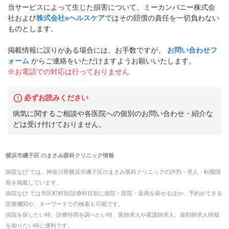
当サービスによって生じた損害について、ミーカンパニー株式会
社および
株式会社eヘルスケア
ではその賠償の責任を一切負わない
ものとします。
掲載情報に誤りがある場合には、お手数ですが、
お問い合わせフ
ォーム
からご連絡をいただけますようお願いいたします。
※お電話での対応は行っておりません
必ずお読みください
病気に関するご相談や各医院への個別のお問い合わせ・紹介な
どは受け付けておりません。
横浜市磯子区
の
まさみ眼科クリニック
情報
病院なび では、
神奈川県
横浜市磯子区
の
まさみ眼科クリニック
の
評判・求人・転職
情
報を掲載しています。
病院なび では市区町村別/診療科目別に病院・医院・薬局を探せるほか、予約ができる
医療機関や、キーワードでの検索も可能です。
病院を探したい時、診療時間を調べたい時、医師求人や看護師求人、薬剤師求人情報
を知りたい時に便利です。