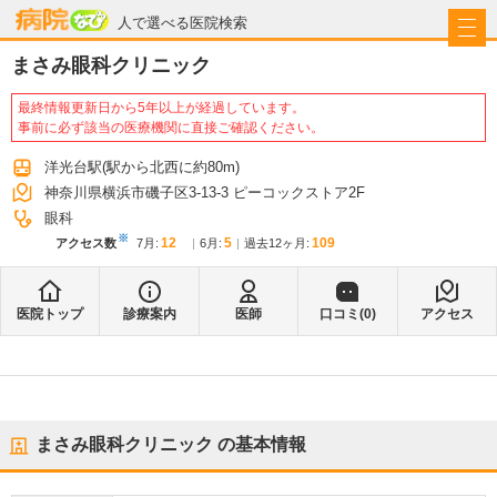
病院なび
人で選べる医院検索
まさみ眼科クリニック
最終情報更新日から5年以上が経過しています。
事前に必ず該当の医療機関に直接ご確認ください。
洋光台駅
(駅から
北西に約80m
)
神奈川県横浜市磯子区3-13-3 ピーコックストア2F
眼科
※
12
5
109
アクセス数
7月
:
6月
:
過去12ヶ月:
医院トップ
診療案内
医師
口コミ(
0
)
アクセス
まさみ眼科クリニック
の基本情報