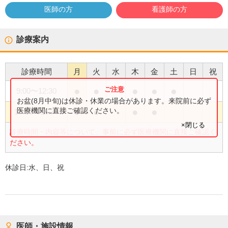
医師の方
看護師の方
診療案内
診療時間
月
火
水
木
金
土
日
祝
●
●
●
●
●
9:00
〜
12:30
お盆(8月中旬)は休診・休業の場合があります。来院前に必ず
●
●
●
●
医療機関に直接ご確認ください。
15:00
〜
18:30
×閉じる
診療時間・内容等について、事前に必ず医療機関に直接ご確認く
ださい。
休診日:
水、日、祝
医師・施設情報