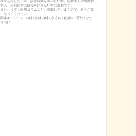
病院を探したい時、診療時間を調べたい時、医師求人や看護師
求人、薬剤師求人情報を知りたい時に便利です。
また、役立つ医療コラムなども掲載していますので、是非ご覧
になってください。
関連キーワード:
内科 / 神経内科 / 小児科 / 皮膚科 / 医院 / かか
りつけ