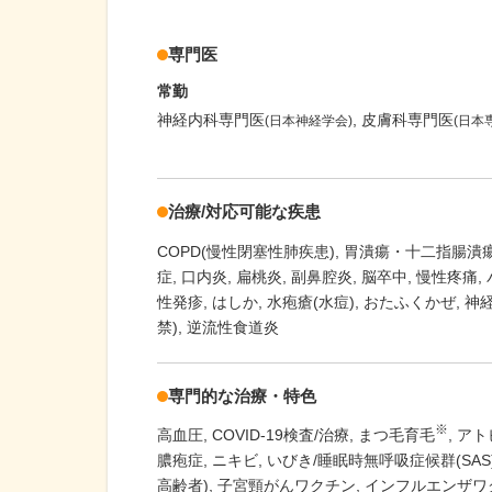
専門医
常勤
神経内科専門医
皮膚科専門医
(日本神経学会)
(日本
治療/対応可能な疾患
COPD(慢性閉塞性肺疾患)
胃潰瘍・十二指腸潰
症
口内炎
扁桃炎
副鼻腔炎
脳卒中
慢性疼痛
性発疹
はしか
水疱瘡(水痘)
おたふくかぜ
神
禁)
逆流性食道炎
専門的な治療・特色
※
高血圧
COVID-19検査/治療
まつ毛育毛
アト
膿疱症
ニキビ
いびき/睡眠時無呼吸症候群(SAS
高齢者)
子宮頸がんワクチン
インフルエンザワ