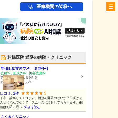
医療機関の皆様へ
村橋医院
近隣の病院・クリニック
早稲田駅前皮フ科・形成外科
皮膚科, 形成外科, 美容皮膚科
東京都新宿区
馬場下町6
ビューロタカハシ2F
5
口コミ:
2
件
丁寧に診察してくれます。新規の開院のせいか平日夜はそ
んなに混んでなくて、スムーズに診察してもらえます。(以
前は他院に通っ...
続きを読む
さくまクリニック