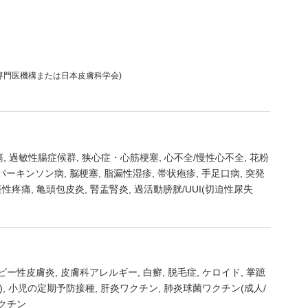
専門医機構または日本皮膚科学会)
瘍
過敏性腸症候群
狭心症・心筋梗塞
心不全/慢性心不全
花粉
パーキンソン病
脳梗塞
脂漏性湿疹
帯状疱疹
手足口病
突発
経性疼痛
亀頭包皮炎
腎盂腎炎
過活動膀胱/UUI(切迫性尿失
ピー性皮膚炎
皮膚科アレルギー
白癬
脱毛症
ケロイド
掌蹠
)
小児の定期予防接種
肝炎ワクチン
肺炎球菌ワクチン(成人/
クチン