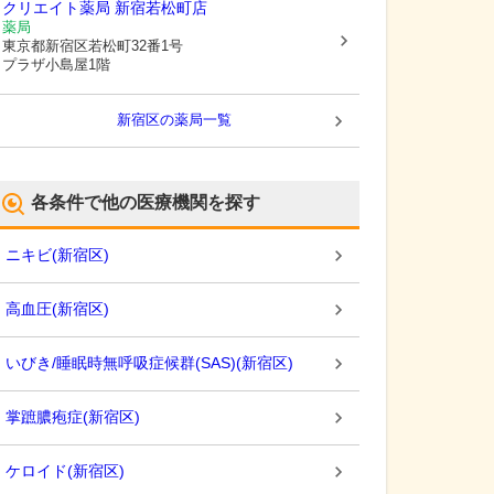
クリエイト薬局 新宿若松町店
薬局
東京都新宿区
若松町32番1号
プラザ小島屋1階
新宿区
の薬局一覧
各条件で他の医療機関を探す
ニキビ
(
新宿区
)
高血圧
(
新宿区
)
いびき/睡眠時無呼吸症候群(SAS)
(
新宿区
)
掌蹠膿疱症
(
新宿区
)
ケロイド
(
新宿区
)