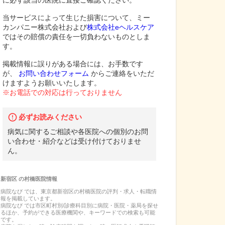
に必ず該当の医院に直接ご確認ください。
当サービスによって生じた損害について、ミー
カンパニー株式会社および
株式会社eヘルスケア
ではその賠償の責任を一切負わないものとしま
す。
掲載情報に誤りがある場合には、お手数です
が、
お問い合わせフォーム
からご連絡をいただ
けますようお願いいたします。
※お電話での対応は行っておりません
必ずお読みください
病気に関するご相談や各医院への個別のお問
い合わせ・紹介などは受け付けておりませ
ん。
新宿区
の
村橋医院
情報
病院なび では、
東京都
新宿区
の
村橋医院
の
評判・求人・転職
情
報を掲載しています。
病院なび では市区町村別/診療科目別に病院・医院・薬局を探せ
るほか、予約ができる医療機関や、キーワードでの検索も可能
です。