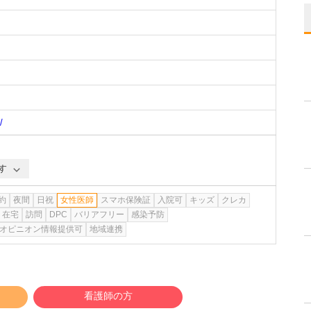
/
す
約
夜間
日祝
女性医師
スマホ保険証
入院可
キッズ
クレカ
在宅
訪問
DPC
バリアフリー
感染予防
オピニオン情報提供可
地域連携
看護師の方