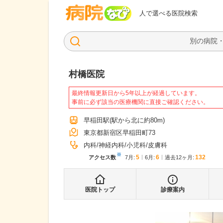
病院なび
人で選べる医院検索
村橋医院
最終情報更新日から5年以上が経過しています。
事前に必ず該当の医療機関に直接ご確認ください。
早稲田駅
(駅から
北に約80m
)
東京都新宿区早稲田町73
内科
神経内科
小児科
皮膚科
※
5
6
132
アクセス数
7月
:
6月
:
過去12ヶ月:
医院トップ
診療案内