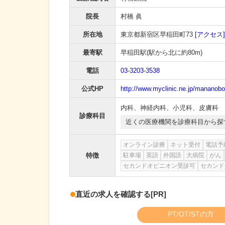
院長
村橋 眞
所在地
東京都新宿区早稲田町73
[アクセス]
最寄駅
早稲田駅
(駅から
北に約80m
)
電話
03-3203-3538
公式HP
http://www.myclinic.ne.jp/mananobo
内科
、
神経内科
、
小児科
、
皮膚科
診療科目
近くの医療機関を診療科目から探
オンライン診療
ネット受付
電話予
特徴
駐車場
英語
外国語
大病院
がん
セカンドオピニオン受診可
セカンド
直近の求人を確認する
[PR]
PT/OT/STの方