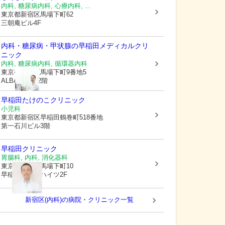
内科, 糖尿病内科, 心療内科, ...
東京都新宿区
馬場下町62
三朝庵ビル4F
内科・糖尿病・甲状腺の早稲田メディカルクリ
ニック
内科, 糖尿病内科, 循環器内科
東京都新宿区
馬場下町9番地5
ALBA早稲田2階
早稲田たけのこクリニック
小児科
東京都新宿区
早稲田鶴巻町518番地
第一石川ビル3階
早稲田クリニック
胃腸科, 内科, 消化器科
東京都新宿区
馬場下町10
早稲田レストハイツ2F
新宿区(内科)の病院・クリニック一覧