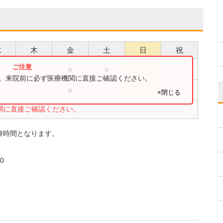
水
木
金
土
日
祝
●
●
●
す。来院前に必ず医療機関に直接ご確認ください。
●
●
×閉じる
関に直接ご確認ください。
療時間となります。
0