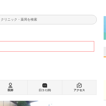
検索
医師
口コミ(
0
)
アクセス