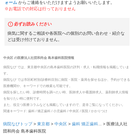
ォーム
からご連絡をいただけますようお願いいたします。
※お電話での対応は行っておりません
必ずお読みください
病気に関するご相談や各医院への個別のお問い合わせ・紹介な
どは受け付けておりません。
中央区
の
医療法人社団和尚会 島本歯科医院
情報
病院なび では、
東京都
中央区
の
島本歯科医院
の
評判・求人・転職
情報を掲載していま
す。
病院なび では市区町村別/診療科目別に病院・医院・薬局を探せるほか、予約ができる
医療機関や、キーワードでの検索も可能です。
病院を探したい時、診療時間を調べたい時、医師求人や看護師求人、薬剤師求人情報
を知りたい時に便利です。
また、役立つ医療コラムなども掲載していますので、是非ご覧になってください。
関連キーワード:
歯科 / 矯正歯科 / 小児歯科 / 中央区 / 医院 / かかりつけ
病院なびトップ
>
東京都
>
中央区
>
歯科
矯正歯科
... >
医療法人社
団和尚会 島本歯科医院