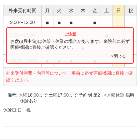
外来受付時間
月
火
水
木
金
土
日
祝
●
●
●
●
9:00
〜
13:00
●
9:00
〜
17:00
お盆(8月中旬)は休診・休業の場合があります。来院前に必ず
●
医療機関に直接ご確認ください。
9:00
〜
18:00
×閉じる
●
●
●
●
14:30
〜
19:00
外来受付時間・内容等について、事前に必ず医療機関に直接ご確
認ください。
備考:
木曜18:00まで 土曜17:00まで 予約制 第2・4木曜休診 臨時
休診あり
休診日:
日・祝