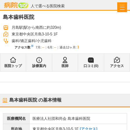
病院なび
人で選べる医院検索
島本歯科医院
月島駅
(駅から
南西に約320m
)
東京都中央区月島3-10-5 1F
歯科
矯正歯科
小児歯科
※
--
--
3
アクセス数
7月
:
6月
:
過去12ヶ月:
医院トップ
診療案内
医師
口コミ(
0
)
アクセス
島本歯科医院
の基本情報
医療機関名
医療法人社団和尚会 島本歯科医院
所在地
東京都中央区月島3-10-5 1F
[アクセス]