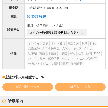
最寄駅
月島駅
(駅から
南西に約320m
)
電話
03-3533-0210
歯科
、
矯正歯科
、
小児歯科
診療科目
近くの医療機関を診療科目から探す
オンライン診療
ネット受付
電話予約
夜間
日祝
女性医師
スマホ保険証
入院可
キッズ
クレカ
特徴
駐車場
英語
外国語
大病院
がん
在宅
訪問
DPC
バリアフリー
感染予防
セカンドオピニオン受診可
セカンドオピニオン情報提供可
地域連携
直近の求人を確認する
[PR]
歯科衛生士の方
歯科助手の方
診療案内