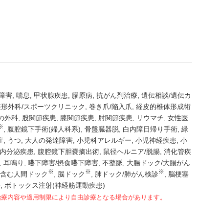
障害
喘息
甲状腺疾患
膠原病
抗がん剤治療
遺伝相談/遺伝カ
形外科/スポーツクリニック
巻き爪/陥入爪
経皮的椎体形成術
の外科
股関節疾患
膝関節疾患
肘関節疾患
リウマチ
女性医
※
腹腔鏡下手術(婦人科系)
骨盤臓器脱
白内障日帰り手術
緑
症
うつ
大人の発達障害
小児科アレルギー
小児神経疾患
小
内分泌疾患
腹腔鏡下胆嚢摘出術
鼠径ヘルニア/脱腸
消化管疾
耳鳴り
嚥下障害/摂食嚥下障害
不整脈
大腸ドック/大腸がん
※
※
※
を含む人間ドック
脳ドック
肺ドック/肺がん検診
脳梗塞
害
ボトックス注射(神経筋運動疾患)
治療内容や適用制限により自由診療となる場合があります。