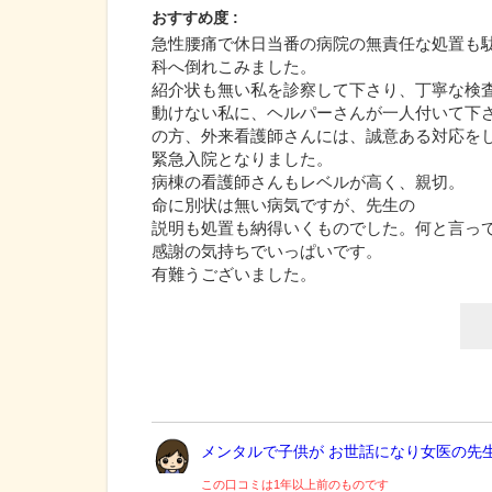
おすすめ度 :
急性腰痛で休日当番の病院の無責任な処置も
科へ倒れこみました。
紹介状も無い私を診察して下さり、丁寧な検
動けない私に、ヘルパーさんが一人付いて下
の方、外来看護師さんには、誠意ある対応を
緊急入院となりました。
病棟の看護師さんもレベルが高く、親切。
命に別状は無い病気ですが、先生の
説明も処置も納得いくものでした。何と言っ
感謝の気持ちでいっぱいです。
有難うございました。
メンタルで子供が お世話になり女医の先生.
この口コミは1年以上前のものです