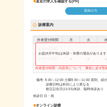
直近の求人を確認する
[PR]
医師の方
診療案内
外来受付時間
月
火
8:30
〜
11:00
お盆(8月中旬)は休診・休業の場合がありま
●
●
8:30
〜
12:00
外来受付時間・内容等について、事前に必ず医
備考:
8:30～12:00 土曜8:30～11:00 原則、
診療日時は科目により異なる
創立記念日(11/15)休診、臨時休診あり
休診日:
日・祝
オンライン診療