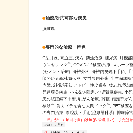
治療/対応可能な疾患
脳腫瘍
専門的な治療・特色
C型肝炎
高血圧
漢方
禁煙治療
糖尿病
肝機能
※
ウンセリング
COVID-19検査/治療
スポーツ整
(セメント治療)
脊椎外科
脊椎内視鏡下手術
手
師のいる産科/婦人科
女性専用外来
出生前診断
内障
斜視/弱視
アトピー性皮膚炎
物忘れ/認知
児循環器疾患
小児発達障害
小児腎臓疾患
小児
患の腹腔鏡下手術
乳がん治療
難聴
頭頸部がん
※
※
検診
胃カメラを含む人間ドック
PET検査
の専門治療
腹腔鏡下手術(泌尿器科系)
排尿障
「※」がつく項目は自由診療(保険適用外)、または
詳しく見る
本情報に関するご注意