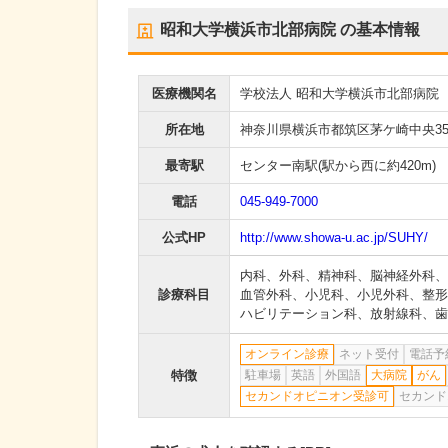
昭和大学横浜市北部病院
の基本情報
医療機関名
学校法人 昭和大学横浜市北部病院
所在地
神奈川県横浜市都筑区茅ケ崎中央35
最寄駅
センター南駅
(駅から
西に約420m
)
電話
045-949-7000
公式HP
http://www.showa-u.ac.jp/SUHY/
内科
、
外科
、
精神科
、
脳神経外科
、
診療科目
血管外科
、
小児科
、
小児外科
、
整形
ハビリテーション科
、
放射線科
、
歯
オンライン診療
ネット受付
電話予
特徴
駐車場
英語
外国語
大病院
がん
セカンドオピニオン受診可
セカンド