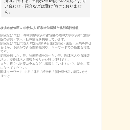
病気に関するご相談や各医院への個別のお問
い合わせ・紹介などは受け付けておりませ
ん。
横浜市都筑区
の
学校法人 昭和大学横浜市北部病院
情報
病院なび では、
神奈川県
横浜市都筑区
の
昭和大学横浜市北部病
院
の
評判・求人・転職
情報を掲載しています。
病院なび では市区町村別/診療科目別に病院・医院・薬局を探せ
るほか、予約ができる医療機関や、キーワードでの検索も可能
です。
病院を探したい時、診療時間を調べたい時、医師求人や看護師
求人、薬剤師求人情報を知りたい時に便利です。
また、役立つ医療コラムなども掲載していますので、是非ご覧
になってください。
関連キーワード:
内科 / 外科 / 精神科 / 脳神経外科 / 病院 / かか
りつけ