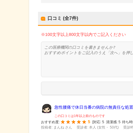
口コミ (全
7
件)
※100文字以上800文字以内でご記入ください
急性腰痛で休日当番の病院の無責任な処置も
この口コミは1年以上前のものです
5
おすすめ度:
[
対応:
5
清潔感:
5
待ち時
投稿者: まんね さん
受診者: 本人 (女性・ 50代)
受診時