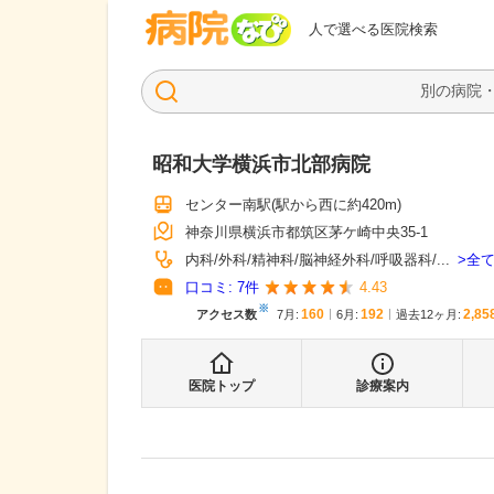
病院なび
人で選べる医院検索
昭和大学横浜市北部病院
センター南駅
(駅から
西に約420m
)
神奈川県横浜市都筑区茅ケ崎中央35-1
全
内科
外科
精神科
脳神経外科
呼吸器科
...
口コミ:
7
件
4.43
※
160
192
2,85
アクセス数
7月
:
6月
:
過去12ヶ月:
医院トップ
診療案内