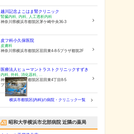
越川記念よこはま腎クリニック
腎臓内科, 内科, 人工透析内科
神奈川県横浜市都筑区
茅ケ崎中央36-3
皮フ科小久保医院
皮膚科
神奈川県横浜市都筑区
荏田東4-8-5プラザ都筑2F
医療法人
ヒューマントラストクリニックすずき
内科, 外科, 消化器科, ...
神奈川県横浜市都筑区
荏田東4丁目8-5
プラザ都筑1F
横浜市都筑区(内科)の病院・クリニック一覧
昭和大学横浜市北部病院
近隣の薬局