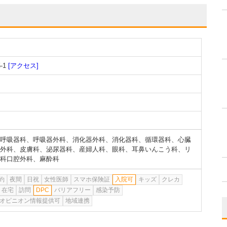
-1
[アクセス]
呼吸器科
、
呼吸器外科
、
消化器外科
、
消化器科
、
循環器科
、
心臓
外科
、
皮膚科
、
泌尿器科
、
産婦人科
、
眼科
、
耳鼻いんこう科
、
リ
科口腔外科
、
麻酔科
約
夜間
日祝
女性医師
スマホ保険証
入院可
キッズ
クレカ
在宅
訪問
DPC
バリアフリー
感染予防
オピニオン情報提供可
地域連携