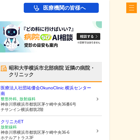
医療機関の皆様へ
昭和大学横浜市北部病院
近隣の病院・
クリニック
医療法人社団祐優会OkunoClinic.横浜センター
南
整形外科, 放射線科
神奈川県横浜市都筑区
茅ケ崎中央36番6号
チサンイン横浜都筑2階
クリニカET
放射線科
神奈川県横浜市都筑区
茅ケ崎中央36-6
ホテルアトラス3F