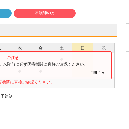
看護師の方
水
木
金
土
日
祝
●
す。来院前に必ず医療機関に直接ご確認ください。
●
●
●
×閉じる
療機関に直接ご確認ください。
紹介予約制