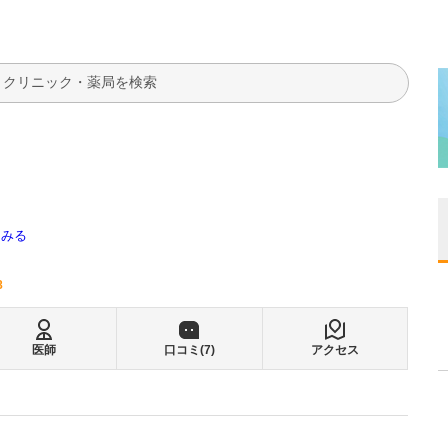
検索
てみる
8
医師
口コミ(
7
)
アクセス