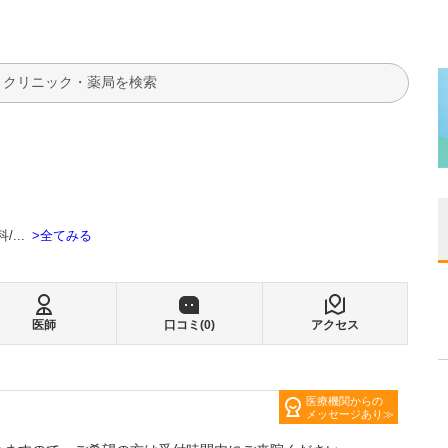
検索
全てみる
科
...
医師
口コミ(
0
)
アクセス
医療機関からの
メッセージあり