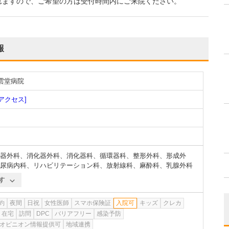
れますので、ご希望の方は受付時間内にご来院ください。
報
雲堂病院
[アクセス]
器外科
、
消化器外科
、
消化器科
、
循環器科
、
整形外科
、
形成外
尿病内科
、
リハビリテーション科
、
放射線科
、
麻酔科
、
乳腺外科
す
約
夜間
日祝
女性医師
スマホ保険証
入院可
キッズ
クレカ
在宅
訪問
DPC
バリアフリー
感染予防
オピニオン情報提供可
地域連携