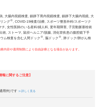
病
大腸内視鏡検査
鎮静下胃内視鏡検査
鎮静下大腸内視鏡
大
※
セリング
COVID-19検査/治療
スポーツ整形外科/スポーツク
マチ
女性医師のいる産科/婦人科
更年期障害
子宮動脈塞栓術
出術
ストーマ
鼠径ヘルニア/脱腸
消化管疾患の腹腔鏡下手
※
※
リウム検査を含む人間ドック
脳ドック
肺ドック/肺がん検
治療内容や適用制限により自由診療となる場合があります。
情報に関するご注意】
適用外)です
詳しく見る