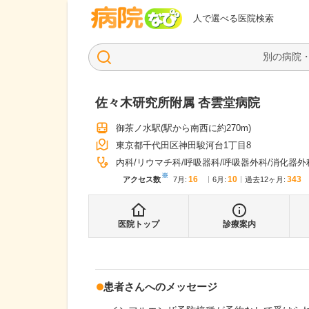
病院なび
人で選べる医院検索
佐々木研究所附属 杏雲堂病院
御茶ノ水駅
(駅から
南西に約270m
)
東京都千代田区神田駿河台1丁目8
内科
リウマチ科
呼吸器科
呼吸器外科
消化器外
※
16
10
343
アクセス数
7月
:
6月
:
過去12ヶ月:
医院トップ
診療案内
患者さんへのメッセージ