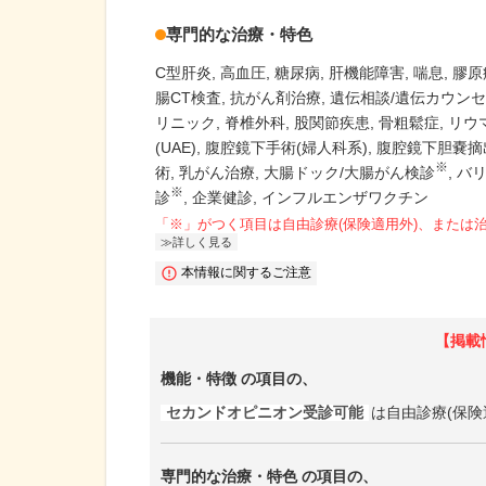
専門的な治療・特色
C型肝炎
高血圧
糖尿病
肝機能障害
喘息
膠原
腸CT検査
抗がん剤治療
遺伝相談/遺伝カウン
リニック
脊椎外科
股関節疾患
骨粗鬆症
リウ
(UAE)
腹腔鏡下手術(婦人科系)
腹腔鏡下胆嚢摘
※
術
乳がん治療
大腸ドック/大腸がん検診
バ
※
診
企業健診
インフルエンザワクチン
「※」がつく項目は自由診療(保険適用外)、または
詳しく見る
本情報に関するご注意
【掲載
機能・特徴
の項目の、
セカンドオピニオン受診可能
は自由診療(保険
専門的な治療・特色
の項目の、