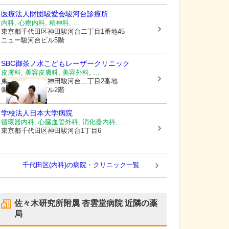
医療法人財団駿愛会駿河台診療所
内科, 心療内科, 精神科, ...
東京都千代田区
神田駿河台二丁目1番地45
ニュー駿河台ビル5階
SBC御茶ノ水こどもレーザークリニック
皮膚科, 美容皮膚科, 美容外科, ...
東京都千代田区
神田駿河台二丁目2番地
御茶ノ水杏雲ビル2階
学校法人
日本大学病院
循環器内科, 心臓血管外科, 消化器内科, ...
東京都千代田区
神田駿河台1丁目6
千代田区(内科)の病院・クリニック一覧
佐々木研究所附属 杏雲堂病院
近隣の薬
局