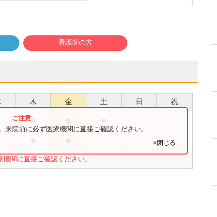
看護師の方
水
木
金
土
日
祝
●
●
●
●
す。来院前に必ず医療機関に直接ご確認ください。
●
●
●
×閉じる
療機関に直接ご確認ください。