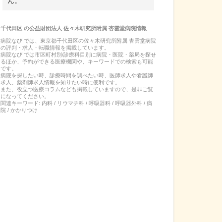
ん。
千代田区
の
公益財団法人 佐々木研究所附属 杏雲堂病院
情報
病院なび では、
東京都
千代田区
の
佐々木研究所附属 杏雲堂病院
の
評判・求人・転職
情報を掲載しています。
病院なび では市区町村別/診療科目別に病院・医院・薬局を探せ
るほか、予約ができる医療機関や、キーワードでの検索も可能
です。
病院を探したい時、診療時間を調べたい時、医師求人や看護師
求人、薬剤師求人情報を知りたい時に便利です。
また、役立つ医療コラムなども掲載していますので、是非ご覧
になってください。
関連キーワード:
内科 / リウマチ科 / 呼吸器科 / 呼吸器外科 / 病
院 / かかりつけ