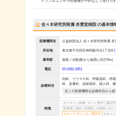
インフルエンザ予防接種が予約なしで受けら
佐々木研究所附属 杏雲堂病院
の基本情
医療機関名
公益財団法人 佐々木研究所附属 杏
所在地
東京都千代田区神田駿河台1丁目8
最寄駅
御茶ノ水駅
(駅から
南西に約270m
)
電話
03-3292-2051
内科
、
リウマチ科
、
呼吸器科
、
呼吸
科
、
皮膚科
、
泌尿器科
、
婦人科
、
糖
診療科目
近くの医療機関を診療科目から探
オンライン診療
ネット受付
電話予
特徴
駐車場
英語
外国語
大病院
がん
セカンドオピニオン受診可
セカンド