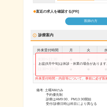
直近の求人を確認する
[PR]
医師の方
診療案内
外来受付時間
月
火
●
●
8:30
〜
11:30
お盆(8月中旬)は休診・休業の場合がありま
●
●
11:30
〜
15:30
外来受付時間・内容等について、事前に必ず医
備考:
土曜AMのみ
予約優先制
診療はAM9:00、PM13:30開始
受付/診療日時は科目により異なる