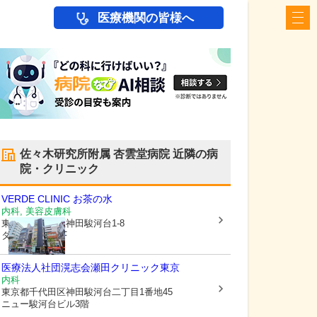
医療機関の皆様へ
佐々木研究所附属 杏雲堂病院
近隣の病
院・クリニック
VERDE CLINIC お茶の水
内科, 美容皮膚科
東京都千代田区
神田駿河台1-8
タニグチビル5F
医療法人社団滉志会瀬田クリニック東京
内科
東京都千代田区
神田駿河台二丁目1番地45
ニュー駿河台ビル3階