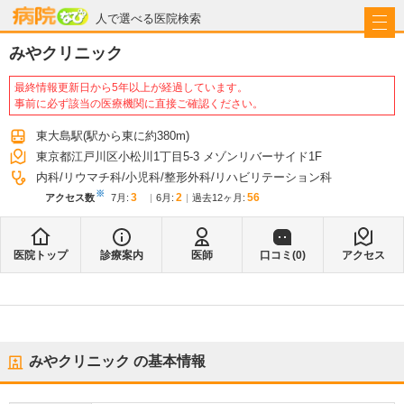
病院なび
人で選べる医院検索
みやクリニック
最終情報更新日から5年以上が経過しています。
事前に必ず該当の医療機関に直接ご確認ください。
東大島駅
(駅から
東に約380m
)
東京都江戸川区小松川1丁目5-3 メゾンリバーサイド1F
内科
リウマチ科
小児科
整形外科
リハビリテーション科
※
3
2
56
アクセス数
7月
:
6月
:
過去12ヶ月:
医院トップ
診療案内
医師
口コミ(
0
)
アクセス
みやクリニック
の基本情報