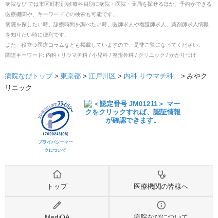
病院なび では市区町村別/診療科目別に病院・医院・薬局を探せるほか、予約ができる
医療機関や、キーワードでの検索も可能です。
病院を探したい時、診療時間を調べたい時、医師求人や看護師求人、薬剤師求人情報
を知りたい時に便利です。
また、役立つ医療コラムなども掲載していますので、是非ご覧になってください。
関連キーワード:
内科 / リウマチ科 / 小児科 / 整形外科 / クリニック / かかりつけ
病院なびトップ
>
東京都
>
江戸川区
>
内科
リウマチ科
... >
みやク
リニック
プライバシーマー
クについて
トップ
医療機関の皆様へ
MediQA
病院なびについて