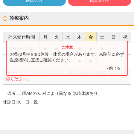
医師の方
看護師の方
診療案内
外来受付時間
月
火
水
木
金
土
日
祝
●
●
●
●
●
9:00
〜
12:00
お盆(8月中旬)は休診・休業の場合があります。来院前に必ず
●
●
●
●
医療機関に直接ご確認ください。
15:00
〜
18:00
×閉じる
外来受付時間・内容等について、事前に必ず医療機関に直接ご確
認ください。
備考:
土曜AMのみ 科により異なる 臨時休診あり
休診日:
水・日・祝