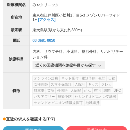
医療機関名
みやクリニック
東京都江戸川区小松川1丁目5-3 メゾンリバーサイド
所在地
1F
[アクセス]
最寄駅
東大島駅
(駅から
東に約380m
)
電話
03-3681-0050
内科
、
リウマチ科
、
小児科
、
整形外科
、
リハビリテー
ション科
診療科目
近くの医療機関を診療科目から探す
オンライン診療
ネット受付
電話予約
夜間
日祝
女性医師
スマホ保険証
入院可
キッズ
クレカ
特徴
駐車場
英語
外国語
大病院
がん
在宅
訪問
DPC
バリアフリー
感染予防
セカンドオピニオン受診可
セカンドオピニオン情報提供可
地域連携
直近の求人を確認する
[PR]