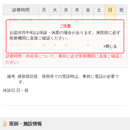
診療時間
月
火
水
木
金
土
日
祝
●
9:00
〜
12:00
●
●
●
●
●
お盆(8月中旬)は休診・休業の場合があります。来院前に必ず
9:00
〜
12:30
医療機関に直接ご確認ください。
●
●
●
●
14:00
〜
17:40
×閉じる
診療時間・内容等について、事前に必ず医療機関に直接ご確認く
ださい。
備考:
感冒様症状、発熱等での受診時は、事前に電話が必要で
す。
休診日:
日・祝
医師・施設情報