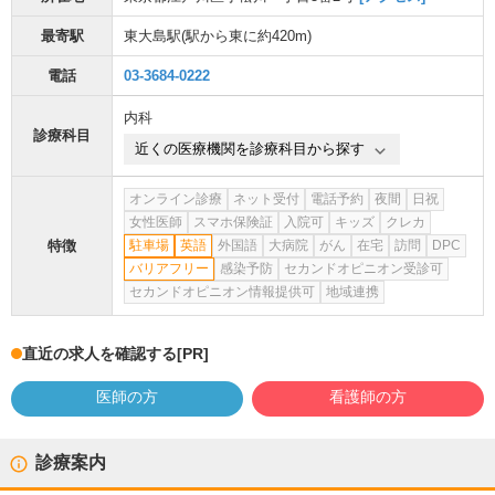
最寄駅
東大島駅
(駅から
東に約420m
)
電話
03-3684-0222
内科
診療科目
近くの医療機関を診療科目から探す
オンライン診療
ネット受付
電話予約
夜間
日祝
女性医師
スマホ保険証
入院可
キッズ
クレカ
特徴
駐車場
英語
外国語
大病院
がん
在宅
訪問
DPC
バリアフリー
感染予防
セカンドオピニオン受診可
セカンドオピニオン情報提供可
地域連携
直近の求人を確認する
[PR]
医師の方
看護師の方
診療案内