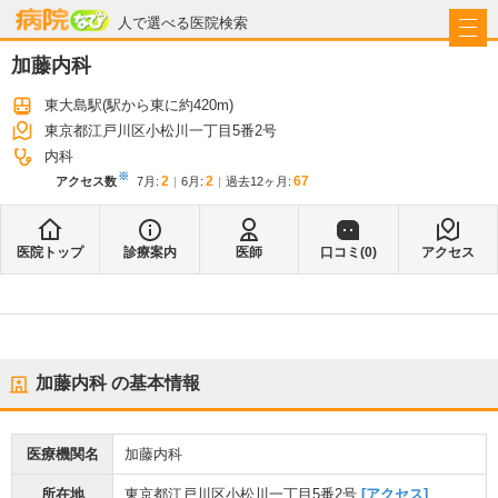
病院なび
人で選べる医院検索
加藤内科
東大島駅
(駅から
東に約420m
)
東京都江戸川区小松川一丁目5番2号
内科
※
2
2
67
アクセス数
7月
:
6月
:
過去12ヶ月:
医院トップ
診療案内
医師
口コミ(
0
)
アクセス
加藤内科
の基本情報
医療機関名
加藤内科
所在地
東京都江戸川区小松川一丁目5番2号
[アクセス]