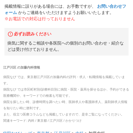
掲載情報に誤りがある場合には、お手数ですが、
お問い合わせフ
ォーム
からご連絡をいただけますようお願いいたします。
※お電話での対応は行っておりません
必ずお読みください
病気に関するご相談や各医院への個別のお問い合わせ・紹介な
どは受け付けておりません。
江戸川区
の
加藤内科
情報
病院なび では、
東京都
江戸川区
の
加藤内科
の
評判・求人・転職
情報を掲載していま
す。
病院なび では市区町村別/診療科目別に病院・医院・薬局を探せるほか、予約ができる
医療機関や、キーワードでの検索も可能です。
病院を探したい時、診療時間を調べたい時、医師求人や看護師求人、薬剤師求人情報
を知りたい時に便利です。
また、役立つ医療コラムなども掲載していますので、是非ご覧になってください。
関連キーワード:
内科 / 東京都 / 江戸川区 / かかりつけ