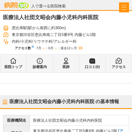
病院なび
人で選べる医院検索
医療法人社団文昭会内藤小児科内科医院
恵比寿駅
(駅から
南西に約360m
)
東京都渋谷区恵比寿南二丁目5番9号 内藤ビル1階
内科
小児科
リウマチ科
アレルギー科
※
--
--
16
アクセス数
7月
:
6月
:
過去12ヶ月:
医院トップ
診療案内
医師
口コミ(
0
)
アクセス
医療法人社団文昭会内藤小児科内科医院
の基本情報
医療機関名
医療法人社団文昭会内藤小児科内科医院
東京都渋谷区恵比寿南二丁目5番9号 内藤ビル1階
[ア