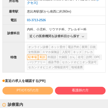
所在地
クセス]
最寄駅
恵比寿駅
(駅から
南西に約360m
)
電話
03-3713-2526
内科
、
小児科
、
リウマチ科
、
アレルギー科
診療科目
近くの医療機関を診療科目から探す
オンライン診療
ネット受付
電話予約
夜間
日祝
女性医師
スマホ保険証
入院可
キッズ
クレカ
特徴
駐車場
英語
外国語
大病院
がん
在宅
訪問
DPC
バリアフリー
感染予防
セカンドオピニオン受診可
セカンドオピニオン情報提供可
地域連携
直近の求人を確認する
[PR]
PT/OT/STの方
看護師の方
診療案内