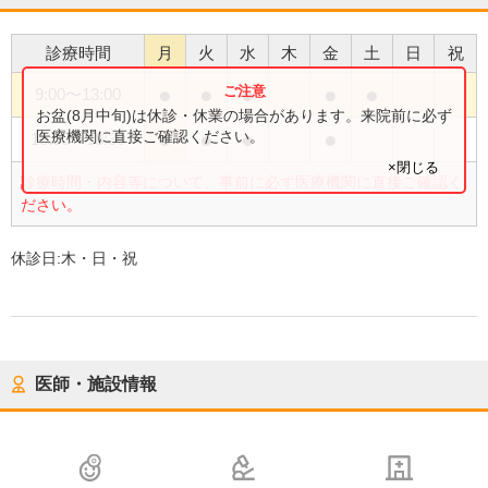
診療時間
月
火
水
木
金
土
日
祝
●
●
●
●
●
9:00
〜
13:00
お盆(8月中旬)は休診・休業の場合があります。来院前に必ず
●
●
●
●
医療機関に直接ご確認ください。
16:00
〜
18:30
×閉じる
診療時間・内容等について、事前に必ず医療機関に直接ご確認く
ださい。
休診日:
木・日・祝
医師・施設情報