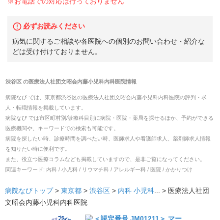
※お電話での対応は行っておりません
必ずお読みください
病気に関するご相談や各医院への個別のお問い合わせ・紹介な
どは受け付けておりません。
渋谷区
の
医療法人社団文昭会内藤小児科内科医院
情報
病院なび では、
東京都
渋谷区
の
医療法人社団文昭会内藤小児科内科医院
の
評判・求
人・転職
情報を掲載しています。
病院なび では市区町村別/診療科目別に病院・医院・薬局を探せるほか、予約ができる
医療機関や、キーワードでの検索も可能です。
病院を探したい時、診療時間を調べたい時、医師求人や看護師求人、薬剤師求人情報
を知りたい時に便利です。
また、役立つ医療コラムなども掲載していますので、是非ご覧になってください。
関連キーワード:
内科 / 小児科 / リウマチ科 / アレルギー科 / 医院 / かかりつけ
病院なびトップ
>
東京都
>
渋谷区
>
内科
小児科
... >
医療法人社団
文昭会内藤小児科内科医院