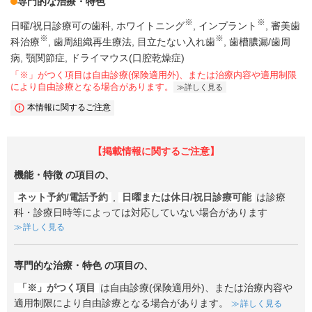
専門的な治療・特色
※
※
日曜/祝日診療可の歯科
ホワイトニング
インプラント
審美歯
※
※
科治療
歯周組織再生療法
目立たない入れ歯
歯槽膿漏/歯周
病
顎関節症
ドライマウス(口腔乾燥症)
「※」がつく項目は自由診療(保険適用外)、または治療内容や適用制限
により自由診療となる場合があります。
詳しく見る
本情報に関するご注意
【掲載情報に関するご注意】
機能・特徴
の項目の、
ネット予約/電話予約
,
日曜または休日/祝日診療可能
は診療
科・診療日時等によっては対応していない場合があります
詳しく見る
専門的な治療・特色
の項目の、
「※」がつく項目
は自由診療(保険適用外)、または治療内容や
適用制限により自由診療となる場合があります。
詳しく見る