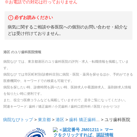
※お電話での対応は行っておりません
必ずお読みください
病気に関するご相談や各医院への個別のお問い合わせ・紹介な
どは受け付けておりません。
港区
の
ユリ歯科医院
情報
病院なび では、
東京都
港区
の
ユリ歯科医院
の
評判・求人・転職
情報を掲載していま
す。
病院なび では市区町村別/診療科目別に病院・医院・薬局を探せるほか、予約ができる
医療機関や、キーワードでの検索も可能です。
病院を探したい時、診療時間を調べたい時、医師求人や看護師求人、薬剤師求人情報
を知りたい時に便利です。
また、役立つ医療コラムなども掲載していますので、是非ご覧になってください。
関連キーワード:
歯科 / 矯正歯科 / 小児歯科 / 歯科口腔外科 / 医院 / かかりつけ
病院なびトップ
>
東京都
>
港区
>
歯科
矯正歯科
... >
ユリ歯科医院