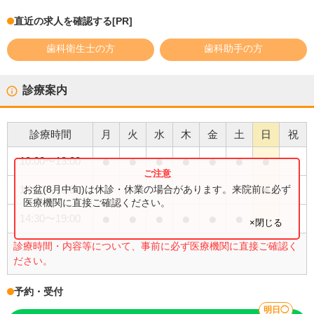
直近の求人を確認する
[PR]
歯科衛生士の方
歯科助手の方
診療案内
診療時間
月
火
水
木
金
土
日
祝
●
●
●
●
●
●
●
10:00
〜
13:00
●
お盆(8月中旬)は休診・休業の場合があります。来院前に必ず
14:00
〜
18:00
医療機関に直接ご確認ください。
●
●
●
●
●
●
14:30
〜
19:00
×閉じる
診療時間・内容等について、事前に必ず医療機関に直接ご確認く
ださい。
予約・受付
明日◯