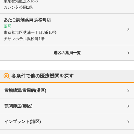
東京都港区
芝2-18-3
カレン芝公園1階
あたご調剤薬局 浜松町店
薬局
東京都港区
芝浦一丁目3番10号
チサンホテル浜松町1階
港区
の薬局一覧
各条件で他の医療機関を探す
歯槽膿漏/歯周病
(
港区
)
顎関節症
(
港区
)
インプラント
(
港区
)