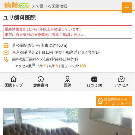
病院なび
人で選べる医院検索
ユリ歯科医院
最終情報更新日から5年以上が経過しています。
事前に必ず該当の医療機関に直接ご確認ください。
芝公園駅
(駅から
南東に約460m
)
東京都港区芝2丁目13-4 住友不動産芝ビル4号館1F
歯科
矯正歯科
小児歯科
歯科口腔外科
※
7
8
108
アクセス数
7月
:
6月
:
過去12ヶ月:
医院トップ
診療案内
医師
口コミ(
0
)
アクセス
医療機関からの
メッセージあり