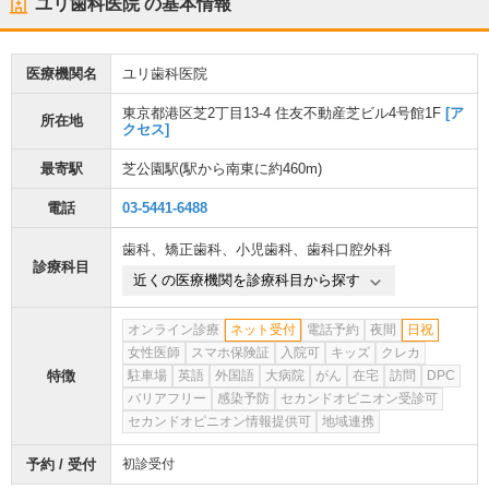
ユリ歯科医院
の基本情報
医療機関名
ユリ歯科医院
東京都港区芝2丁目13-4 住友不動産芝ビル4号館1F
[ア
所在地
クセス]
最寄駅
芝公園駅
(駅から
南東に約460m
)
電話
03-5441-6488
歯科
、
矯正歯科
、
小児歯科
、
歯科口腔外科
診療科目
近くの医療機関を診療科目から探す
オンライン診療
ネット受付
電話予約
夜間
日祝
女性医師
スマホ保険証
入院可
キッズ
クレカ
特徴
駐車場
英語
外国語
大病院
がん
在宅
訪問
DPC
バリアフリー
感染予防
セカンドオピニオン受診可
セカンドオピニオン情報提供可
地域連携
予約 / 受付
初診受付