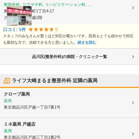
整形外科, リウマチ科, リハビリテーション科, ...
東京都品川区
豊町1丁目4-17
グリーンデル戸越1階
5
口コミ:
1
件
スタッフのみなさんが驚くほど対応が暖かいです。院長もとても穏やかで対応
も親切な方で、信頼できる方と思いました。
続きを読む
品川区(整形外科)の病院・クリニック一覧
ライフ大崎まるま整形外科
近隣の薬局
クローブ薬局
薬局
東京都品川区
戸越一丁目7番1号
ミネ薬局 戸越店
薬局
東京都品川区
戸越三丁目1番2号