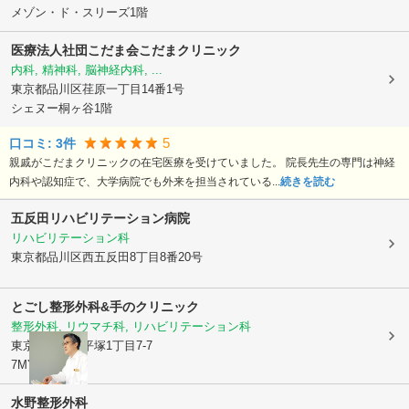
メゾン・ド・スリーズ1階
医療法人社団こだま会こだまクリニック
内科, 精神科, 脳神経内科, ...
東京都品川区
荏原一丁目14番1号
シェヌー桐ヶ谷1階
5
口コミ:
3
件
親戚がこだまクリニックの在宅医療を受けていました。 院長先生の専門は神経
内科や認知症で、大学病院でも外来を担当されている...
続きを読む
五反田リハビリテーション病院
リハビリテーション科
東京都品川区
西五反田8丁目8番20号
とごし整形外科&手のクリニック
整形外科, リウマチ科, リハビリテーション科
東京都品川区
平塚1丁目7-7
7MYビル1階
水野整形外科