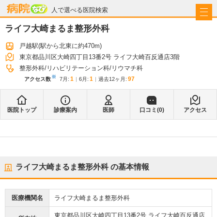
病院なび
人で選べる医院検索
ライフ大崎まるま整形外科
戸越駅
(駅から
北東に約470m
)
東京都品川区大崎四丁目13番2号 ライフ大崎百反通店3階
整形外科
リハビリテーション科
リウマチ科
※
1
1
97
アクセス数
7月
:
6月
:
過去12ヶ月:
医院トップ
診療案内
医師
口コミ(
0
)
アクセス
ライフ大崎まるま整形外科
の基本情報
医療機関名
ライフ大崎まるま整形外科
東京都品川区大崎四丁目13番2号 ライフ大崎百反通店