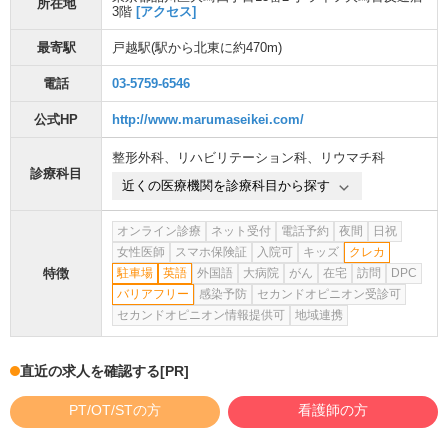
所在地
3階
[アクセス]
最寄駅
戸越駅
(駅から
北東に約470m
)
電話
03-5759-6546
公式HP
http://www.marumaseikei.com/
整形外科
、
リハビリテーション科
、
リウマチ科
診療科目
近くの医療機関を診療科目から探す
オンライン診療
ネット受付
電話予約
夜間
日祝
女性医師
スマホ保険証
入院可
キッズ
クレカ
特徴
駐車場
英語
外国語
大病院
がん
在宅
訪問
DPC
バリアフリー
感染予防
セカンドオピニオン受診可
セカンドオピニオン情報提供可
地域連携
直近の求人を確認する
[PR]
PT/OT/STの方
看護師の方