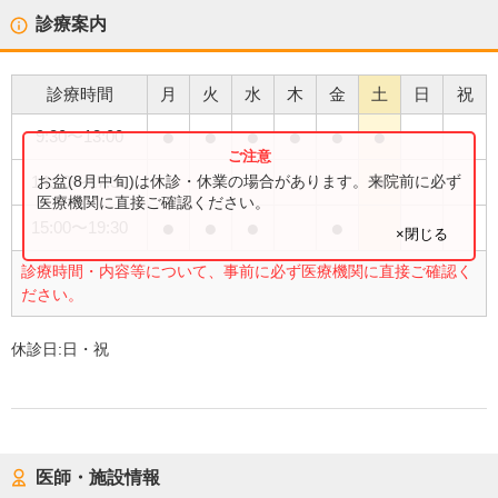
診療案内
診療時間
月
火
水
木
金
土
日
祝
●
●
●
●
●
●
9:30
〜
13:00
●
お盆(8月中旬)は休診・休業の場合があります。来院前に必ず
14:00
〜
17:30
医療機関に直接ご確認ください。
●
●
●
●
15:00
〜
19:30
×閉じる
診療時間・内容等について、事前に必ず医療機関に直接ご確認く
ださい。
休診日:
日・祝
医師・施設情報