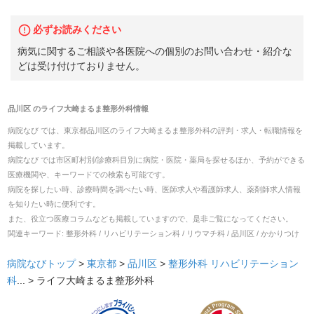
必ずお読みください
病気に関するご相談や各医院への個別のお問い合わせ・紹介な
どは受け付けておりません。
品川区
の
ライフ大崎まるま整形外科
情報
病院なび では、
東京都
品川区
の
ライフ大崎まるま整形外科
の
評判・求人・転職
情報を
掲載しています。
病院なび では市区町村別/診療科目別に病院・医院・薬局を探せるほか、予約ができる
医療機関や、キーワードでの検索も可能です。
病院を探したい時、診療時間を調べたい時、医師求人や看護師求人、薬剤師求人情報
を知りたい時に便利です。
また、役立つ医療コラムなども掲載していますので、是非ご覧になってください。
関連キーワード:
整形外科 / リハビリテーション科 / リウマチ科 / 品川区 / かかりつけ
病院なびトップ
>
東京都
>
品川区
>
整形外科
リハビリテーション
科
... >
ライフ大崎まるま整形外科