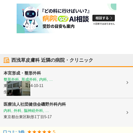
西浅草皮膚科
近隣の病院・クリニック
本宮形成・整形外科
整形外科, 形成外科, 内科, ...
東京都台東区
寿4-10-11
生井ビル2F
医療法人社団健信会
磯野外科内科
内科, 外科, 脳神経外科, ...
東京都台東区
駒形1丁目5-17
5
口コミ:
3
件