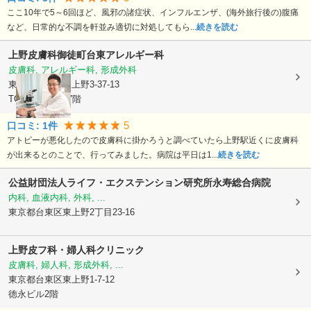
ここ10年で5～6回ほど、風邪の諸症状、インフルエンザ、(海外旅行後の)腹痛
など、日常的な不調を軒並み適切に対処してもら...
続きを読む
上野皮膚科御徒町台東アレルギー科
皮膚科, アレルギー科, 形成外科
東京都台東区
東上野3-37-13
TOM ビル光優7階
5
口コミ:
1
件
アトピーが悪化したので皮膚科に掛かろうと調べていたら上野駅近くに皮膚科
が出来るとのことで、行ってみました。病院は平日は1...
続きを読む
公益財団法人ライフ・エクステンション研究所
永寿総合病院
内科, 血液内科, 外科, ...
東京都台東区
東上野2丁目23-16
上野皮フ科・婦人科クリニック
皮膚科, 婦人科, 形成外科, ...
東京都台東区
東上野1-7-12
徳永ビル2階