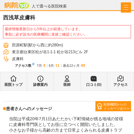
病院なび
人で選べる医院検索
西浅草皮膚科
最終情報更新日から5年以上が経過しています。
事前に必ず該当の医療機関に直接ご確認ください。
田原町駅
(駅から
西に約280m
)
東京都台東区松が谷1-1-1 松が谷213ビル 2F
皮膚科
※
8
11
88
アクセス数
7月
:
6月
:
過去12ヶ月:
医院トップ
診療案内
医師
口コミ(
0
)
アクセス
医療機関からの
患者さんへのメッセージ
メッセージあり
当院は平成20年7月1日あたたかい下町情緒が残る地域の皆様
に皮膚科専門医としてお役に立つべく開院いたしました。
小さなお子様から高齢の方まで日常よくみられる皮膚トラブ