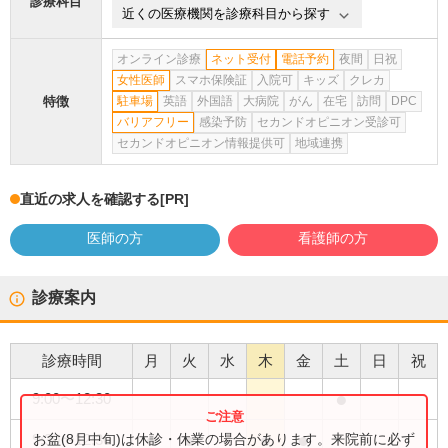
診療科目
近くの医療機関を診療科目から探す
オンライン診療
ネット受付
電話予約
夜間
日祝
女性医師
スマホ保険証
入院可
キッズ
クレカ
特徴
駐車場
英語
外国語
大病院
がん
在宅
訪問
DPC
バリアフリー
感染予防
セカンドオピニオン受診可
セカンドオピニオン情報提供可
地域連携
直近の求人を確認する
[PR]
医師の方
看護師の方
診療案内
診療時間
月
火
水
木
金
土
日
祝
●
9:00
〜
12:30
●
●
●
●
お盆(8月中旬)は休診・休業の場合があります。来院前に必ず
9:30
〜
12:30