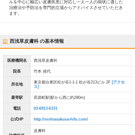
ルを中心に幅広い皮膚疾患に対応し一人一人の病状に適した
治療法や予防法を専門的立場からアドバイスさせていただき
ます。
西浅草皮膚科
の基本情報
医療機関名
西浅草皮膚科
院長
竹本 靖代
東京都台東区松が谷1-1-1 松が谷213ビル 2F
[アクセ
所在地
ス]
最寄駅
田原町駅
(駅から
西に約280m
)
電話
03-6913-6331
公式HP
http://nishiasakusa-hifu.com/
皮膚科