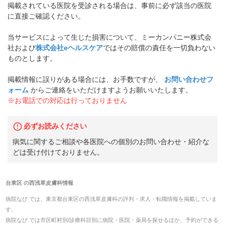
掲載されている医院を受診される場合は、事前に必ず該当の医院
に直接ご確認ください。
当サービスによって生じた損害について、ミーカンパニー株式会
社および
株式会社eヘルスケア
ではその賠償の責任を一切負わない
ものとします。
掲載情報に誤りがある場合には、お手数ですが、
お問い合わせフ
ォーム
からご連絡をいただけますようお願いいたします。
※お電話での対応は行っておりません
必ずお読みください
病気に関するご相談や各医院への個別のお問い合わせ・紹介な
どは受け付けておりません。
台東区
の
西浅草皮膚科
情報
病院なび では、
東京都
台東区
の
西浅草皮膚科
の
評判・求人・転職
情報を掲載していま
す。
病院なび では市区町村別/診療科目別に病院・医院・薬局を探せるほか、予約ができる