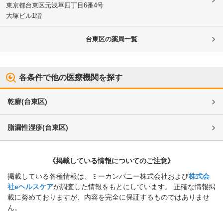
東京都台東区
元浅草四丁目6番4号
大塚ビル1階
台東区
の薬局一覧
各条件で他の医療機関を探す
乾癬
(
台東区
)
脂漏性湿疹
(
台東区
)
《掲載している情報についてのご注意》
掲載している各種情報は、ミーカンパニー株式会社および
株式会
社eヘルスケア
が調査した情報をもとにしています。 正確な情報掲
載に努めておりますが、内容を完全に保証するものではありませ
ん。