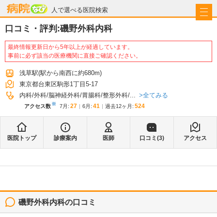
病院なび
人で選べる医院検索
口コミ・評判:
磯野外科内科
最終情報更新日から5年以上が経過しています。
事前に必ず該当の医療機関に直接ご確認ください。
浅草駅
(駅から
南西に約680m
)
東京都台東区駒形1丁目5-17
全てみる
内科
外科
脳神経外科
胃腸科
整形外科
...
※
27
41
524
アクセス数
7月
:
6月
:
過去12ヶ月:
医院トップ
診療案内
医師
口コミ(
3
)
アクセス
磯野外科内科
の口コミ