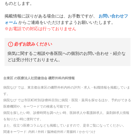
ものとします。
掲載情報に誤りがある場合には、お手数ですが、
お問い合わせフ
ォーム
からご連絡をいただけますようお願いいたします。
※お電話での対応は行っておりません
必ずお読みください
病気に関するご相談や各医院への個別のお問い合わせ・紹介な
どは受け付けておりません。
台東区
の
医療法人社団健信会 磯野外科内科
情報
病院なび では、
東京都
台東区
の
磯野外科内科
の
評判・求人・転職
情報を掲載していま
す。
病院なび では市区町村別/診療科目別に病院・医院・薬局を探せるほか、予約ができる
医療機関や、キーワードでの検索も可能です。
病院を探したい時、診療時間を調べたい時、医師求人や看護師求人、薬剤師求人情報
を知りたい時に便利です。
また、役立つ医療コラムなども掲載していますので、是非ご覧になってください。
関連キーワード:
内科 / 外科 / 脳神経外科 / 胃腸科 / かかりつけ