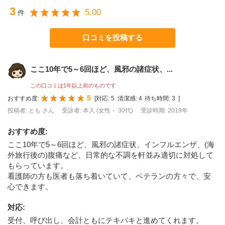
3
5.00
件
口コミを投稿する
ここ10年で5～6回ほど、風邪の諸症状、...
この口コミは1年以上前のものです
5
おすすめ度:
[
対応:
5
清潔感:
4
待ち時間:
3
]
投稿者: とも さん
受診者: 本人 (女性・ 30代)
受診時期: 2019年
おすすめ度
:
ここ10年で5～6回ほど、風邪の諸症状、インフルエンザ、(海
外旅行後の)腹痛など、日常的な不調を軒並み適切に対処して
もらっています。
看護師の方も医者も落ち着いていて、ベテランの方々で、安
心できます。
対応
:
受付、呼び出し、会計ともにテキパキと進めてくれます。