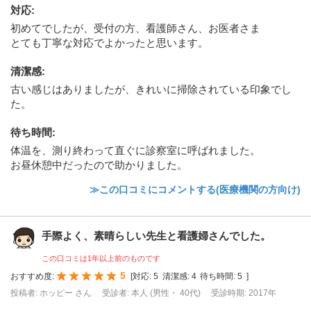
対応
:
初めてでしたが、受付の方、看護師さん、お医者さま
とても丁寧な対応でよかったと思います。
清潔感
:
古い感じはありましたが、きれいに掃除されている印象でし
た。
待ち時間
:
体温を、測り終わって直ぐに診察室に呼ばれました。
お昼休憩中だったので助かりました。
≫この口コミにコメントする(医療機関の方向け)
手際よく、素晴らしい先生と看護婦さんでした。
この口コミは1年以上前のものです
5
おすすめ度:
[
対応:
5
清潔感:
4
待ち時間:
5
]
投稿者: ホッピー さん
受診者: 本人 (男性・ 40代)
受診時期: 2017年