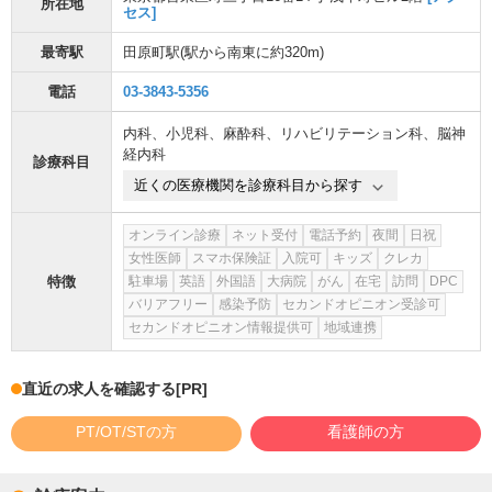
所在地
セス]
最寄駅
田原町駅
(駅から
南東に約320m
)
電話
03-3843-5356
内科
、
小児科
、
麻酔科
、
リハビリテーション科
、
脳神
経内科
診療科目
近くの医療機関を診療科目から探す
オンライン診療
ネット受付
電話予約
夜間
日祝
女性医師
スマホ保険証
入院可
キッズ
クレカ
特徴
駐車場
英語
外国語
大病院
がん
在宅
訪問
DPC
バリアフリー
感染予防
セカンドオピニオン受診可
セカンドオピニオン情報提供可
地域連携
直近の求人を確認する
[PR]
PT/OT/STの方
看護師の方