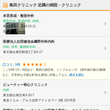
島田クリニック
近隣の病院・クリニック
本宮形成・整形外科
整形外科, 形成外科, 内科, ...
東京都台東区
寿4-10-11
生井ビル2F
医療法人社団健信会
磯野外科内科
内科, 外科, 脳神経外科, ...
東京都台東区
駒形1丁目5-17
5
口コミ:
3
件
ここ10年で5～6回ほど、風邪の諸症状、インフルエンザ、(海外旅行後の)腹痛
など、日常的な不調を軒並み適切に対処してもら...
続きを読む
ビューティー和心クリニック
内科
東京都台東区
寿3-20-7
東急ドエル・アルス浅草アクトタワー 1階 101号室