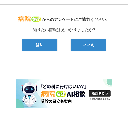
病院なび
からのアンケートにご協力ください。
知りたい情報は見つかりましたか?
はい
いいえ