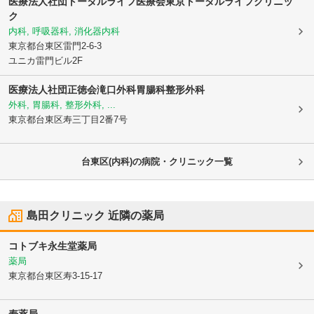
医療法人社団トータルライフ医療会
東京トータルライフクリニッ
ク
内科, 呼吸器科, 消化器内科
東京都台東区
雷門2-6-3
ユニカ雷門ビル2F
医療法人社団正徳会滝口外科胃腸科整形外科
外科, 胃腸科, 整形外科, ...
東京都台東区
寿三丁目2番7号
台東区(内科)の病院・クリニック一覧
島田クリニック
近隣の薬局
コトブキ永生堂薬局
薬局
東京都台東区
寿3-15-17
寿薬局