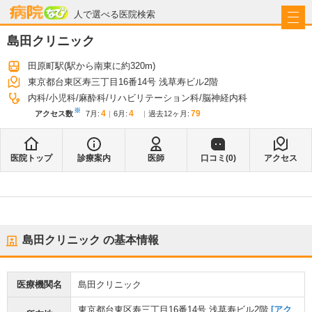
病院なび
人で選べる医院検索
島田クリニック
田原町駅
(駅から
南東に約320m
)
東京都台東区寿三丁目16番14号 浅草寿ビル2階
内科
小児科
麻酔科
リハビリテーション科
脳神経内科
※
4
4
79
アクセス数
7月
:
6月
:
過去12ヶ月:
医院トップ
診療案内
医師
口コミ(
0
)
アクセス
島田クリニック
の基本情報
医療機関名
島田クリニック
東京都台東区寿三丁目16番14号 浅草寿ビル2階
[アク