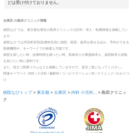
どは受け付けておりません。
台東区
の
島田クリニック
情報
病院なび では、
東京都
台東区
の
島田クリニック
の
評判・求人・転職
情報を掲載してい
ます。
病院なび では市区町村別/診療科目別に病院・医院・薬局を探せるほか、予約ができる
医療機関や、キーワードでの検索も可能です。
病院を探したい時、診療時間を調べたい時、医師求人や看護師求人、薬剤師求人情報
を知りたい時に便利です。
また、役立つ医療コラムなども掲載していますので、是非ご覧になってください。
関連キーワード:
内科 / 小児科 / 麻酔科 / リハビリテーション科 / クリニック / かかりつ
け
病院なびトップ
>
東京都
>
台東区
>
内科
小児科
... >
島田クリニッ
ク
プライバシーマークについて