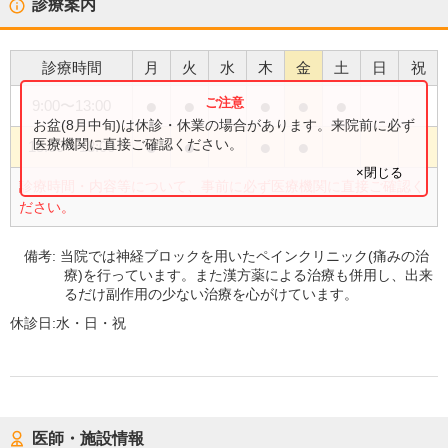
診療案内
診療時間
月
火
水
木
金
土
日
祝
●
●
●
●
●
9:00
〜
13:00
お盆(8月中旬)は休診・休業の場合があります。来院前に必ず
●
●
●
●
医療機関に直接ご確認ください。
15:00
〜
18:00
×閉じる
診療時間・内容等について、事前に必ず医療機関に直接ご確認く
ださい。
備考:
当院では神経ブロックを用いたペインクリニック(痛みの治
療)を行っています。また漢方薬による治療も併用し、出来
るだけ副作用の少ない治療を心がけています。
休診日:
水・日・祝
医師・施設情報