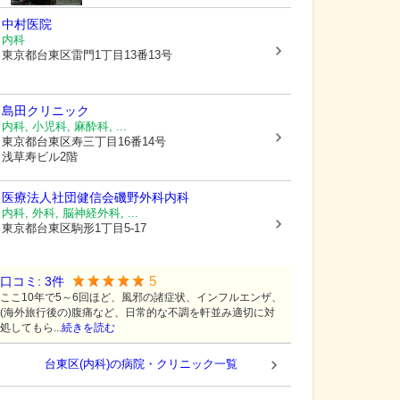
中村医院
内科
東京都台東区
雷門1丁目13番13号
島田クリニック
内科, 小児科, 麻酔科, ...
東京都台東区
寿三丁目16番14号
浅草寿ビル2階
医療法人社団健信会
磯野外科内科
内科, 外科, 脳神経外科, ...
東京都台東区
駒形1丁目5-17
5
口コミ:
3
件
ここ10年で5～6回ほど、風邪の諸症状、インフルエンザ、
(海外旅行後の)腹痛など、日常的な不調を軒並み適切に対
処してもら...
続きを読む
台東区(内科)の病院・クリニック一覧