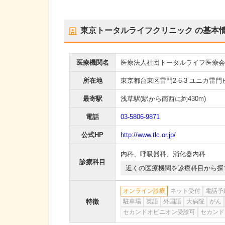
東京トータルライフクリニック
の基本
医療機関名
医療法人社団トータルライフ医療会
所在地
東京都台東区雷門2-6-3 ユニカ雷門
最寄駅
浅草駅
(駅から
南西に約430m
)
電話
03-5806-9871
公式HP
http://www.tlc.or.jp/
内科
、
呼吸器科
、
消化器内科
診療科目
近くの医療機関を診療科目から探
オンライン診療
ネット受付
電話予
特徴
駐車場
英語
外国語
大病院
がん
セカンドオピニオン受診可
セカンド