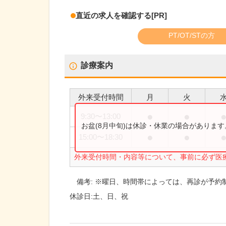
直近の求人を確認する
[PR]
PT/OT/STの方
診療案内
外来受付時間
月
火
●
●
9:30
〜
13:00
お盆(8月中旬)は休診・休業の場合がありま
●
●
15:00
〜
18:30
外来受付時間・内容等について、事前に必ず医
備考:
※曜日、時間帯によっては、再診が予約
休診日:
土、日、祝