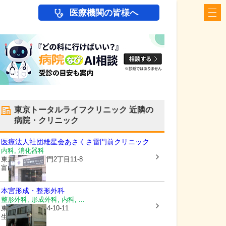
医療機関の皆様へ
東京トータルライフクリニック
近隣の
病院・クリニック
医療法人社団雄星会
あさくさ雷門前クリニック
内科, 消化器科
東京都台東区
雷門2丁目11-8
富山ビル1F
本宮形成・整形外科
整形外科, 形成外科, 内科, ...
東京都台東区
寿4-10-11
生井ビル2F