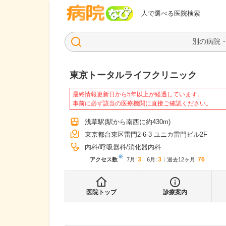
病院なび
人で選べる医院検索
東京トータルライフクリニック
最終情報更新日から5年以上が経過しています。
事前に必ず該当の医療機関に直接ご確認ください。
浅草駅
(駅から
南西に約430m
)
東京都台東区雷門2-6-3 ユニカ雷門ビル2F
内科
呼吸器科
消化器内科
※
3
3
76
アクセス数
7月
:
6月
:
過去12ヶ月:
医院トップ
診療案内