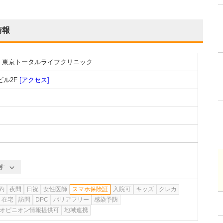
情報
 東京トータルライフクリニック
ビル2F
[アクセス]
す
約
夜間
日祝
女性医師
スマホ保険証
入院可
キッズ
クレカ
在宅
訪問
DPC
バリアフリー
感染予防
オピニオン情報提供可
地域連携