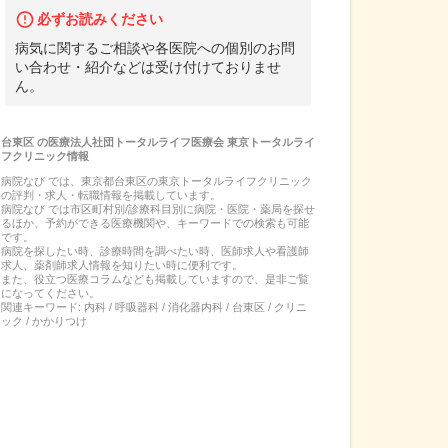
必ずお読みください
病気に関するご相談や各医院への個別のお問
い合わせ・紹介などは受け付けておりませ
ん。
台東区
の
医療法人社団トータルライフ医療会 東京トータルライ
フクリニック
情報
病院なび では、
東京都
台東区
の
東京トータルライフクリニック
の
評判・求人・転職
情報を掲載しています。
病院なび では市区町村別/診療科目別に病院・医院・薬局を探せ
るほか、予約ができる医療機関や、キーワードでの検索も可能
です。
病院を探したい時、診療時間を調べたい時、医師求人や看護師
求人、薬剤師求人情報を知りたい時に便利です。
また、役立つ医療コラムなども掲載していますので、是非ご覧
になってください。
関連キーワード:
内科 / 呼吸器科 / 消化器内科 / 台東区 / クリニ
ック / かかりつけ