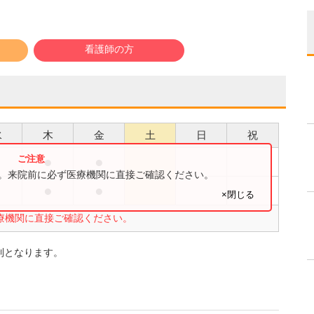
看護師の方
水
木
金
土
日
祝
●
●
●
す。来院前に必ず医療機関に直接ご確認ください。
●
●
●
×閉じる
療機関に直接ご確認ください。
制となります。