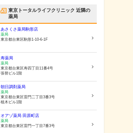
東京トータルライフクリニック
近隣の
薬局
あさくさ薬局駒形店
薬局
東京都台東区
駒形1-10-6-1F
寿薬局
薬局
東京都台東区
寿四丁目11番4号
張替ビル1階
朝日調剤薬局
薬局
東京都台東区
雷門二丁目3番3号
植木ビル1階
オアゾ薬局 田原町店
薬局
東京都台東区
雷門一丁目7番3号