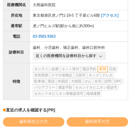
医療機関名
大熊歯科医院
所在地
東京都港区虎ノ門1-19-5 丁子屋ビル6階
[アクセス]
最寄駅
虎ノ門ヒルズ駅
(駅から
南に約300m
)
電話
03-3501-9363
歯科
、
小児歯科
、
矯正歯科
、
歯科口腔外科
診療科目
近くの医療機関を診療科目から探す
オンライン診療
ネット受付
電話予約
夜間
日祝
女性医師
スマホ保険証
入院可
キッズ
クレカ
特徴
駐車場
英語
外国語
大病院
がん
在宅
訪問
DPC
バリアフリー
感染予防
セカンドオピニオン受診可
セカンドオピニオン情報提供可
地域連携
直近の求人を確認する
[PR]
歯科衛生士の方
歯科助手の方