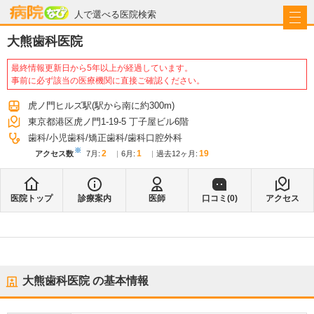
病院なび
人で選べる医院検索
大熊歯科医院
最終情報更新日から5年以上が経過しています。
事前に必ず該当の医療機関に直接ご確認ください。
虎ノ門ヒルズ駅
(駅から
南に約300m
)
東京都港区虎ノ門1-19-5 丁子屋ビル6階
歯科
小児歯科
矯正歯科
歯科口腔外科
※
2
1
19
アクセス数
7月
:
6月
:
過去12ヶ月:
医院トップ
診療案内
医師
口コミ(
0
)
アクセス
大熊歯科医院
の基本情報