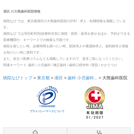
港区
の
大熊歯科医院
情報
病院なび では、
東京都
港区
の
大熊歯科医院
の
評判・求人・転職
情報を掲載していま
す。
病院なび では市区町村別/診療科目別に病院・医院・薬局を探せるほか、予約ができる
医療機関や、キーワードでの検索も可能です。
病院を探したい時、診療時間を調べたい時、医師求人や看護師求人、薬剤師求人情報
を知りたい時に便利です。
また、役立つ医療コラムなども掲載していますので、是非ご覧になってください。
関連キーワード:
歯科 / 小児歯科 / 矯正歯科 / 歯科口腔外科 / 医院 / かかりつけ
病院なびトップ
>
東京都
>
港区
>
歯科
小児歯科
... >
大熊歯科医院
プライバシーマークについて