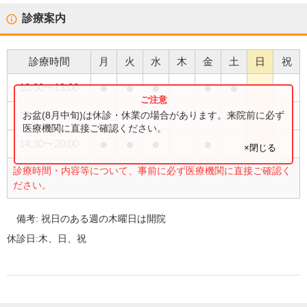
診療案内
診療時間
月
火
水
木
金
土
日
祝
●
●
●
●
●
10:00
〜
13:00
●
お盆(8月中旬)は休診・休業の場合があります。来院前に必ず
14:30
〜
17:30
医療機関に直接ご確認ください。
●
●
●
●
14:30
〜
20:00
×閉じる
診療時間・内容等について、事前に必ず医療機関に直接ご確認く
ださい。
備考:
祝日のある週の木曜日は開院
休診日:
木、日、祝