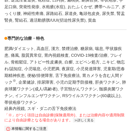
群
逆流性食道炎
花粉症
口内炎
扁桃炎
副鼻腔炎
帯状疱疹
手
足口病
突発性発疹
水疱瘡(水痘)
おたふくかぜ
臍帯ヘルニア
ぎ
っくり腰
神経性疼痛
尿路結石
尿道炎
亀頭包皮炎
尿失禁
腎盂
腎炎
腎結石
過活動膀胱/UUI(切迫性尿失禁)
貧血
専門的な治療・特色
肥満/ダイエット
高血圧
漢方
禁煙治療
糖尿病
喘息
甲状腺疾
患
痛風
脂質異常症
胃内視鏡検査
COVID-19検査/治療
フレイ
ル
骨粗鬆症
アトピー性皮膚炎
白癬
エピペン処方
ニキビ
物忘
れ/認知症
小児喘息
小児肥満
夜尿症
小児発達障害
児童期/思春
期精神疾患
便秘/排便障害
舌下免疫療法
胃カメラを含む人間ド
※
ック
企業健診
排尿障害
小児の定期予防接種
肝炎ワクチン
肺
炎球菌ワクチン(成人/高齢者)
子宮頸がんワクチン
髄膜炎菌ワク
チン
インフルエンザワクチン
RSウイルスワクチン(60歳以上)
帯状疱疹ワクチン
経鼻内視鏡, スギ・ダニの舌下免疫療法
「※」がつく項目は自由診療(保険適用外)、または治療内容や適用制限
により自由診療となる場合があります。
詳しく見る
本情報に関するご注意