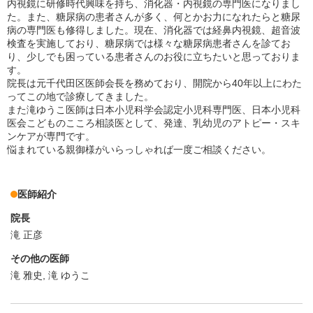
内視鏡に研修時代興味を持ち、消化器・内視鏡の専門医になりまし
た。また、糖尿病の患者さんが多く、何とかお力になれたらと糖尿
病の専門医も修得しました。現在、消化器では経鼻内視鏡、超音波
検査を実施しており、糖尿病では様々な糖尿病患者さんを診てお
り、少しでも困っている患者さんのお役に立ちたいと思っておりま
す。
院長は元千代田区医師会長を務めており、開院から40年以上にわた
ってこの地で診療してきました。
また滝ゆうこ医師は日本小児科学会認定小児科専門医、日本小児科
医会こどものこころ相談医として、発達、乳幼児のアトピー・スキ
ンケアが専門です。
悩まれている親御様がいらっしゃれば一度ご相談ください。
医師紹介
院長
滝 正彦
その他の医師
滝 雅史, 滝 ゆうこ