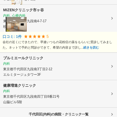
MIZENクリニック市ヶ谷
内科, 心療内科
東京都千代田区
九段南4-7-17
杉喜ビル6階
5
口コミ:
1
件
会社の近くにできたので、早速いつもの花粉症の薬をもらいに受診してみまし
た。ネットで予約と問診ができて、希望の内容まで詳し...
続きを読む
プルミエールクリニック
内科
東京都千代田区
九段南3丁目2-12
エルミタージュタワー3F
健康増進クリニック
内科
東京都千代田区
九段南四丁目8番21号
山脇ビル5階
千代田区(内科)の病院・クリニック一覧