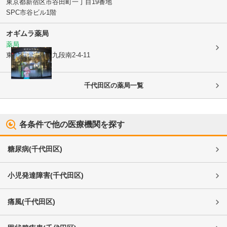
東京都新宿区
市谷田町一丁目19番地
SPC市谷ビル1階
オギムラ薬局
薬局
東京都千代田区
九段南2-4-11
千代田区
の薬局一覧
各条件で他の医療機関を探す
糖尿病
(
千代田区
)
小児発達障害
(
千代田区
)
痛風
(
千代田区
)