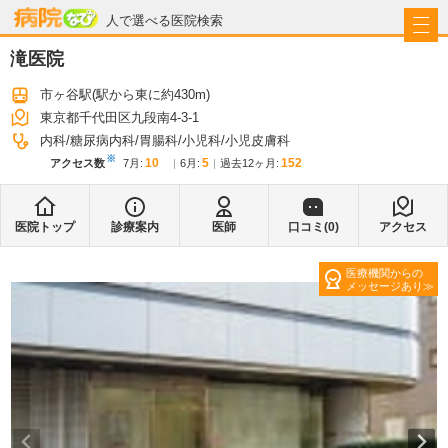
病院なび
人で選べる医院検索
滝医院
市ヶ谷駅
(駅から
東に約430m
)
東京都千代田区九段南4-3-1
内科
糖尿病内科
胃腸科
小児科
小児皮膚科
※
10
5
152
アクセス数
7月
:
6月
:
過去12ヶ月:
医院トップ
診療案内
医師
口コミ(
0
)
アクセス
医療機関からの
メッセージあり