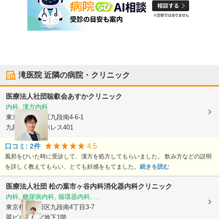
滝医院
近隣の病院・クリニック
医療法人社団聡叡会
あすかクリニック
内科, 漢方内科
東京都千代田区
九段南4-6-1
九段シルバーパレス401
4.5
口コミ:
2
件
風邪をひいた時に受診して、漢方を処方してもらいました。 飲み方などの説明
を詳しく教えてもらい、とても好感をもてました。
続きを読む
医療法人社団 松の葉
市ヶ谷内科消化器内科クリニック
内科, 糖尿病内科, 循環器内科, ...
東京都千代田区
九段南4丁目3-7
翠ビルヂング地下1階