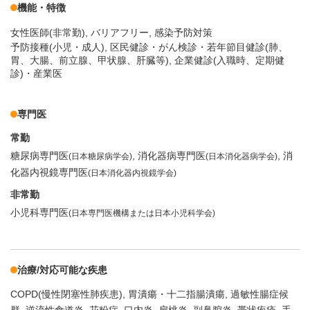
機能・特徴
女性医師(非常勤)
バリアフリー
感染予防対策
予防接種(小児・成人), 区民健診・がん検診・若年節目健診(肺、
胃、大腸、前立腺、甲状腺、肝臓等), 企業健診(入職時、定期健
診)・産業医
専門医
常勤
糖尿病専門医
消化器病専門医
消
(日本糖尿病学会)
(日本消化器病学会)
化器内視鏡専門医
(日本消化器内視鏡学会)
非常勤
小児科専門医
(日本専門医機構または日本小児科学会)
治療/対応可能な疾患
COPD(慢性閉塞性肺疾患)
胃潰瘍・十二指腸潰瘍
過敏性腸症候