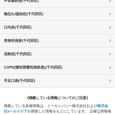
甲状腺疾患
(
千代田区
)
物忘れ/認知症
(
千代田区
)
口内炎
(
千代田区
)
突発性発疹
(
千代田区
)
花粉症
(
千代田区
)
COPD(慢性閉塞性肺疾患)
(
千代田区
)
手足口病
(
千代田区
)
《掲載している情報についてのご注意》
掲載している各種情報は、ミーカンパニー株式会社および
株式会
社eヘルスケア
が調査した情報をもとにしています。 正確な情報掲