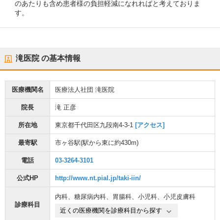
のあたりも含め患者様の負担軽減になれればと考えておりま
す。
滝医院
の基本情報
医療機関名
医療法人社団 滝医院
院長
滝 正彦
所在地
東京都千代田区九段南4-3-1
[アクセス]
最寄駅
市ヶ谷駅
(駅から
東に約430m
)
電話
03-3264-3101
公式HP
http://www.nt.pial.jp/taki-iin/
内科
、
糖尿病内科
、
胃腸科
、
小児科
、
小児皮膚科
診療科目
近くの医療機関を診療科目から探す