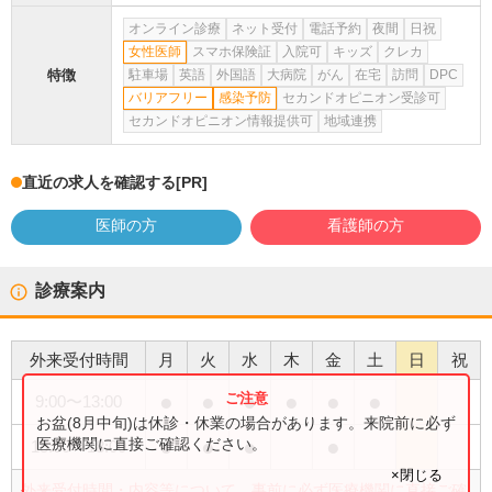
オンライン診療
ネット受付
電話予約
夜間
日祝
女性医師
スマホ保険証
入院可
キッズ
クレカ
特徴
駐車場
英語
外国語
大病院
がん
在宅
訪問
DPC
バリアフリー
感染予防
セカンドオピニオン受診可
セカンドオピニオン情報提供可
地域連携
直近の求人を確認する
[PR]
医師の方
看護師の方
診療案内
外来受付時間
月
火
水
木
金
土
日
祝
●
●
●
●
●
●
9:00
〜
13:00
お盆(8月中旬)は休診・休業の場合があります。来院前に必ず
●
●
●
●
医療機関に直接ご確認ください。
15:00
〜
18:00
×閉じる
外来受付時間・内容等について、事前に必ず医療機関に直接ご確