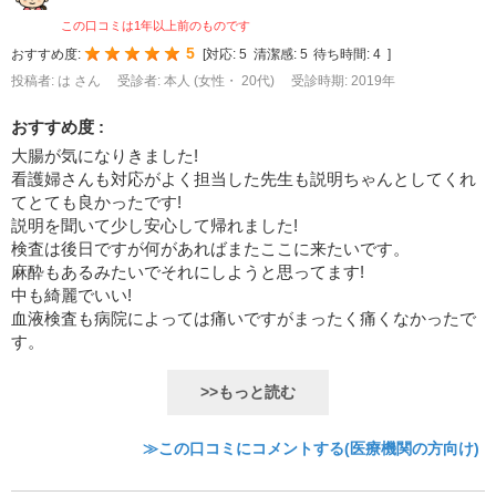
この口コミは1年以上前のものです
5
おすすめ度:
[
対応:
5
清潔感:
5
待ち時間:
4
]
投稿者: は さん
受診者: 本人 (女性・ 20代)
受診時期: 2019年
おすすめ度 :
大腸が気になりきました!
看護婦さんも対応がよく担当した先生も説明ちゃんとしてくれ
てとても良かったです!
説明を聞いて少し安心して帰れました!
検査は後日ですが何があればまたここに来たいです。
麻酔もあるみたいでそれにしようと思ってます!
中も綺麗でいい!
血液検査も病院によっては痛いですがまったく痛くなかったで
す。
>>もっと読む
≫この口コミにコメントする(医療機関の方向け)