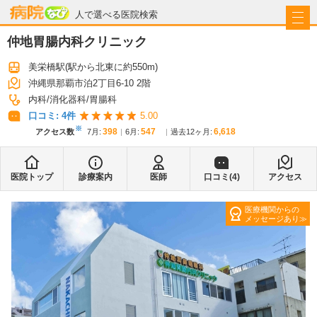
病院なび
人で選べる医院検索
仲地胃腸内科クリニック
美栄橋駅
(駅から
北東に約550m
)
沖縄県那覇市泊2丁目6-10 2階
内科
消化器科
胃腸科
口コミ:
4
件
5.00
※
398
547
6,618
アクセス数
7月
:
6月
:
過去12ヶ月:
医院トップ
診療案内
医師
口コミ(
4
)
アクセス
医療機関からの
メッセージあり