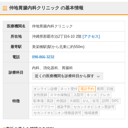
仲地胃腸内科クリニック
の基本情報
医療機関名
仲地胃腸内科クリニック
所在地
沖縄県那覇市泊2丁目6-10 2階
[アクセス]
最寄駅
美栄橋駅
(駅から
北東に約550m
)
電話
098-866-3232
内科
、
消化器科
、
胃腸科
診療科目
近くの医療機関を診療科目から探す
オンライン診療
ネット受付
電話予約
夜間
日祝
女性医師
スマホ保険証
入院可
キッズ
クレカ
特徴
駐車場
英語
外国語
大病院
がん
在宅
訪問
DPC
バリアフリー
感染予防
セカンドオピニオン受診可
セカンドオピニオン情報提供可
地域連携