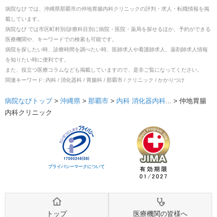
病院なび では、
沖縄県
那覇市
の
仲地胃腸内科クリニック
の
評判・求人・転職
情報を掲
載しています。
病院なび では市区町村別/診療科目別に病院・医院・薬局を探せるほか、予約ができる
医療機関や、キーワードでの検索も可能です。
病院を探したい時、診療時間を調べたい時、医師求人や看護師求人、薬剤師求人情報
を知りたい時に便利です。
また、役立つ医療コラムなども掲載していますので、是非ご覧になってください。
関連キーワード:
内科 / 消化器科 / 胃腸科 / 那覇市 / クリニック / かかりつけ
病院なびトップ
>
沖縄県
>
那覇市
>
内科
消化器内科
... >
仲地胃腸
内科クリニック
プライバシーマークについて
トップ
医療機関の皆様へ