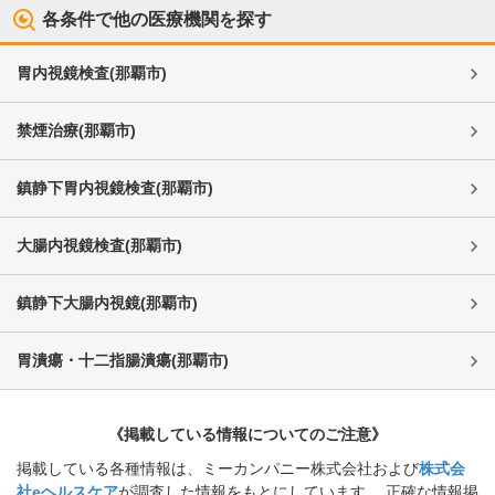
各条件で他の医療機関を探す
胃内視鏡検査
(
那覇市
)
禁煙治療
(
那覇市
)
鎮静下胃内視鏡検査
(
那覇市
)
大腸内視鏡検査
(
那覇市
)
鎮静下大腸内視鏡
(
那覇市
)
胃潰瘍・十二指腸潰瘍
(
那覇市
)
《掲載している情報についてのご注意》
掲載している各種情報は、ミーカンパニー株式会社および
株式会
社eヘルスケア
が調査した情報をもとにしています。 正確な情報掲