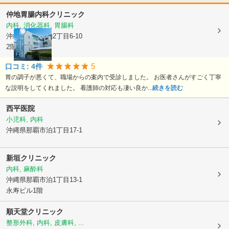
仲地胃腸内科クリニック
内科, 消化器科, 胃腸科
沖縄県那覇市
泊2丁目6-10
2階
5
口コミ:
4
件
胃の調子が悪くて、職場からの案内で受診しました。 お医者さんがすごく丁寧
な説明をしてくれました。 看護師の対応も凄い良か...
続きを読む
西平医院
小児科, 内科
沖縄県那覇市
泊1丁目17-1
新垣クリニック
内科, 麻酔科
沖縄県那覇市
泊1丁目13-1
永寿ビル1階
順天堂クリニック
整形外科, 内科, 皮膚科, ...