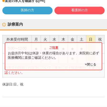
直近の求人を確認する
[PR]
医師の方
看護師の方
診療案内
外来受付時間
月
火
水
木
金
土
日
祝
●
●
●
●
●
●
9:00
〜
12:00
お盆(8月中旬)は休診・休業の場合があります。来院前に必ず
●
●
●
●
医療機関に直接ご確認ください。
14:00
〜
18:00
×閉じる
外来受付時間・内容等について、事前に必ず医療機関に直接ご確
認ください。
休診日:
日、祝