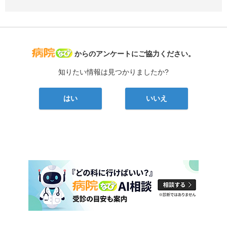
病院なび
からのアンケートにご協力ください。
知りたい情報は見つかりましたか?
はい
いいえ