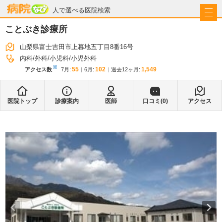
病院なび
人で選べる医院検索
ことぶき診療所
山梨県富士吉田市上暮地五丁目8番16号
内科
外科
小児科
小児外科
※
55
102
1,549
アクセス数
7月
:
6月
:
過去12ヶ月:
医院トップ
診療案内
医師
口コミ(
0
)
アクセス