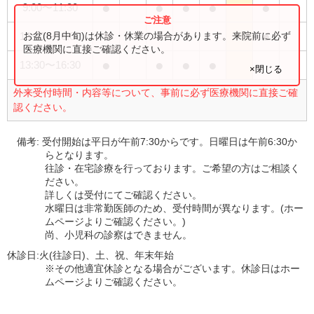
●
●
●
●
●
9:00
〜
11:30
●
お盆(8月中旬)は休診・休業の場合があります。来院前に必ず
13:30
〜
16:00
医療機関に直接ご確認ください。
●
●
●
●
13:30
〜
16:30
×閉じる
外来受付時間・内容等について、事前に必ず医療機関に直接ご確
認ください。
備考:
受付開始は平日が午前7:30からです。日曜日は午前6:30か
らとなります。
往診・在宅診療を行っております。ご希望の方はご相談く
ださい。
詳しくは受付にてご確認ください。
水曜日は非常勤医師のため、受付時間が異なります。(ホー
ムページよりご確認ください。)
尚、小児科の診察はできません。
休診日:
火(往診日)、土、祝、年末年始
※その他適宜休診となる場合がございます。休診日はホー
ムページよりご確認ください。