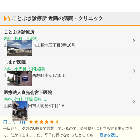
ことぶき診療所
近隣の病院・クリニック
ことぶき診療所
内科, 外科, 小児科, ...
山梨県富士吉田市
上暮地五丁目8番16号
しまだ医院
内科, 小児科, 消化器科
山梨県南都留郡西桂町
小沼1710-1
医療法人直光会
宮下医院
内科, 外科, 呼吸器科, ...
山梨県富士吉田市
大明見6丁目1-6
4
口コミ:
1
件
平日だと、夕方の6時まで営業しているので、会社帰りにも立ち寄る事ができ
て、助かります。また、平日に行けなかったとしても、...
続きを読む