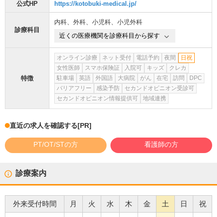
公式HP
https://kotobuki-medical.jp/
内科
、
外科
、
小児科
、
小児外科
診療科目
近くの医療機関を診療科目から探す
オンライン診療
ネット受付
電話予約
夜間
日祝
女性医師
スマホ保険証
入院可
キッズ
クレカ
特徴
駐車場
英語
外国語
大病院
がん
在宅
訪問
DPC
バリアフリー
感染予防
セカンドオピニオン受診可
セカンドオピニオン情報提供可
地域連携
直近の求人を確認する
[PR]
PT/OT/STの方
看護師の方
診療案内
外来受付時間
月
火
水
木
金
土
日
祝