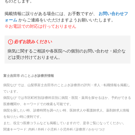
ものとします。
掲載情報に誤りがある場合には、お手数ですが、
お問い合わせフ
ォーム
からご連絡をいただけますようお願いいたします。
※お電話での対応は行っておりません
必ずお読みください
病気に関するご相談や各医院への個別のお問い合わせ・紹介な
どは受け付けておりません。
富士吉田市
の
ことぶき診療所
情報
病院なび では、
山梨県
富士吉田市
の
ことぶき診療所
の
評判・求人・転職
情報を掲載し
ています。
病院なび では市区町村別/診療科目別に病院・医院・薬局を探せるほか、予約ができる
医療機関や、キーワードでの検索も可能です。
病院を探したい時、診療時間を調べたい時、医師求人や看護師求人、薬剤師求人情報
を知りたい時に便利です。
また、役立つ医療コラムなども掲載していますので、是非ご覧になってください。
関連キーワード:
内科 / 外科 / 小児科 / 小児外科 / 診療所 / かかりつけ