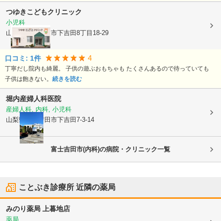
つゆきこどもクリニック
小児科
山梨県富士吉田市
下吉田8丁目18-29
4
口コミ:
1
件
丁寧だし院内も綺麗。 子供の遊ぶおもちゃも たくさんあるので待っていても
子供は飽きない。
続きを読む
堀内産婦人科医院
産婦人科, 内科, 小児科
山梨県富士吉田市
下吉田7-3-14
富士吉田市(内科)の病院・クリニック一覧
ことぶき診療所
近隣の薬局
みのり薬局 上暮地店
薬局