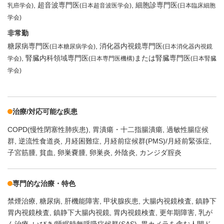
超音波専門医
細胞診専門医
乳癌学会)
(日本超音波医学会)
(日本臨床細胞
学会)
非常勤
糖尿病専門医
消化器内視鏡専門医
(日本糖尿病学会)
(日本消化器内視鏡
腎臓内科領域専門医
または腎臓専門医
学会)
(日本専門医機構)
(日本腎臓
学会)
治療/対応可能な疾患
COPD(慢性閉塞性肺疾患)
胃潰瘍・十二指腸潰瘍
過敏性腸症候
群
逆流性食道炎
月経困難症
月経前症候群(PMS)/月経前緊張症
子宮筋腫
貧血
卵巣嚢腫
卵巣炎
外陰炎
カンジダ腟炎
専門的な治療・特色
禁煙治療
糖尿病
肝機能障害
甲状腺疾患
大腸内視鏡検査
鎮静下
胃内視鏡検査
鎮静下大腸内視鏡
胃内視鏡検査
更年期障害
乳が