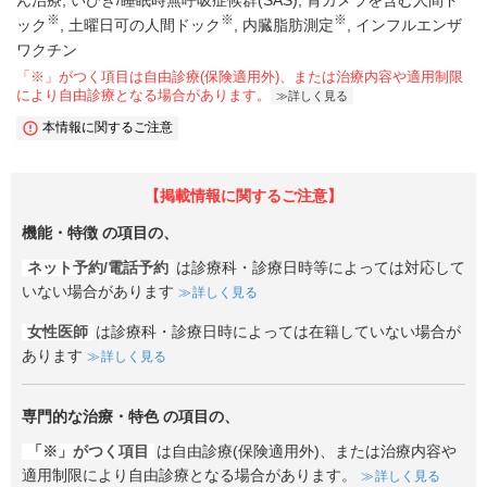
ん治療
いびき/睡眠時無呼吸症候群(SAS)
胃カメラを含む人間ド
※
※
※
ック
土曜日可の人間ドック
内臓脂肪測定
インフルエンザ
ワクチン
「※」がつく項目は自由診療(保険適用外)、または治療内容や適用制限
により自由診療となる場合があります。
詳しく見る
本情報に関するご注意
【掲載情報に関するご注意】
機能・特徴
の項目の、
ネット予約/電話予約
は診療科・診療日時等によっては対応して
いない場合があります
詳しく見る
女性医師
は診療科・診療日時によっては在籍していない場合が
あります
詳しく見る
専門的な治療・特色
の項目の、
「※」がつく項目
は自由診療(保険適用外)、または治療内容や
適用制限により自由診療となる場合があります。
詳しく見る