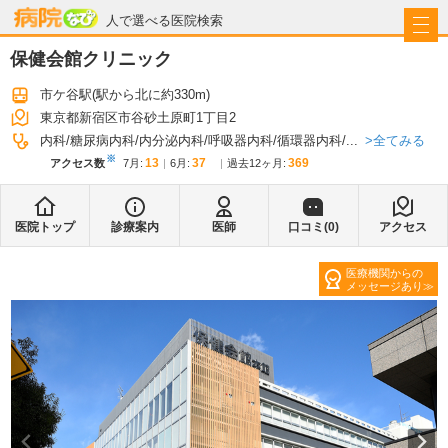
病院なび
人で選べる医院検索
保健会館クリニック
市ケ谷駅
(駅から
北に約330m
)
東京都新宿区市谷砂土原町1丁目2
全てみる
内科
糖尿病内科
内分泌内科
呼吸器内科
循環器内科
...
※
13
37
369
アクセス数
7月
:
6月
:
過去12ヶ月:
医院トップ
診療案内
医師
口コミ(
0
)
アクセス
医療機関からの
メッセージあり