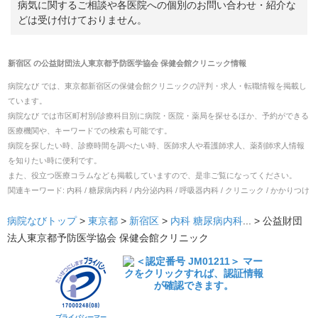
病気に関するご相談や各医院への個別のお問い合わせ・紹介な
どは受け付けておりません。
新宿区
の
公益財団法人東京都予防医学協会 保健会館クリニック
情報
病院なび では、
東京都
新宿区
の
保健会館クリニック
の
評判・求人・転職
情報を掲載し
ています。
病院なび では市区町村別/診療科目別に病院・医院・薬局を探せるほか、予約ができる
医療機関や、キーワードでの検索も可能です。
病院を探したい時、診療時間を調べたい時、医師求人や看護師求人、薬剤師求人情報
を知りたい時に便利です。
また、役立つ医療コラムなども掲載していますので、是非ご覧になってください。
関連キーワード:
内科 / 糖尿病内科 / 内分泌内科 / 呼吸器内科 / クリニック / かかりつけ
病院なびトップ
>
東京都
>
新宿区
>
内科
糖尿病内科
... >
公益財団
法人東京都予防医学協会 保健会館クリニック
プライバシーマー