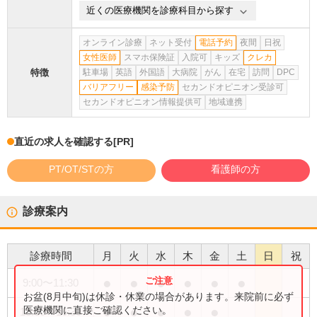
近くの医療機関を診療科目から探す
オンライン診療
ネット受付
電話予約
夜間
日祝
女性医師
スマホ保険証
入院可
キッズ
クレカ
特徴
駐車場
英語
外国語
大病院
がん
在宅
訪問
DPC
バリアフリー
感染予防
セカンドオピニオン受診可
セカンドオピニオン情報提供可
地域連携
直近の求人を確認する
[PR]
PT/OT/STの方
看護師の方
診療案内
診療時間
月
火
水
木
金
土
日
祝
●
●
●
●
●
●
9:00
〜
11:30
お盆(8月中旬)は休診・休業の場合があります。来院前に必ず
●
●
●
●
●
医療機関に直接ご確認ください。
13:00
〜
16:30