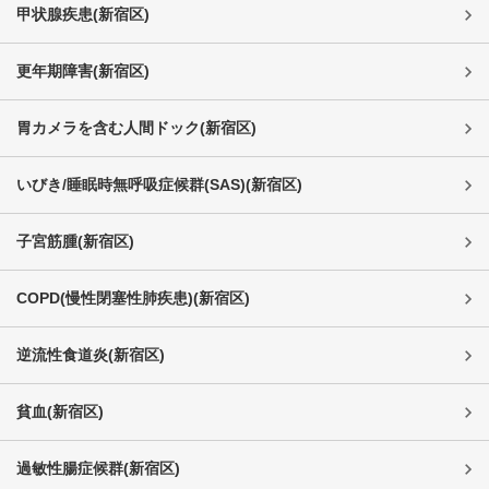
甲状腺疾患
(
新宿区
)
更年期障害
(
新宿区
)
胃カメラを含む人間ドック
(
新宿区
)
いびき/睡眠時無呼吸症候群(SAS)
(
新宿区
)
子宮筋腫
(
新宿区
)
COPD(慢性閉塞性肺疾患)
(
新宿区
)
逆流性食道炎
(
新宿区
)
貧血
(
新宿区
)
過敏性腸症候群
(
新宿区
)