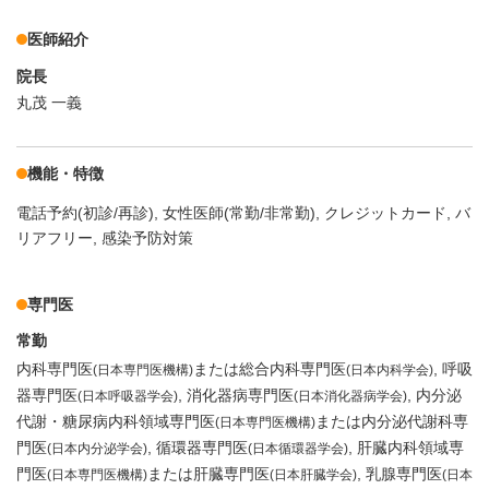
医師紹介
院長
丸茂 一義
機能・特徴
電話予約(初診/再診)
女性医師(常勤/非常勤)
クレジットカード
バ
リアフリー
感染予防対策
専門医
常勤
内科専門医
または総合内科専門医
呼吸
(日本専門医機構)
(日本内科学会)
器専門医
消化器病専門医
内分泌
(日本呼吸器学会)
(日本消化器病学会)
代謝・糖尿病内科領域専門医
または内分泌代謝科専
(日本専門医機構)
門医
循環器専門医
肝臓内科領域専
(日本内分泌学会)
(日本循環器学会)
門医
または肝臓専門医
乳腺専門医
(日本専門医機構)
(日本肝臓学会)
(日本