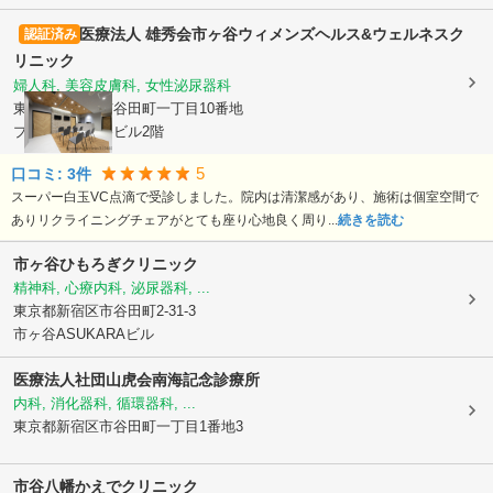
医療法人 雄秀会
市ヶ谷ウィメンズヘルス&ウェルネスク
認証済み
リニック
婦人科, 美容皮膚科, 女性泌尿器科
東京都新宿区
市谷田町一丁目10番地
プライム市ヶ谷ビル2階
5
口コミ:
3
件
スーパー白玉VC点滴で受診しました。院内は清潔感があり、施術は個室空間で
ありリクライニングチェアがとても座り心地良く周り...
続きを読む
市ヶ谷ひもろぎクリニック
精神科, 心療内科, 泌尿器科, ...
東京都新宿区
市谷田町2-31-3
市ヶ谷ASUKARAビル
医療法人社団山虎会南海記念診療所
内科, 消化器科, 循環器科, ...
東京都新宿区
市谷田町一丁目1番地3
市谷八幡かえでクリニック