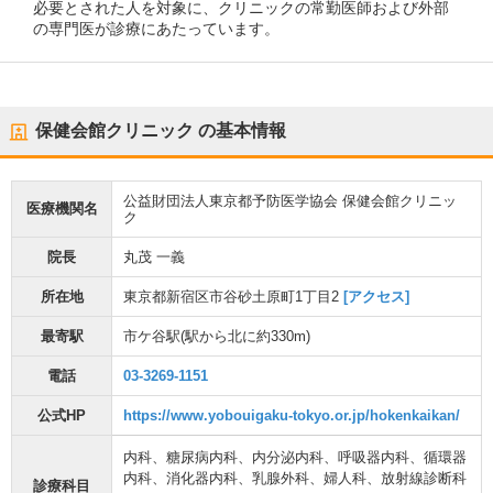
必要とされた人を対象に、クリニックの常勤医師および外部
の専門医が診療にあたっています。
保健会館クリニック
の基本情報
公益財団法人東京都予防医学協会 保健会館クリニッ
医療機関名
ク
院長
丸茂 一義
所在地
東京都新宿区市谷砂土原町1丁目2
[アクセス]
最寄駅
市ケ谷駅
(駅から
北に約330m
)
電話
03-3269-1151
公式HP
https://www.yobouigaku-tokyo.or.jp/hokenkaikan/
内科
、
糖尿病内科
、
内分泌内科
、
呼吸器内科
、
循環器
内科
、
消化器内科
、
乳腺外科
、
婦人科
、
放射線診断科
診療科目