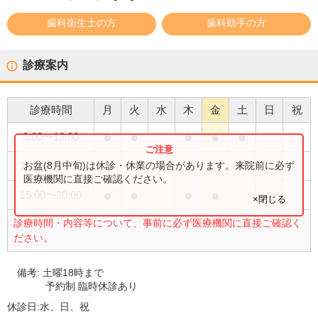
歯科衛生士の方
歯科助手の方
診療案内
診療時間
月
火
水
木
金
土
日
祝
●
●
●
●
●
9:00
〜
13:00
●
お盆(8月中旬)は休診・休業の場合があります。来院前に必ず
15:00
〜
18:00
医療機関に直接ご確認ください。
●
●
●
●
15:00
〜
20:00
×閉じる
診療時間・内容等について、事前に必ず医療機関に直接ご確認く
ださい。
備考:
土曜18時まで
予約制 臨時休診あり
休診日:
水、日、祝