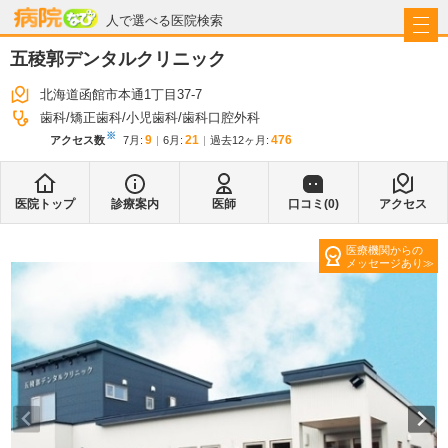
病院なび
人で選べる医院検索
五稜郭デンタルクリニック
北海道函館市本通1丁目37-7
歯科
矯正歯科
小児歯科
歯科口腔外科
※
9
21
476
アクセス数
7月
:
6月
:
過去12ヶ月:
医院トップ
診療案内
医師
口コミ(
0
)
アクセス
医療機関からの
メッセージあり