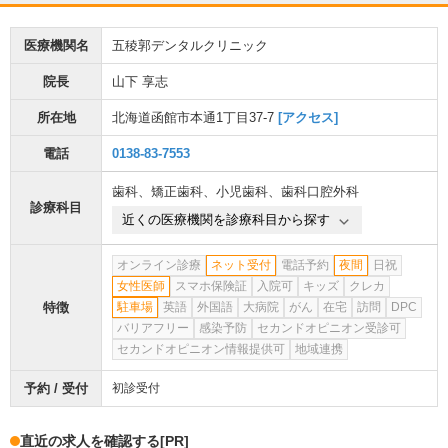
医療機関名
五稜郭デンタルクリニック
院長
山下 享志
所在地
北海道函館市本通1丁目37-7
[アクセス]
電話
0138-83-7553
歯科
、
矯正歯科
、
小児歯科
、
歯科口腔外科
診療科目
近くの医療機関を診療科目から探す
オンライン診療
ネット受付
電話予約
夜間
日祝
女性医師
スマホ保険証
入院可
キッズ
クレカ
特徴
駐車場
英語
外国語
大病院
がん
在宅
訪問
DPC
バリアフリー
感染予防
セカンドオピニオン受診可
セカンドオピニオン情報提供可
地域連携
予約 / 受付
初診受付
直近の求人を確認する
[PR]