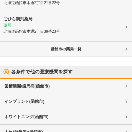
北海道函館市
本通2丁目21番22号
ごひら調剤薬局
薬局
北海道函館市
本通2丁目39番23号
函館市
の薬局一覧
各条件で他の医療機関を探す
歯槽膿漏/歯周病
(
函館市
)
インプラント
(
函館市
)
ホワイトニング
(
函館市
)
入れ歯(義歯)
(
函館市
)