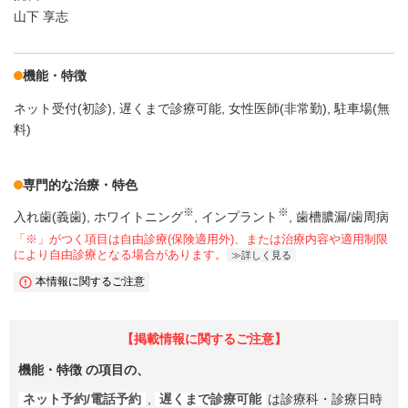
山下 享志
機能・特徴
ネット受付(初診)
遅くまで診療可能
女性医師(非常勤)
駐車場(無
料)
専門的な治療・特色
※
※
入れ歯(義歯)
ホワイトニング
インプラント
歯槽膿漏/歯周病
「※」がつく項目は自由診療(保険適用外)、または治療内容や適用制限
により自由診療となる場合があります。
詳しく見る
本情報に関するご注意
【掲載情報に関するご注意】
機能・特徴
の項目の、
ネット予約/電話予約
,
遅くまで診療可能
は診療科・診療日時