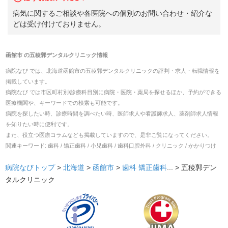
病気に関するご相談や各医院への個別のお問い合わせ・紹介な
どは受け付けておりません。
函館市
の
五稜郭デンタルクリニック
情報
病院なび では、
北海道
函館市
の
五稜郭デンタルクリニック
の
評判・求人・転職
情報を
掲載しています。
病院なび では市区町村別/診療科目別に病院・医院・薬局を探せるほか、予約ができる
医療機関や、キーワードでの検索も可能です。
病院を探したい時、診療時間を調べたい時、医師求人や看護師求人、薬剤師求人情報
を知りたい時に便利です。
また、役立つ医療コラムなども掲載していますので、是非ご覧になってください。
関連キーワード:
歯科 / 矯正歯科 / 小児歯科 / 歯科口腔外科 / クリニック / かかりつけ
病院なびトップ
>
北海道
>
函館市
>
歯科
矯正歯科
... >
五稜郭デン
タルクリニック