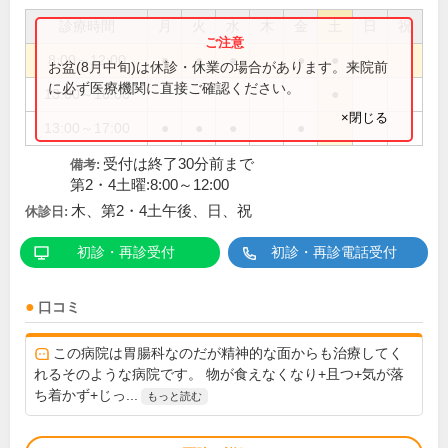
診療時間
月
火
水
木
金
土
日
祝
8:00～12:00
●
●
●
●
●
お盆(8月中旬)は休診・休業の場合があります。来院前
に必ず医療機関に直接ご確認ください。
13:00～16:00
●
×閉じる
13:00～17:00
●
●
●
●
受付は終了30分前まで
備考:
第2・4土曜:8:00～12:00
木、第2・4土午後、日、祝
休診日:
初診・再診受付
初診・再診電話受付
口コミ
この病院は胃腸科なのだが精神的な面からも治療してく
れるそのような病院です。 物が食えなくなり+且つ+気が落
ち着かず+じっ...
もっと読む