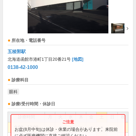
所在地・電話番号
五稜郭駅
北海道函館市港町1丁目20番21号
[地図]
0138-42-1000
診療科目
眼科
診療/受付時間・休診日
診療時間
月
火
水
木
金
土
日
祝
9:00～12:00
●
●
●
●
●
●
お盆(8月中旬)は休診・休業の場合があります。来院前
に必ず医療機関に直接ご確認ください。