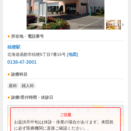
所在地・電話番号
桔梗駅
北海道函館市桔梗5丁目7番15号
[地図]
0138-47-3001
診療科目
産科
婦人科
診療/受付時間・休診日
外来受付時間
月
火
水
木
金
土
日
祝
9:00～12:00
●
●
●
●
●
●
●
お盆(8月中旬)は休診・休業の場合があります。来院前
に必ず医療機関に直接ご確認ください。
14:30～17:00
●
●
●
●