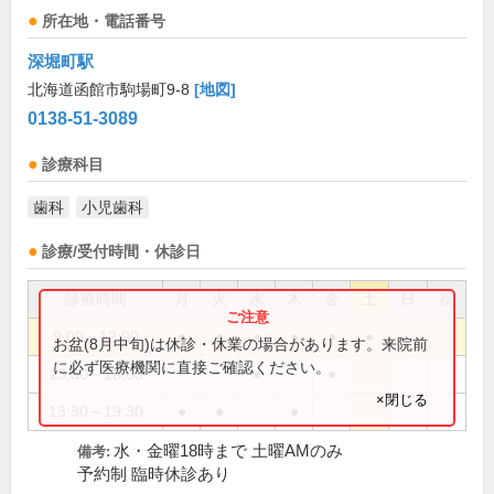
所在地・電話番号
深堀町駅
北海道函館市駒場町9-8
[地図]
0138-51-3089
診療科目
歯科
小児歯科
診療/受付時間・休診日
診療時間
月
火
水
木
金
土
日
祝
9:00～12:00
●
●
●
●
●
●
お盆(8月中旬)は休診・休業の場合があります。来院前
に必ず医療機関に直接ご確認ください。
13:30～18:00
●
●
×閉じる
13:30～19:30
●
●
●
水・金曜18時まで 土曜AMのみ
備考:
予約制 臨時休診あり