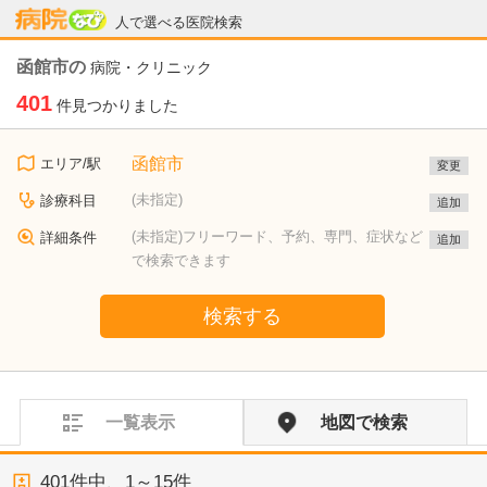
病院なび
人で選べる医院検索
函館市の
病院・クリニック
401
件見つかりました
函館市
エリア/駅
変更
(未指定)
診療科目
追加
(未指定)フリーワード、予約、専門、症状など
詳細条件
追加
で検索できます
検索する
一覧表示
地図で検索
401
件中、
1～15件