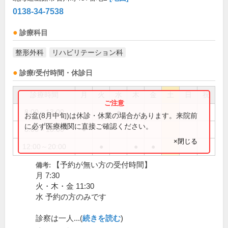
0138-34-7538
診療科目
整形外科
リハビリテーション科
診療/受付時間・休診日
診療時間
月
火
水
木
金
土
日
祝
8:00～13:00
●
お盆(8月中旬)は休診・休業の場合があります。来院前
に必ず医療機関に直接ご確認ください。
8:00～18:00
●
×閉じる
12:00～20:00
●
●
●
【予約が無い方の受付時間】
備考:
月 7:30
火・木・金 11:30
水 予約の方のみです
診察は一人...(
続きを読む
)