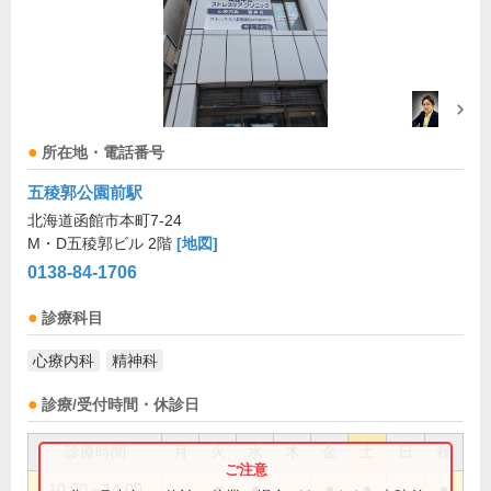
所在地・電話番号
五稜郭公園前駅
北海道函館市本町7-24
M・D五稜郭ビル 2階
[地図]
0138-84-1706
診療科目
心療内科
精神科
診療/受付時間・休診日
診療時間
月
火
水
木
金
土
日
祝
10:00～14:00
●
●
●
●
●