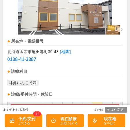
所在地・電話番号
北海道函館市亀田港町39-43
[地図]
0138-41-3387
診療科目
耳鼻いんこう科
診療/受付時間・休診日
診療時間
月
火
水
木
金
土
日
祝
条件変更
17
9:00～12:00
●
●
●
●
●
●
お盆(8月中旬)は休診・休業の場合があります。来院前
予約/受付
現在診療
現在地
に必ず医療機関に直接ご確認ください。
14:00～17:30
●
●
●
●