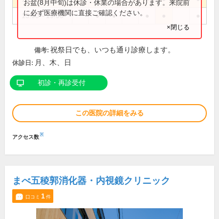
お盆(8月中旬)は休診・休業の場合があります。来院前
に必ず医療機関に直接ご確認ください。
15:00～19:00
●
●
●
●
●
×閉じる
祝祭日でも、いつも通り診療します。
備考:
月、木、日
休診日:
初診・再診受付
この医院の詳細をみる
※
アクセス数
まべ五稜郭消化器・内視鏡クリニック
1
口コミ
件