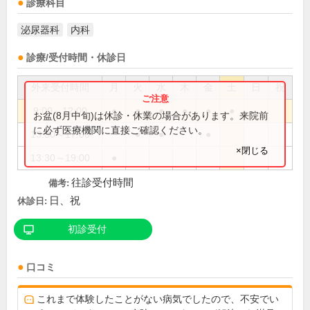
診療科目
泌尿器科
内科
診療/受付時間・休診日
外来受付時間
月
火
水
木
金
土
日
祝
9:00～12:00
●
●
●
●
●
●
お盆(8月中旬)は休診・休業の場合があります。来院前
に必ず医療機関に直接ご確認ください。
13:30～17:00
●
●
●
×閉じる
13:30～19:00
●
往診受付時間
備考:
日、祝
休診日:
初診受付
口コミ
これまで体験したことがない病気でしたので、不安でい