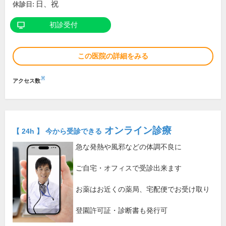
日、祝
休診日:
初診受付
この医院の詳細をみる
※
アクセス数
オンライン診療
【 24h 】 今から受診できる
急な発熱や風邪などの体調不良に
ご自宅・オフィスで受診出来ます
お薬はお近くの薬局、宅配便でお受け取り
登園許可証・診断書も発行可