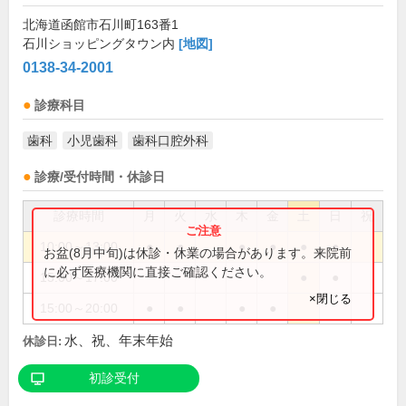
北海道函館市石川町163番1
石川ショッピングタウン内
[地図]
0138-34-2001
診療科目
歯科
小児歯科
歯科口腔外科
診療/受付時間・休診日
診療時間
月
火
水
木
金
土
日
祝
10:00～13:00
●
●
●
●
●
●
お盆(8月中旬)は休診・休業の場合があります。来院前
に必ず医療機関に直接ご確認ください。
15:00～17:00
●
●
×閉じる
15:00～20:00
●
●
●
●
水、祝、年末年始
休診日:
初診受付