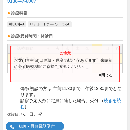
0138-47-0007
診療科目
整形外科
リハビリテーション科
診療/受付時間・休診日
診療時間
月
火
水
木
金
土
日
祝
9:00～13:00
●
●
●
●
●
お盆(8月中旬)は休診・休業の場合があります。来院前
に必ず医療機関に直接ご確認ください。
16:00～20:00
●
●
●
●
×閉じる
初診の方は 午前11:30まで、午後18:30までとな
備考:
ります。
診察予定人数に定員に達した場合、受付...(
続きを読
む
)
水、日、祝
休診日:
初診・再診電話受付