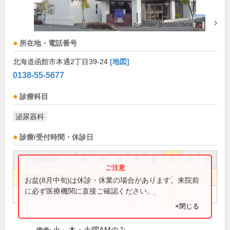
所在地・電話番号
北海道函館市本通2丁目39-24
[地図]
0138-55-5677
診療科目
泌尿器科
診療/受付時間・休診日
診療時間
月
火
水
木
金
土
日
祝
9:00～12:00
●
●
●
●
●
●
お盆(8月中旬)は休診・休業の場合があります。来院前
に必ず医療機関に直接ご確認ください。
14:00～17:00
●
●
×閉じる