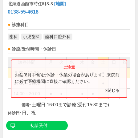
北海道函館市時任町3-3
[地図]
0138-55-4618
診療科目
歯科
小児歯科
歯科口腔外科
診療/受付時間・休診日
診療時間
月
火
水
木
金
土
日
祝
9:30～12:30
●
●
●
●
●
●
お盆(8月中旬)は休診・休業の場合があります。来院前
に必ず医療機関に直接ご確認ください。
14:00～16:00
●
●
×閉じる
14:00～20:00
●
●
●
●
土曜日 16:00まで診療(受付15:30まで)
備考:
日、祝
休診日:
初診受付