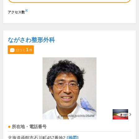
※
アクセス数
ながさわ整形外科
1
口コミ
件
所在地・電話番号
北海道函館市石川町457番地2
[地図]