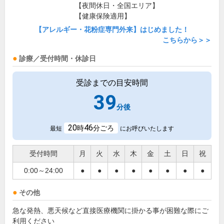
【夜間休日・全国エリア】
【健康保険適用】
【アレルギー・花粉症専門外来】はじめました！
こちらから＞＞
診療／受付時間・休診日
受診までの目安時間
39
分後
20
46
時
分ごろ
最短
にお呼びいたします
受付時間
月
火
水
木
金
土
日
祝
0:00～24:00
●
●
●
●
●
●
●
●
その他
急な発熱、悪天候など直接医療機関に掛かる事が困難な際にご
利用ください