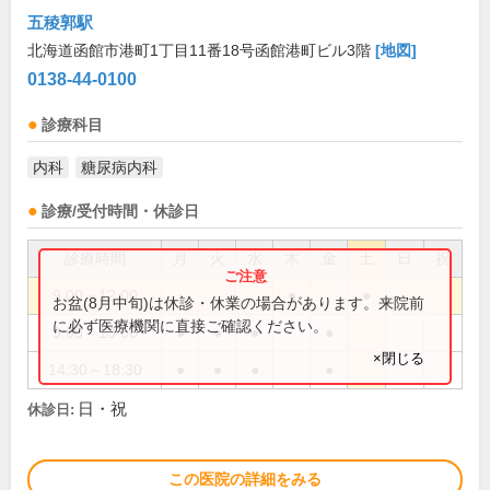
五稜郭駅
北海道函館市港町1丁目11番18号函館港町ビル3階
[地図]
0138-44-0100
診療科目
内科
糖尿病内科
診療/受付時間・休診日
診療時間
月
火
水
木
金
土
日
祝
9:00～12:00
●
●
お盆(8月中旬)は休診・休業の場合があります。来院前
に必ず医療機関に直接ご確認ください。
9:00～13:00
●
●
●
●
×閉じる
14:30～18:30
●
●
●
●
日・祝
休診日:
この医院の詳細をみる