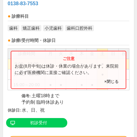
0138-83-7553
診療科目
歯科
矯正歯科
小児歯科
歯科口腔外科
診療/受付時間・休診日
診療時間
月
火
水
木
金
土
日
祝
9:00～13:00
●
●
●
●
●
お盆(8月中旬)は休診・休業の場合があります。来院前
に必ず医療機関に直接ご確認ください。
15:00～18:00
●
×閉じる
15:00～20:00
●
●
●
●
土曜18時まで
備考:
予約制 臨時休診あり
水、日、祝
休診日:
初診受付