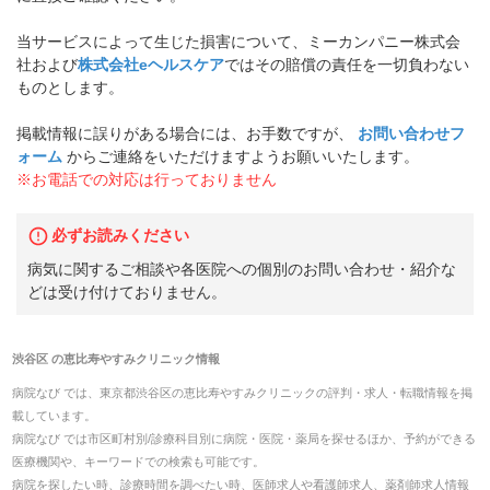
当サービスによって生じた損害について、ミーカンパニー株式会
社および
株式会社eヘルスケア
ではその賠償の責任を一切負わない
ものとします。
掲載情報に誤りがある場合には、お手数ですが、
お問い合わせフ
ォーム
からご連絡をいただけますようお願いいたします。
※お電話での対応は行っておりません
必ずお読みください
病気に関するご相談や各医院への個別のお問い合わせ・紹介な
どは受け付けておりません。
渋谷区
の
恵比寿やすみクリニック
情報
病院なび では、
東京都
渋谷区
の
恵比寿やすみクリニック
の
評判・求人・転職
情報を掲
載しています。
病院なび では市区町村別/診療科目別に病院・医院・薬局を探せるほか、予約ができる
医療機関や、キーワードでの検索も可能です。
病院を探したい時、診療時間を調べたい時、医師求人や看護師求人、薬剤師求人情報