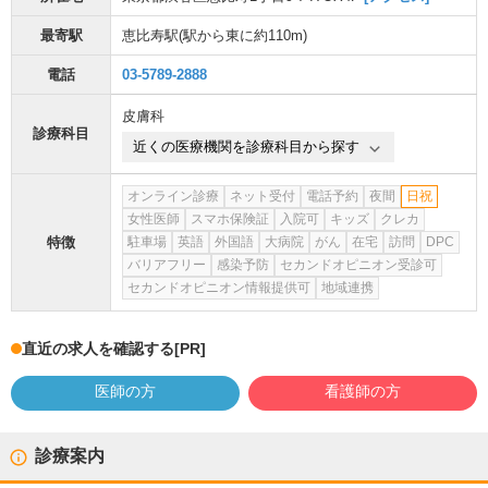
最寄駅
恵比寿駅
(駅から
東に約110m
)
電話
03-5789-2888
皮膚科
診療科目
近くの医療機関を診療科目から探す
オンライン診療
ネット受付
電話予約
夜間
日祝
女性医師
スマホ保険証
入院可
キッズ
クレカ
特徴
駐車場
英語
外国語
大病院
がん
在宅
訪問
DPC
バリアフリー
感染予防
セカンドオピニオン受診可
セカンドオピニオン情報提供可
地域連携
直近の求人を確認する
[PR]
医師の方
看護師の方
診療案内