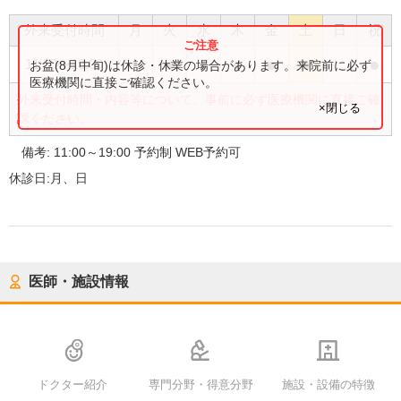
外来受付時間
月
火
水
木
金
土
日
祝
●
●
●
●
●
●
11:00
〜
19:00
お盆(8月中旬)は休診・休業の場合があります。来院前に必ず
医療機関に直接ご確認ください。
外来受付時間・内容等について、事前に必ず医療機関に直接ご確
×閉じる
認ください。
備考:
11:00～19:00 予約制 WEB予約可
休診日:
月、日
医師・施設情報
ドクター紹介
専門分野・得意分野
施設・設備の特徴