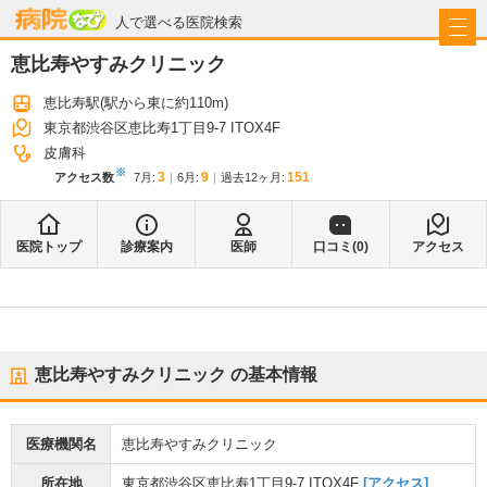
病院なび
人で選べる医院検索
恵比寿やすみクリニック
恵比寿駅
(駅から
東に約110m
)
東京都渋谷区恵比寿1丁目9-7 ITOX4F
皮膚科
※
3
9
151
アクセス数
7月
:
6月
:
過去12ヶ月:
医院トップ
診療案内
医師
口コミ(
0
)
アクセス
恵比寿やすみクリニック
の基本情報
医療機関名
恵比寿やすみクリニック
所在地
東京都渋谷区恵比寿1丁目9-7 ITOX4F
[アクセス]