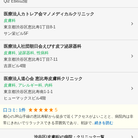
Qiz Ebisu2階
医療法人カトレア会
マノメディカルクリニック
皮膚科
東京都渋谷区
恵比寿1丁目8-1
サン栄ビル5F
医療法人社団朝日会
えびす皮フ泌尿器科
皮膚科, 泌尿器科, 性病科
東京都渋谷区
恵比寿1丁目7-11
吉原ビル4階
医療法人道心会 恵比寿皮膚科クリニック
皮膚科, アレルギー科, 内科
東京都渋谷区
恵比寿南1-1-1
ヒューマックスビル4階
5
口コミ:
1
件
都心のJR山手線の恵比寿駅から徒歩で近くアクセスがよいことと、病院内は非
常にきれいでリラックスできる雰囲気であり、初診で...
続きを読む
渋谷区(皮膚科)の病院・クリニック一覧