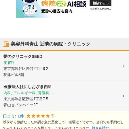
美容外科青山
近隣の病院・クリニック
髪のクリニックSEED
皮膚科
東京都渋谷区
渋谷2丁目8-2
荻津ビル5階
医療法人社団
しおざき内科
内科, アレルギー科, 胃腸科, ...
東京都渋谷区
渋谷1丁目7-5
青山セブンハイツ2F
5
口コミ:
1
件
以前から微妙だった体調が急に悪化して、職場近くでかつ、当日でも予約なし
でみてもらえるところを探して、こちらのクリニックに...
続きを読む