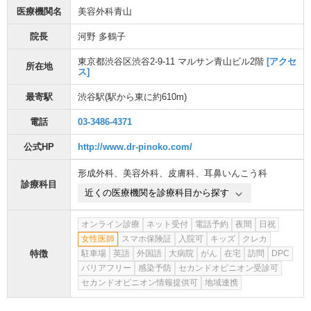
医療機関名
美容外科青山
院長
河野 多鶴子
東京都渋谷区渋谷2-9-11 マルサン青山ビル2階
[アクセ
所在地
ス]
最寄駅
渋谷駅
(駅から
東に約610m
)
電話
03-3486-4371
公式HP
http://www.dr-pinoko.com/
形成外科
、
美容外科
、
皮膚科
、
耳鼻いんこう科
診療科目
近くの医療機関を診療科目から探す
オンライン診療
ネット受付
電話予約
夜間
日祝
女性医師
スマホ保険証
入院可
キッズ
クレカ
特徴
駐車場
英語
外国語
大病院
がん
在宅
訪問
DPC
バリアフリー
感染予防
セカンドオピニオン受診可
セカンドオピニオン情報提供可
地域連携