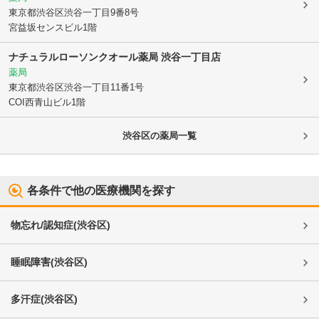
東京都渋谷区
渋谷一丁目9番8号
宮益坂センスビル1階
ナチュラルローソンクオール薬局 渋谷一丁目店
薬局
東京都渋谷区
渋谷一丁目11番1号
COI西青山ビル1階
渋谷区
の薬局一覧
各条件で他の医療機関を探す
物忘れ/認知症
(
渋谷区
)
睡眠障害
(
渋谷区
)
多汗症
(
渋谷区
)