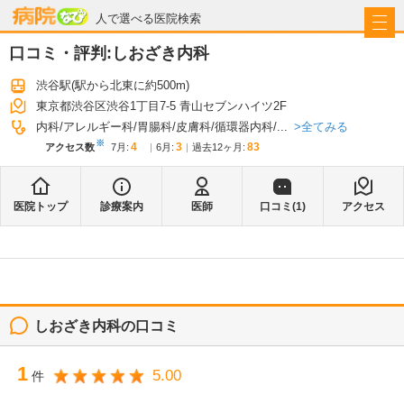
病院なび
人で選べる医院検索
口コミ・評判:
しおざき内科
渋谷駅
(駅から
北東に約500m
)
東京都渋谷区渋谷1丁目7-5 青山セブンハイツ2F
全てみる
内科
アレルギー科
胃腸科
皮膚科
循環器内科
...
※
4
3
83
アクセス数
7月
:
6月
:
過去12ヶ月:
医院トップ
診療案内
医師
口コミ(
1
)
アクセス
しおざき内科
の口コミ
1
5.00
件