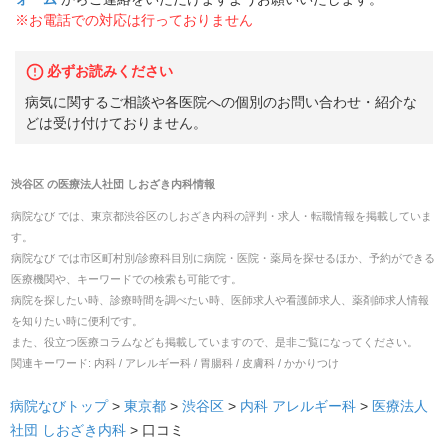
※お電話での対応は行っておりません
必ずお読みください
病気に関するご相談や各医院への個別のお問い合わせ・紹介な
どは受け付けておりません。
渋谷区
の
医療法人社団 しおざき内科
情報
病院なび では、
東京都
渋谷区
の
しおざき内科
の
評判・求人・転職
情報を掲載していま
す。
病院なび では市区町村別/診療科目別に病院・医院・薬局を探せるほか、予約ができる
医療機関や、キーワードでの検索も可能です。
病院を探したい時、診療時間を調べたい時、医師求人や看護師求人、薬剤師求人情報
を知りたい時に便利です。
また、役立つ医療コラムなども掲載していますので、是非ご覧になってください。
関連キーワード:
内科 / アレルギー科 / 胃腸科 / 皮膚科 / かかりつけ
病院なびトップ
>
東京都
>
渋谷区
>
内科
アレルギー科
>
医療法人
社団 しおざき内科
>
口コミ