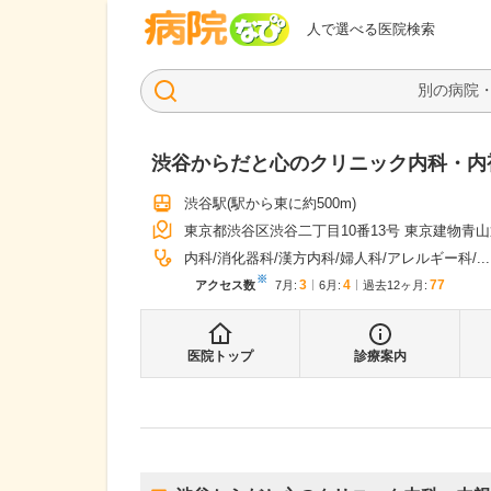
病院なび
人で選べる医院検索
渋谷からだと心のクリニック内科・内
渋谷駅
(駅から
東に約500m
)
東京都渋谷区渋谷二丁目10番13号 東京建物青
内科
消化器科
漢方内科
婦人科
アレルギー科
...
※
3
4
77
アクセス数
7月
:
6月
:
過去12ヶ月:
医院トップ
診療案内