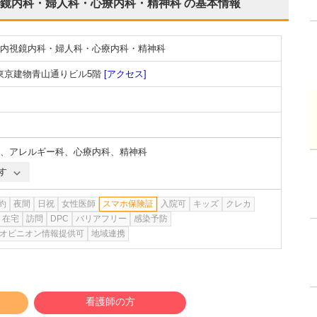
鏡内科・婦人科・心療内科・精神科
の基本情報
内視鏡内科・婦人科・心療内科・精神科
 東京建物青山通りビル5階
[アクセス]
、
アレルギー科
、
心療内科
、
精神科
す
約
夜間
日祝
女性医師
スマホ保険証
入院可
キッズ
クレカ
在宅
訪問
DPC
バリアフリー
感染予防
オピニオン情報提供可
地域連携
看護師の方